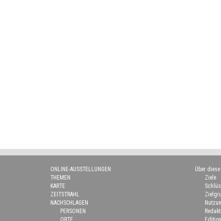
ONLINE-AUSSTELLUNGEN
Über diese
THEMEN
Ziele
KARTE
Schlüs
ZEITSTRAHL
Zielgr
NACHSCHLAGEN
Nutzun
PERSONEN
Redakt
ORTE
Edition