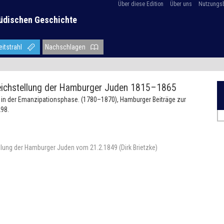
Über diese Edition
Über uns
Nutzungs
üdischen Geschichte
eitstrahl
Nachschlagen
leichstellung der Hamburger Juden 1815–1865
en in der Emanzipationsphase. (1780–1870), Hamburger Beiträge zur
98.
llung der Hamburger Juden vom 21.2.1849 (Dirk Brietzke)