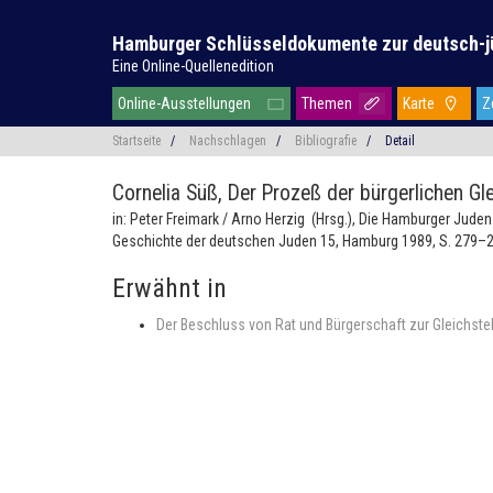
Hamburger Schlüsseldokumente zur deutsch-j
Eine Online-Quellenedition
Online-Ausstellungen
Themen
Karte
Z
Startseite
/
Nachschlagen
/
Bibliografie
/
Detail
Cornelia Süß,
Der Prozeß der bürgerlichen G
in: Peter Freimark / Arno Herzig (Hrsg.), Die Hamburger Jud
Geschichte der deutschen Juden 15, Hamburg 1989, S. 279–2
Erwähnt in
Der Beschluss von Rat und Bürgerschaft zur Gleichste