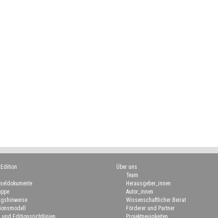
 Edition
Über uns
Team
seldokumente
Herausgeber_innen
uppe
Autor_innen
gshinweise
Wissenschaftlicher Beirat
ionsmodell
Förderer und Partner
 und Editionsrichtlinien
Projektneuigkeiten