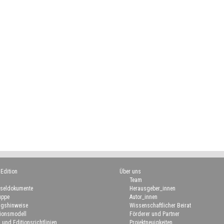
 Edition
Über uns
Team
seldokumente
Herausgeber_innen
uppe
Autor_innen
gshinweise
Wissenschaftlicher Beirat
ionsmodell
Förderer und Partner
 und Editionsrichtlinien
Projektneuigkeiten