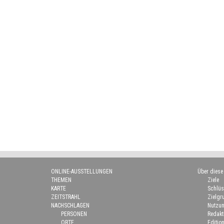
ONLINE-AUSSTELLUNGEN
Über diese
THEMEN
Ziele
KARTE
Schlüs
ZEITSTRAHL
Zielgr
NACHSCHLAGEN
Nutzun
PERSONEN
Redakt
ORTE
Edition