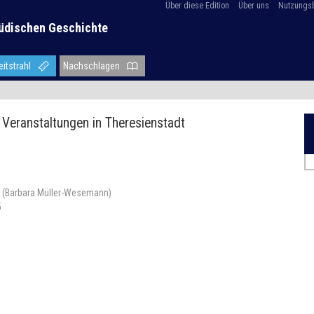
Über diese Edition
Über uns
Nutzungs
üdischen Geschichte
eitstrahl
Nachschlagen
 Veranstaltungen in Theresienstadt
k“ (Barbara Müller-Wesemann)
5