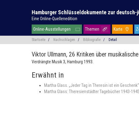
Hamburger Schlüsseldokumente zur deutsch-j
Eine Online-Quellenedition
Online-Ausstellungen
Themen
Karte
Z
Startseite
/
Nachschlagen
/
Bibliografie
/
Detail
Viktor Ullmann,
26 Kritiken über musikalische
Verdrängte Musik 3, Hamburg 1993.
Erwähnt in
Martha Glass. „Jeder Tag in Theresin ist ein Geschen
Martha Glass: Theresienstädter Tagebücher 1943-194