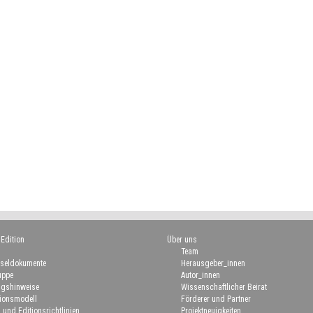
 Edition
Über uns
Team
seldokumente
Herausgeber_innen
uppe
Autor_innen
gshinweise
Wissenschaftlicher Beirat
ionsmodell
Förderer und Partner
 und Editionsrichtlinien
Projektneuigkeiten