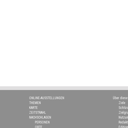
ONLINE-AUSSTELLUNGEN
Über diese
THEMEN
Ziele
KARTE
Schlüs
ZEITSTRAHL
Zielgr
NACHSCHLAGEN
Nutzun
PERSONEN
Redakt
ORTE
Edition