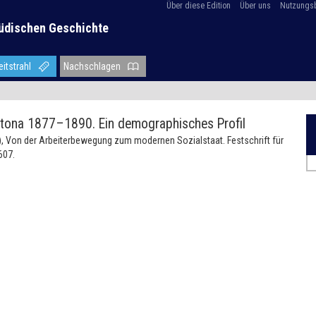
Über diese Edition
Über uns
Nutzungs
üdischen Geschichte
eitstrahl
Nachschlagen
ltona 1877–1890. Ein demographisches Profil
.), Von der Arbeiterbewegung zum modernen Sozialstaat. Festschrift für
607.