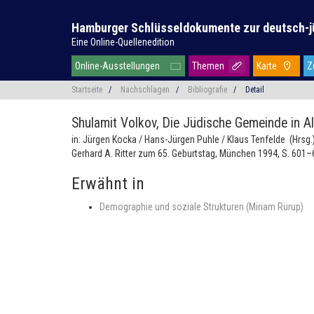
Hamburger Schlüsseldokumente zur deutsch-j
Eine Online-Quellenedition
Online-Ausstellungen
Themen
Karte
Z
Startseite
/
Nachschlagen
/
Bibliografie
/
Detail
Shulamit Volkov,
Die Jüdische Gemeinde in A
in: Jürgen Kocka / Hans-Jürgen Puhle / Klaus Tenfelde (Hrsg
Gerhard A. Ritter zum 65. Geburtstag, München 1994, S. 601–
Erwähnt in
Demographie und soziale Strukturen (Miriam Rürup)