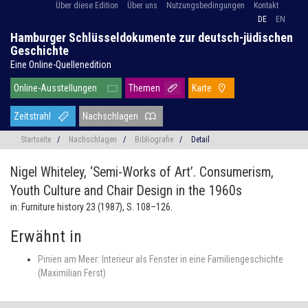
Über diese Edition
Über uns
Nutzungsbedingungen
Kontakt
DE
EN
Hamburger Schlüsseldokumente zur deutsch-jüdischen
Geschichte
Eine Online-Quellenedition
Online-Ausstellungen
Themen
Karte
Zeitstrahl
Nachschlagen
Startseite
/
Nachschlagen
/
Bibliografie
/
Detail
Nigel Whiteley,
‘Semi-Works of Art’. Consumerism,
Youth Culture and Chair Design in the 1960s
in: Furniture history 23 (1987), S. 108–126.
Erwähnt in
Pinien am Meer: Interieur als Fenster in eine Familiengeschichte
(Maximilian Ferst)