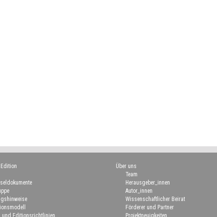
 Edition
Über uns
Team
seldokumente
Herausgeber_innen
uppe
Autor_innen
gshinweise
Wissenschaftlicher Beirat
ionsmodell
Förderer und Partner
 und Editionsrichtlinien
Projektneuigkeiten