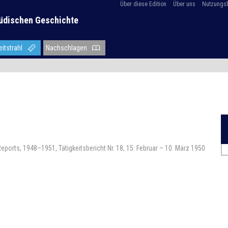
Über diese Edition
Über uns
Nutzungs
üdischen Geschichte
eitstrahl
Nachschlagen
eports, 1948–1951, Tätigkeitsbericht Nr. 18, 15. Februar – 10. März 1950