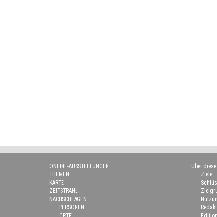
ONLINE-AUSSTELLUNGEN
Über diese
THEMEN
Ziele
KARTE
Schlüs
ZEITSTRAHL
Zielgr
NACHSCHLAGEN
Nutzun
PERSONEN
Redakt
ORTE
Edition