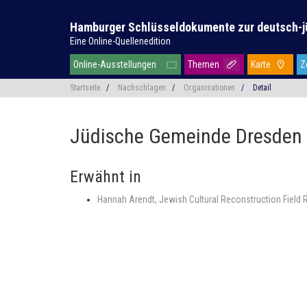
Hamburger Schlüsseldokumente zur deutsch-j
Eine Online-Quellenedition
Online-Ausstellungen
Themen
Karte
Z
Startseite
/
Nachschlagen
/
Organisationen
/
Detail
Jüdische Gemeinde Dresden
Erwähnt in
Hannah Arendt, Jewish Cultural Reconstruction Field R