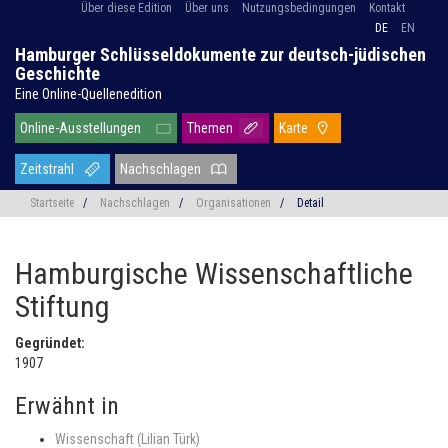
Über diese Edition
Über uns
Nutzungsbedingungen
Kontakt
DE
EN
Hamburger Schlüsseldokumente zur deutsch-jüdischen
Geschichte
Eine Online-Quellenedition
Online-Ausstellungen
Themen
Karte
Zeitstrahl
Nachschlagen
Startseite
/
Nachschlagen
/
Organisationen
/
Detail
Hamburgische Wissenschaftliche
Stiftung
Gegründet:
1907
Erwähnt in
Wissenschaft (Lilian Türk)