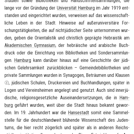
Stu­di­en sowie Bi­blio­the­ken und Hand­schrif­ten­samm­lun­gen, die
lange vor der Grün­dung der
Uni­ver­si­tät Ham­burg
im Jahr 1919 ent­
stan­den und ein­ge­rich­tet wur­den, ver­wei­sen auf das wis­sen­schaft­
li­che Leben in der Stadt. Hin­wei­se auf au­ßer­uni­ver­si­tä­re For­
schungs­tä­tig­kei­ten, die auf nicht­jü­di­scher Seite un­ter­nom­men wur­
den, geben die Ori­en­ta­lis­tik und christ­lich ge­präg­te He­brais­tik am
Aka­de­mi­schen Gym­na­si­um
, der he­bräi­sche und ara­bi­sche Buch­
druck oder die Ein­rich­tung von Bi­blio­the­ken und Son­der­samm­lun­
gen.
Ham­burg
kann dar­über hin­aus auf eine Ge­schich­te der jü­di­
schen Ge­lehr­sam­keit zu­rück­bli­cken – Ge­mein­de­bi­blio­the­ken und
pri­va­te Samm­lun­gen wur­den in Syn­ago­gen, Be­träu­men und Klau­sen
, jü­di­schen Schu­len, Dru­cke­rei­en und Buch­hand­lun­gen, spä­ter in
Logen und Ver­eins­hei­men an­ge­legt und ge­nutzt. Auch sind in­ner­jü­
di­sche, re­li­gi­ons­ge­setz­li­che Aus­ein­an­der­set­zun­gen, die in
Ham­
burg
ge­führt wur­den, weit über die Stadt hin­aus be­kannt ge­wor­
den. Im 19. Jahr­hun­dert war die
Han­se­stadt
somit eine Sam­mel­
stel­le für die deutsch­land­weit blü­hen­de Wis­sen­schaft des Ju­den­
tums, die hier recht zö­ger­lich und spä­ter als in an­de­ren Reichs­