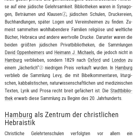
se auf eine jü­di­sche Ge­lehr­sam­keit. Bi­blio­the­ken waren in Syn­ago­
gen, Be­träu­men und Klau­sen
, jü­di­schen Schu­len, Dru­cke­rei­en,
Buch­hand­lun­gen, spä­ter Logen und Ver­eins­hei­men zu fin­den. Zu­
meist sam­mel­ten wohl­ha­ben­de­re Fa­mi­li­en re­li­giö­se und welt­li­che
Bü­cher, He­brai­ca und an­de­re wert­vol­le Dru­cke. Dar­un­ter waren die
bei­den größ­ten jü­di­schen Pri­vat­bi­blio­the­ken, die Samm­lun­gen
David Op­pen­hei­mers
und
Hei­mann J. Mi­cha­els
, die je­doch nicht in
Ham­burg
ver­blie­ben, son­dern 1829 nach
Ox­ford
und
Lon­don
zu
einem „lä­cher­lich“
nied­ri­gen Preis ver­kauft wur­den. In
Ham­burg
ver­blieb die Samm­lung Levy, die mit Bi­bel­kom­men­ta­ren, lit­ur­gi­
schen,
kab­ba­lis­ti­schen
, na­tur­wis­sen­schaft­li­chen und me­di­zi­ni­schen
Tex­ten, Lyrik und Prosa recht breit ge­fä­chert ist. Die
Stadt­bi­blio­
thek
er­warb diese Samm­lung zu Be­ginn des 20. Jahr­hun­derts.
Hamburg
als Zentrum der christlichen
Hebraistik
Christ­li­che Ge­lehr­ten­schu­len ver­folg­ten vor allem ein