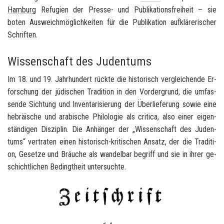
Ham­burg
Re­fu­gi­en der Presse-​ und Pu­bli­ka­ti­ons­frei­heit – sie
boten Aus­weich­mög­lich­kei­ten für die Pu­bli­ka­ti­on auf­klä­re­ri­scher
Schrif­ten.
Wissenschaft des Judentums
Im 18. und 19. Jahr­hun­dert rück­te die his­to­risch ver­glei­chen­de Er­
for­schung der jü­di­schen Tra­di­ti­on in den Vor­der­grund, die um­fas­
sen­de Sich­tung und In­ven­ta­ri­sie­rung der Über­lie­fe­rung sowie eine
he­bräi­sche und ara­bi­sche Phi­lo­lo­gie als
cri­ti­ca
, also einer ei­gen­
stän­di­gen Dis­zi­plin. Die An­hän­ger der „Wis­sen­schaft des Ju­den­
tums“ ver­tra­ten einen historisch-​kritischen An­satz, der die Tra­di­ti­
on, Ge­set­ze und Bräu­che als wan­del­bar be­griff und sie in ihrer ge­
schicht­li­chen Be­dingt­heit un­ter­such­te.