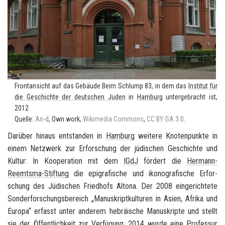
Front­an­sicht auf das Ge­bäu­de Beim Schlump 83, in dem das
In­sti­tut für
die Ge­schich­te der deut­schen Juden
in
Ham­burg
un­ter­ge­bracht ist,
2012
Quel­le:
An-d
, Own work,
Wi­ki­me­dia Com­mons
,
CC BY-SA 3.0
.
Dar­über hin­aus ent­stan­den in
Ham­burg
wei­te­re Kno­ten­punk­te in
einem Netz­werk zur Er­for­schung der jü­di­schen Ge­schich­te und
Kul­tur: In Ko­ope­ra­ti­on mit dem
IGdJ
för­dert die
Hermann-​
Reemtsma-Stiftung
die epi­gra­fi­sche und iko­no­gra­fi­sche Er­for­
schung des Jü­di­schen Fried­hofs Al­to­na. Der 2008 ein­ge­rich­te­te
Son­der­for­schungs­be­reich „Ma­nu­skript­kul­tu­ren in Asien, Afri­ka und
Eu­ro­pa“ er­fasst unter an­de­rem he­bräi­sche Ma­nu­skrip­te und stellt
sie der Öf­fent­lich­keit zur Ver­fü­gung. 2014 wurde eine Pro­fes­sur