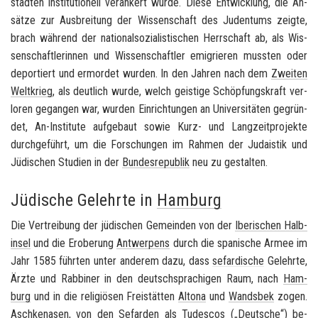
städ­ten in­sti­tu­tio­nell ver­an­kert wurde. Diese Ent­wick­lung, die An­
sät­ze zur Aus­brei­tung der Wis­sen­schaft des Ju­den­tums zeig­te,
brach wäh­rend der na­tio­nal­so­zia­lis­ti­schen Herr­schaft ab, als Wis­
sen­schaft­le­rin­nen und Wis­sen­schaft­ler emi­grie­ren muss­ten oder
de­por­tiert und er­mor­det wur­den. In den Jah­ren nach dem
Zwei­ten
Welt­krieg
, als deut­lich wurde, welch geis­ti­ge Schöp­fungs­kraft ver­
lo­ren ge­gan­gen war, wur­den Ein­rich­tun­gen an Uni­ver­si­tä­ten ge­grün­
det, An-​Institute auf­ge­baut sowie Kurz- und Lang­zeit­pro­jek­te
durch­ge­führt, um die For­schun­gen im Rah­men der Ju­da­is­tik und
Jü­di­schen Stu­di­en in der
Bun­des­re­pu­blik
neu zu ge­stal­ten.
Jüdische Gelehrte in
Hamburg
Die Ver­trei­bung der jü­di­schen Ge­mein­den von der
Ibe­ri­schen Halb­
in­sel
und die Er­obe­rung
Ant­wer­pens
durch die spa­ni­sche Armee im
Jahr 1585 führ­ten unter an­de­rem dazu, dass
se­far­di­sche
Ge­lehr­te,
Ärzte und Rab­bi­ner in den deutsch­spra­chi­gen Raum, nach
Ham­
burg
und in die re­li­giö­sen Frei­stät­ten
Al­to­na
und
Wands­bek
zogen.
Asch­ke­na­sen
, von den
Se­far­den
als
Tu­des­cos
(„Deut­sche“) be­