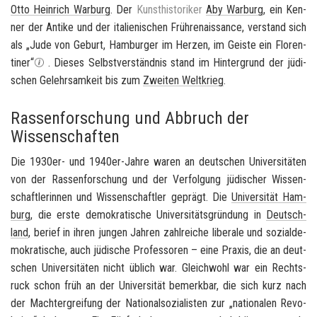
Otto Hein­rich War­burg
. Der
Kunst­his­to­ri­ker
Aby War­burg
, ein Ken­
ner der An­ti­ke und der ita­lie­ni­schen Früh­re­nais­sance, ver­stand sich
als „Jude von Ge­burt, Ham­bur­ger im Her­zen, im Geis­te ein Flo­ren­
ti­ner“
. Die­ses Selbst­ver­ständ­nis stand im Hin­ter­grund der jü­di­
schen Ge­lehr­sam­keit bis zum
Zwei­ten Welt­krieg
.
Rassenforschung und Abbruch der
Wissenschaften
Die 1930er- und 1940er-​Jahre waren an deut­schen Uni­ver­si­tä­ten
von der Ras­sen­for­schung und der Ver­fol­gung jü­di­scher Wis­sen­
schaft­le­rin­nen und Wis­sen­schaft­ler ge­prägt. Die
Uni­ver­si­tät Ham­
burg
, die erste de­mo­kra­ti­sche Uni­ver­si­täts­grün­dung in
Deutsch­
land
, be­rief in ihren jun­gen Jah­ren zahl­rei­che li­be­ra­le und so­zi­al­de­
mo­kra­ti­sche, auch jü­di­sche Pro­fes­so­ren – eine Pra­xis, die an deut­
schen Uni­ver­si­tä­ten nicht üb­lich war. Gleich­wohl war ein Rechts­
ruck schon früh an der Uni­ver­si­tät be­merk­bar, die sich kurz nach
der Macht­er­grei­fung der Na­tio­nal­so­zia­lis­ten zur „na­tio­na­len Re­vo­