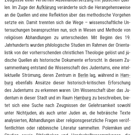
len. Im Zuge der
Auf­klä­rung
ver­än­der­te sich die Her­an­ge­hens­wei­se
an die Quel­len und eine Re­flek­ti­on über das me­tho­di­sche Vor­ge­hen
setz­te ein. Damit trenn­ten sich die Wege – wis­sen­schaft­li­che Un­
ter­su­chun­gen be­an­spruch­ten nun, sich in Wesen und Me­tho­de von
re­li­giö­sen Ab­hand­lun­gen zu un­ter­schei­den. Mit Be­ginn des 19.
Jahr­hun­derts wur­den phi­lo­lo­gi­sche Stu­di­en im Rah­men der Ori­en­ta­
lis­tik von der vor­herr­schen­den christ­li­chen Theo­lo­gie ge­löst und jü­
di­sche Quel­len als his­to­ri­sche Do­ku­men­te er­forscht. In die­sem Zu­
sam­men­hang ent­stand die Wis­sen­schaft des Ju­den­tums, eine in­tel­
lek­tu­el­le Strö­mung, deren Zen­trum in
Ber­lin
lag, wäh­rend in
Ham­
burg
eben­falls An­sät­ze die­ser historisch-​kritischen Er­for­schung
des Ju­den­tums zu er­ken­nen waren. Um Wis­sen­schaft über das Ju­
den­tum in die­ser Stadt und im Raum
Ham­burg
zu be­schrei­ben, bie­
tet sich eine Suche nach Zeug­nis­sen der Ge­lehr­sam­keit so­wohl
unter Nicht­ju­den, als auch unter Juden an, die he­bräi­sche Texte
ana­ly­sier­ten, Ab­hand­lun­gen über re­li­gi­ons­ge­setz­li­che Fra­gen ver­öf­
fent­lich­ten oder rab­bi­ni­sche Li­te­ra­tur sam­mel­ten. Po­le­mi­ken und