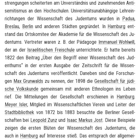
stren­gun­gen schei­ter­ten am Un­ver­ständ­nis und zu­neh­men­den
An­ti­
se­mi­tis­mus
an den Hoch­schu­len. Uni­ver­si­täts­un­ab­hän­gi­ge Leh­r­ein­
rich­tun­gen der Wis­sen­schaft des Ju­den­tums wur­den in
Padua
,
Bres­lau
,
Ber­lin
und an­de­ren Städ­ten ge­grün­det. In
Ham­burg
ent­
stand das Orts­ko­mi­tee der Aka­de­mie für die Wis­sen­schaft des Ju­
den­tums. Ver­tre­ter waren z. B. der Päd­ago­ge
Im­ma­nu­el Wohl­will
,
der an der
Is­rae­li­ti­schen Frei­schu­le
un­ter­rich­te­te. Er hatte be­reits
1822 den Bei­trag „Über den Be­griff einer Wis­sen­schaft des Ju­d­
enth­ums“ in der ers­ten Aus­ga­be der Zeit­schrift für die Wis­sen­
schaft des Ju­den­tums ver­öf­fent­licht. Da­ne­ben sind die For­schun­
gen
Max Grun­walds
zu nen­nen, der 1898 die
Ge­sell­schaft für jü­di­
sche Volks­kun­de
ge­mein­sam mit an­de­ren Eth­no­lo­gen ins Leben
rief. Die Mit­tei­lun­gen der Ge­sell­schaft er­schie­nen in
Ham­burg
.
Meyer Isler
, Mit­glied im Wis­sen­schaft­li­chen Ver­ein und Lei­ter der
Stadt­bi­blio­thek
von 1872 bis 1883 be­such­te die Ber­li­ner Ge­sell­
schaf­ten bei
Leo­pold Zunz
und
Isaac Mar­kus Jost
. Diese Bei­spie­le
zei­gen die ers­ten Blü­ten der Wis­sen­schaft des Ju­den­tums, die
auch in
Ham­burg
auf In­ter­es­se stieß. Das ent­sprach der all­ge­mei­