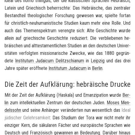
ide­al des
homo tri­lin­gu­is
, der die klas­si­schen Spra­chen He­brä­isch,
La­tein und Grie­chisch be­herrsch­te: Das He­bräi­sche, das zen­tra­ler
Be­stand­teil theo­lo­gi­scher For­schung ge­we­sen war, spiel­te fort­an
für christlich-​neuhumanistische Stu­di­en kaum mehr eine Rolle. Und
auch das The­men­spek­trum ver­eng­te sich: Alte Ge­schich­te wurde
al­lein auf grie­chi­sche Ge­schich­te re­du­ziert. Die ver­blie­be­nen he­
bräi­schen und alt­tes­ta­ment­li­chen Stu­di­en an den deut­schen Uni­ver­
si­tä­ten ver­folg­ten mis­sio­na­ri­sche Zwe­cke, wie das 1880 ge­grün­
de­te
In­sti­tutum Ju­dai­cum De­litz­schia­num
in
Leip­zig
und das drei
Jahre spä­ter er­öff­ne­te
In­sti­tutum Ju­dai­cum
in
Ber­lin
.
Die Zeit der
Aufklärung
: hebräische Drucke
Mit der Zeit der
Auf­klä­rung
(
Ha­ska­la
) und
Eman­zi­pa­ti­on
wurde
Ber­
lin
zum in­tel­lek­tu­el­len Zen­trum der deut­schen Juden.
Moses Men­
dels­sohn
und seine An­hän­ger ver­än­der­ten nun we­sent­lich das
Ideal
jü­di­scher Ge­lehr­sam­keit
: Das Stu­di­um der
Tora
war nicht mehr ihr
ein­zi­ger Kern, die sä­ku­la­ren Fä­cher und eu­ro­päi­sche Spra­chen wie
Deutsch und Fran­zö­sisch ge­wan­nen an Be­deu­tung. Dar­über hin­aus