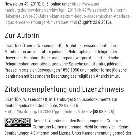
Newsletter 49 (2013), S. 5, online unter
https://www.uni-
hamburg.de/newsletter/archiv/April-2013-Nr-49/Wissenschaft-unterm-
Hakenkreuz-Vor-80-Jahren-kam-es-zum-bdquo-akademischen-Aderlass-
ldquo-an-der-Hamburger-Universitaet.html
(Zugriff: 22.8.2016).
Zur Autorin
Lilian Türk (Thema: Wissenschaft), Dr. phil., ist wissenschaftliche
Mitarbeiterin am Institut für jüdische Philosophie und Religion der
Universität Hamburg. Ihre Forschungsschwerpunkte sind: jiddische
Religionsphänomenologie, jiddische Sprache und Literatur, jiddische
Presse in sozialen Bewegungen 1850-1950 und nonkonforme jüdische
Identitäten mit besonderer Beachtung des religiösen Anarchismus.
Zitationsempfehlung und Lizenzhinweis
Lilian Türk, Wissenschaft, in: Hamburger Schlüsseldokumente zur
deutsch-jüdischen Geschichte, 22.09.2016.
<
https://dx.doi.org/10.23691/jgo:article-226.de.v1
> [08.08.2026].
Dieser Text unterliegt den Bedingungen der Creative
Commons Namensnennung - Nicht kommerziell - Keine
Bearbeitungen 4.0 International Lizenz. Unter Namensnennung gemäß der