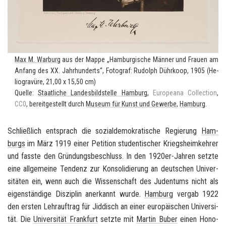
Max M. War­burg
aus der Mappe „Ham­bur­gi­sche Män­ner und Frau­en am
An­fang des XX. Jahr­hun­derts“, Fo­to­graf: Ru­dolph Dühr­koop, 1905 (He­
lio­gra­vü­re, 21,00 x 15,50 cm)
Quel­le:
Staat­li­che Lan­des­bild­stel­le Ham­burg
,
Eu­ropea­na Collec­tion
,
CC0
, be­reit­ge­stellt durch
Mu­se­um für Kunst und Ge­wer­be
,
Ham­burg
.
Schließ­lich ent­sprach die so­zi­al­de­mo­kra­ti­sche Re­gie­rung
Ham­
burgs
im März 1919 einer Pe­ti­ti­on stu­den­ti­scher Kriegs­heim­keh­rer
und fass­te den Grün­dungs­be­schluss. In den 1920er-​Jahren setz­te
eine all­ge­mei­ne Ten­denz zur Kon­so­li­die­rung an deut­schen Uni­ver­
si­tä­ten ein, wenn auch die Wis­sen­schaft des Ju­den­tums nicht als
ei­gen­stän­di­ge Dis­zi­plin an­er­kannt wurde.
Ham­burg
ver­gab 1922
den ers­ten Lehr­auf­trag für Jid­disch an einer eu­ro­päi­schen Uni­ver­si­
tät. Die
Uni­ver­si­tät Frank­furt
setz­te mit
Mar­tin Buber
einen Ho­no­