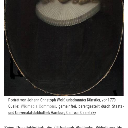
Por­trät von
Jo­hann Chris­toph Wolf
, un­be­kann­ter Künst­ler, vor 1779
Quel­le:
Wi­ki­me­dia Com­mons
, ge­mein­frei, be­reit­ge­stellt durch
Staats-​
und Uni­ver­si­täts­bi­blio­thek Ham­burg Carl von Os­sietz­ky
.
Seine Pri­vat­bi­blio­thek, die (Uffenbach-​)
Wolf­s­che
Bi­blio­the­ca He­