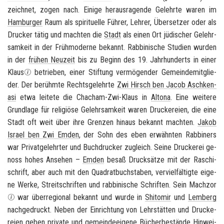
zeich­net, zogen nach. Ei­ni­ge her­aus­ra­gen­de Ge­lehr­te waren im
Ham­bur­ger
Raum als spi­ri­tu­el­le Füh­rer, Leh­rer, Über­set­zer oder als
Dru­cker tätig und mach­ten die
Stadt
als einen Ort jü­di­scher Ge­lehr­
sam­keit in der Früh­mo­der­ne be­kannt. Rab­bi­ni­sche Stu­di­en wur­den
in der
frü­hen Neu­zeit
bis zu Be­ginn des 19. Jahr­hun­derts in einer
Klaus
be­trie­ben, einer Stif­tung ver­mö­gen­der Ge­mein­de­mit­glie­
der. Der be­rühm­te Rechts­ge­lehr­te
Zwi Hirsch ben Jacob Asch­ke­n­
a­si
etwa lei­te­te die Chacham-​Zwi-Klaus in
Al­to­na
. Eine wei­te­re
Grund­la­ge für re­li­giö­se Ge­lehr­sam­keit waren Dru­cke­rei­en, die eine
Stadt oft weit über ihre Gren­zen hin­aus be­kannt mach­ten.
Jakob
Is­ra­el ben Zwi Emden
, der Sohn des eben er­wähn­ten Rab­bi­ners
war Pri­vat­ge­lehr­ter und Buch­dru­cker zu­gleich. Seine Dru­cke­rei ge­
noss hohes An­se­hen –
Emden
besaß Druck­sät­ze mit der Ra­schi­
schrift, aber auch mit den Qua­drat­buch­sta­ben, ver­viel­fäl­tig­te ei­ge­
ne Werke, Streit­schrif­ten und rab­bi­ni­sche Schrif­ten. Sein Mach­zor
war über­re­gio­nal be­kannt und wurde in
Shi­to­mir
und
Lem­berg
nach­ge­druckt. Neben der Ein­rich­tung von Lehr­stät­ten und Dru­cke­
rei­en geben pri­va­te und ge­mein­de­ei­ge­ne Bü­cher­be­stän­de Hin­wei­