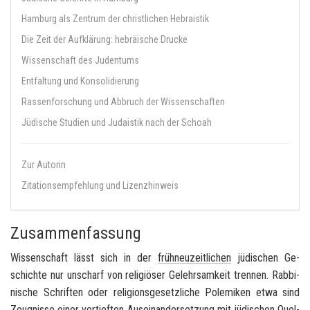
Hamburg als Zentrum der christlichen Hebraistik
Die Zeit der Aufklärung: hebräische Drucke
Wissenschaft des Judentums
Entfaltung und Konsolidierung
Rassenforschung und Abbruch der Wissenschaften
Jüdische Studien und Judaistik nach der Schoah
Zur Autorin
Zitationsempfehlung und Lizenzhinweis
Zusammenfassung
Wis­sen­schaft lässt sich in der
früh­neu­zeit­li­chen
jü­di­schen Ge­
schich­te nur un­scharf von re­li­giö­ser Ge­lehr­sam­keit tren­nen. Rab­bi­
ni­sche Schrif­ten oder re­li­gi­ons­ge­setz­li­che Po­le­mi­ken etwa sind
Zeug­nis­se einer ver­tief­ten Aus­ein­an­der­set­zung mit jü­di­schen Quel­