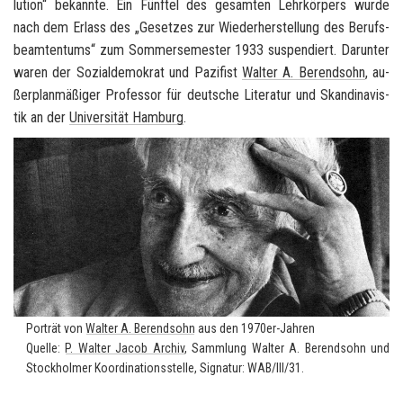
lu­ti­on“ be­kann­te. Ein Fünf­tel des ge­sam­ten Lehr­kör­pers wurde
nach dem Er­lass des „Ge­set­zes zur Wie­der­her­stel­lung des Be­rufs­
be­am­ten­tums“ zum Som­mer­se­mes­ter 1933 sus­pen­diert. Dar­un­ter
waren der So­zi­al­de­mo­krat und Pa­zi­fist
Wal­ter A. Be­rend­sohn
, au­
ßer­plan­mä­ßi­ger Pro­fes­sor für deut­sche Li­te­ra­tur und Skan­di­na­vis­
tik an der
Uni­ver­si­tät Ham­burg
.
Por­trät von
Wal­ter A. Be­rend­sohn
aus den 1970er-​Jahren
Quel­le:
P. Wal­ter Jacob Ar­chiv
, Samm­lung Wal­ter A. Be­rend­sohn und
Stock­hol­mer Ko­or­di­na­ti­ons­stel­le, Si­gna­tur: WAB/III/31.