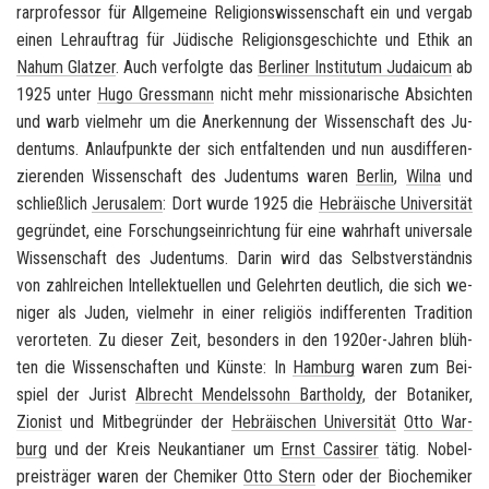
rar­pro­fes­sor für All­ge­mei­ne Re­li­gi­ons­wis­sen­schaft ein und ver­gab
einen Lehr­auf­trag für Jü­di­sche Re­li­gi­ons­ge­schich­te und Ethik an
Nahum Glat­zer
. Auch ver­folg­te das
Ber­li­ner In­sti­tutum Ju­dai­cum
ab
1925 unter
Hugo Gress­mann
nicht mehr mis­sio­na­ri­sche Ab­sich­ten
und warb viel­mehr um die An­er­ken­nung der Wis­sen­schaft des Ju­
den­tums. An­lauf­punk­te der sich ent­fal­ten­den und nun aus­dif­fe­ren­
zie­ren­den Wis­sen­schaft des Ju­den­tums waren
Ber­lin
,
Wilna
und
schließ­lich
Je­ru­sa­lem
: Dort wurde 1925 die
He­bräi­sche Uni­ver­si­tät
ge­grün­det, eine For­schungs­ein­rich­tung für eine wahr­haft uni­ver­sa­le
Wis­sen­schaft des Ju­den­tums. Darin wird das Selbst­ver­ständ­nis
von zahl­rei­chen In­tel­lek­tu­el­len und Ge­lehr­ten deut­lich, die sich we­
ni­ger als Juden, viel­mehr in einer re­li­gi­ös in­dif­fe­ren­ten Tra­di­ti­on
ver­or­te­ten. Zu die­ser Zeit, be­son­ders in den 1920er-​Jahren blüh­
ten die Wis­sen­schaf­ten und Küns­te: In
Ham­burg
waren zum Bei­
spiel der Ju­rist
Al­brecht Men­dels­sohn Bar­thol­dy
, der Bo­ta­ni­ker,
Zio­nist
und Mit­be­grün­der der
He­bräi­schen Uni­ver­si­tät
Otto War­
burg
und der Kreis Neu­kan­tia­ner um
Ernst Cas­si­rer
tätig. No­bel­
preis­trä­ger waren der Che­mi­ker
Otto Stern
oder der Bio­che­mi­ker