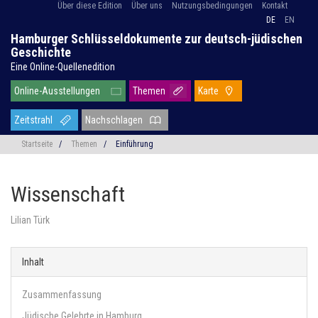
Über diese Edition
Über uns
Nutzungsbedingungen
Kontakt
DE
EN
Hamburger Schlüsseldokumente zur deutsch-jüdischen
Geschichte
Eine Online-Quellenedition
Online-Ausstellungen
Themen
Karte
Zeitstrahl
Nachschlagen
Startseite
/
Themen
/
Einführung
Wissenschaft
Lilian Türk
Inhalt
Zusammenfassung
Jüdische Gelehrte in Hamburg