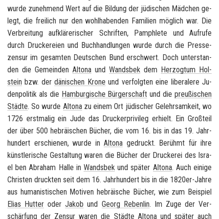
wurde zu­neh­mend Wert auf die Bil­dung der jü­di­schen Mäd­chen ge­
legt, die frei­lich nur den wohl­ha­ben­den Fa­mi­li­en mög­lich war. Die
Ver­brei­tung auf­klä­re­ri­scher Schrif­ten, Pam­phle­te und Auf­ru­fe
durch Dru­cke­rei­en und Buch­hand­lun­gen wurde durch die Pres­se­
zen­sur im ge­sam­ten Deut­schen Bund er­schwert. Doch un­ter­stan­
den die Ge­mein­den
Al­to­na
und
Wands­bek
dem
Her­zog­tum Hol­
stein
bzw. der
dä­ni­schen Krone
und ver­folg­ten eine li­be­ra­le­re Ju­
den­po­li­tik als die
Ham­bur­gi­sche Bür­ger­schaft
und die
preu­ßi­schen
Städ­te
. So wurde
Al­to­na
zu einem Ort jü­di­scher Ge­lehr­sam­keit, wo
1726 erst­ma­lig ein Jude das Dru­cker­pri­vi­leg er­hielt. Ein Groß­teil
der über 500 he­bräi­schen Bü­cher, die vom 16. bis in das 19. Jahr­
hun­dert er­schie­nen, wurde in
Al­to­na
ge­druckt. Be­rühmt für ihre
künst­le­ri­sche Ge­stal­tung waren die Bü­cher der Dru­cke­rei des Is­ra­
el ben Abra­ham Halle in
Wands­bek
und spä­ter
Al­to­na
. Auch ei­ni­ge
Chris­ten druck­ten seit dem 16. Jahr­hun­dert bis in die 1820er-​Jahre
aus hu­ma­nis­ti­schen Mo­ti­ven he­bräi­sche Bü­cher, wie zum Bei­spiel
Elias Hut­ter
oder
Jakob
und
Georg Re­ben­lin
. Im Zuge der Ver­
schär­fung der Zen­sur waren die Städ­te
Al­to­na
und spä­ter auch