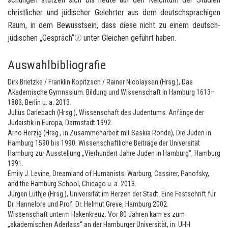
christ­li­cher und jü­di­scher Ge­lehr­ter aus dem deutsch­spra­chi­gen
Raum, in dem Be­wusst­sein, dass diese nicht zu einem deutsch-​
jüdischen „Ge­spräch“
unter Glei­chen ge­führt haben.
Auswahlbibliografie
Dirk Brietzke / Franklin Kopitzsch / Rainer Nicolaysen (Hrsg.), Das
Akademische Gymnasium. Bildung und Wissenschaft in Hamburg 1613–
1883, Berlin u. a. 2013.
Julius Carlebach (Hrsg.), Wissenschaft des Judentums. Anfänge der
Judaistik in Europa, Darmstadt 1992.
Arno Herzig (Hrsg., in Zusammenarbeit mit Saskia Rohde), Die Juden in
Hamburg 1590 bis 1990. Wissenschaftliche Beiträge der Universität
Hamburg zur Ausstellung „Vierhundert Jahre Juden in Hamburg“, Hamburg
1991.
Emily J. Levine, Dreamland of Humanists. Warburg, Cassirer, Panofsky,
and the Hamburg School, Chicago u. a. 2013.
Jürgen Lüthje (Hrsg.), Universität im Herzen der Stadt. Eine Festschrift für
Dr. Hannelore und Prof. Dr. Helmut Greve, Hamburg 2002.
Wissenschaft unterm Hakenkreuz. Vor 80 Jahren kam es zum
„akademischen Aderlass“ an der Hamburger Universität, in: UHH