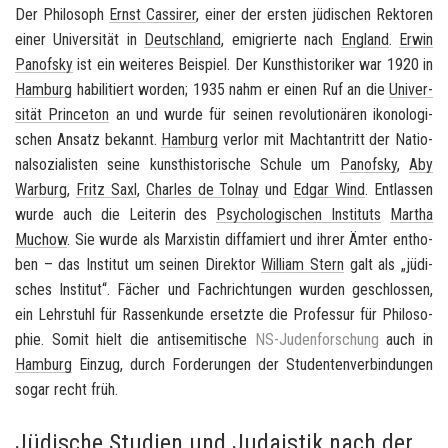
Der Phi­lo­soph
Ernst Cas­si­rer
, einer der ers­ten jü­di­schen Rek­to­ren
einer Uni­ver­si­tät in
Deutsch­land
, emi­grier­te nach
Eng­land
.
Erwin
Pan­of­sky
ist ein wei­te­res Bei­spiel. Der Kunst­his­to­ri­ker war 1920 in
Ham­burg
ha­bi­li­tiert wor­den; 1935 nahm er einen Ruf an die
Uni­ver­
si­tät Prince­ton
an und wurde für sei­nen re­vo­lu­tio­nä­ren iko­no­lo­gi­
schen An­satz be­kannt.
Ham­burg
ver­lor mit Macht­an­tritt der Na­tio­
nal­so­zia­lis­ten seine kunst­his­to­ri­sche Schu­le um
Pan­of­sky
,
Aby
War­burg
,
Fritz Saxl
,
Charles de Tol­nay
und
Edgar Wind
. Ent­las­sen
wurde auch die Lei­te­rin des
Psy­cho­lo­gi­schen In­sti­tuts
Mar­tha
Muchow
. Sie wurde als Mar­xis­tin dif­fa­miert und ihrer Ämter ent­ho­
ben – das In­sti­tut um sei­nen Di­rek­tor
Wil­liam Stern
galt als „jü­di­
sches In­sti­tut“. Fä­cher und Fach­rich­tun­gen wur­den ge­schlos­sen,
ein Lehr­stuhl für Ras­sen­kun­de er­setz­te die Pro­fes­sur für Phi­lo­so­
phie. Somit hielt die
an­ti­se­mi­ti­sche
NS-​Judenforschung
auch in
Ham­burg
Ein­zug, durch For­de­run­gen der Stu­den­ten­ver­bin­dun­gen
sogar recht früh.
Jüdische Studien und Judaistik nach der