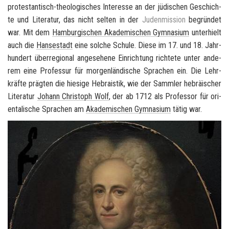
protestantisch-​theologisches In­ter­es­se an der jü­di­schen Ge­schich­
te und Li­te­ra­tur, das nicht sel­ten in der
Ju­den­mis­si­on
be­grün­det
war. Mit dem
Ham­bur­gi­schen Aka­de­mi­schen Gym­na­si­um
un­ter­hielt
auch die
Han­se­stadt
eine sol­che Schu­le. Diese im 17. und 18. Jahr­
hun­dert über­re­gio­nal an­ge­se­he­ne Ein­rich­tung rich­te­te unter an­de­
rem eine Pro­fes­sur für mor­gen­län­di­sche Spra­chen ein. Die Lehr­
kräf­te präg­ten die hie­si­ge He­brais­tik, wie der Samm­ler he­bräi­scher
Li­te­ra­tur
Jo­hann Chris­toph Wolf
, der ab 1712 als Pro­fes­sor für ori­
en­ta­li­sche Spra­chen am
Aka­de­mi­schen Gym­na­si­um
tätig war.