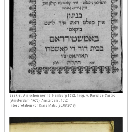
Ezekiel, Ain schėn nei’ lid, Hamburg 1652, hrsg. v. David de Castro
(Amsterdam, 1675)
, Amsterdam , 1652
Interpretation
von Diana Matut (20.08.2018)