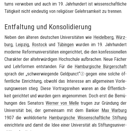
tums ver­wo­ben und auch im 19. Jahr­hun­dert ist wis­sen­schaft­li­che
Tä­tig­keit nicht ein­deu­tig von re­li­giö­ser Ge­lehr­sam­keit zu tren­nen.
Entfaltung und Konsolidierung
Neben den äl­te­ren deut­schen Uni­ver­si­tä­ten wie
Hei­del­berg
,
Würz­
burg
,
Leip­zig
,
Ros­tock
und
Tü­bin­gen
wur­den im 19. Jahr­hun­dert
mo­der­ne Re­form­uni­ver­si­tä­ten ein­ge­rich­tet, die den kon­fes­sio­nel­len
Cha­rak­ter der alt­ehr­wür­di­gen Hoch­schu­le auf­bra­chen. Neue Fä­cher
und Lehr­for­men ent­stan­den. Für die
Ham­bur­gi­sche Bür­ger­schaft
sprach der „schwer­wie­gen­de Geld­punct“
gegen eine sol­che öf­
fent­li­che Ein­rich­tung, ob­wohl das In­ter­es­se am all­ge­mei­nen Vor­le­
sungs­we­sen stieg. Diese Vor­trags­rei­hen waren an die Öf­fent­lich­
keit ge­rich­tet und wur­den gern an­ge­nom­men. Doch erst die Be­mü­
hun­gen des Se­na­tors
Wer­ner von Melle
tru­gen zur Grün­dung der
Uni­ver­si­tät bei, der ge­mein­sam mit dem Ban­kier
Max War­burg
1907 die wohl­do­tier­te
Ham­bur­gi­sche Wis­sen­schaft­li­che Stif­tung
ein­rich­te­te und damit die Idee einer Uni­ver­si­tät als Stif­tungs­uni­ver­