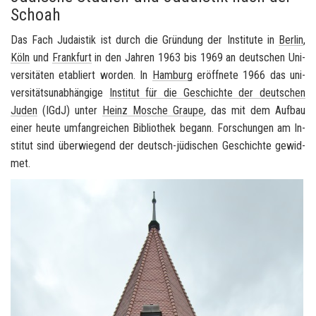
Schoah
Das Fach Ju­da­is­tik ist durch die Grün­dung der In­sti­tu­te in
Ber­lin
,
Köln
und
Frank­furt
in den Jah­ren 1963 bis 1969 an deut­schen Uni­
ver­si­tä­ten eta­bliert wor­den. In
Ham­burg
er­öff­ne­te 1966 das uni­
ver­si­täts­un­ab­hän­gi­ge
In­sti­tut für die Ge­schich­te der deut­schen
Juden
(IGdJ) unter
Heinz Mo­sche Grau­pe
, das mit dem Auf­bau
einer heute um­fang­rei­chen Bi­blio­thek be­gann. For­schun­gen am In­
sti­tut sind über­wie­gend der deutsch-​jüdischen Ge­schich­te ge­wid­
met.