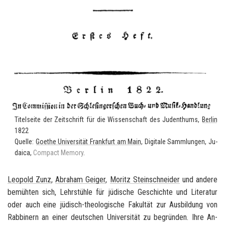
Ti­tel­sei­te der Zeit­schrift für die Wis­sen­schaft des Ju­d­enth­ums,
Ber­lin
1822
Quel­le:
Goe­the Uni­ver­si­tät Frank­furt am Main
, Di­gi­ta­le Samm­lun­gen, Ju­
dai­ca,
Com­pact Me­mo­ry
.
Leo­pold Zunz
,
Abra­ham Gei­ger
,
Mo­ritz Stein­schnei­der
und an­de­re
be­müh­ten sich, Lehr­stüh­le für jü­di­sche Ge­schich­te und Li­te­ra­tur
oder auch eine jüdisch-​theologische Fa­kul­tät zur Aus­bil­dung von
Rab­bi­nern an einer deut­schen Uni­ver­si­tät zu be­grün­den. Ihre An­