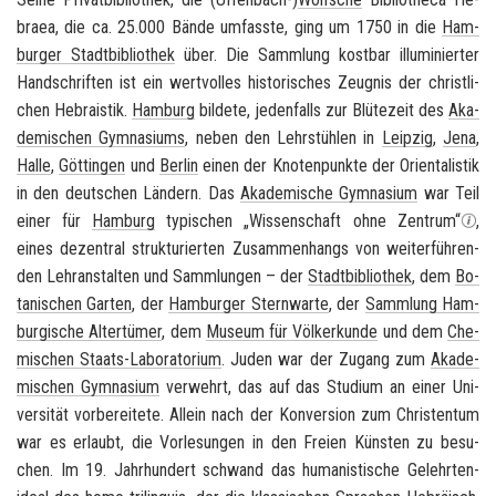
braea
, die ca. 25.000 Bände um­fass­te, ging um 1750 in die
Ham­
bur­ger Stadt­bi­blio­thek
über. Die Samm­lung kost­bar il­lu­mi­nier­ter
Hand­schrif­ten ist ein wert­vol­les his­to­ri­sches Zeug­nis der christ­li­
chen He­brais­tik.
Ham­burg
bil­de­te, je­den­falls zur Blü­te­zeit des
Aka­
de­mi­schen Gym­na­si­ums
, neben den Lehr­stüh­len in
Leip­zig
,
Jena
,
Halle
,
Göt­tin­gen
und
Ber­lin
einen der Kno­ten­punk­te der Ori­en­ta­lis­tik
in den deut­schen Län­dern. Das
Aka­de­mi­sche Gym­na­si­um
war Teil
einer für
Ham­burg
ty­pi­schen „Wis­sen­schaft ohne Zen­trum“
,
eines de­zen­tral struk­tu­rier­ten Zu­sam­men­hangs von wei­ter­füh­ren­
den Lehr­an­stal­ten und Samm­lun­gen – der
Stadt­bi­blio­thek
, dem
Bo­
ta­ni­schen Gar­ten
, der
Ham­bur­ger Stern­war­te
, der
Samm­lung Ham­
bur­gi­sche Al­ter­tü­mer
, dem
Mu­se­um für Völ­ker­kun­de
und dem
Che­
mi­schen Staats-​Laboratorium
. Juden war der Zu­gang zum
Aka­de­
mi­schen Gym­na­si­um
ver­wehrt, das auf das Stu­di­um an einer Uni­
ver­si­tät vor­be­rei­te­te. Al­lein nach der Kon­ver­si­on zum Chris­ten­tum
war es er­laubt, die Vor­le­sun­gen in den Frei­en Küns­ten zu be­su­
chen. Im 19. Jahr­hun­dert schwand das hu­ma­nis­ti­sche Ge­lehr­ten­