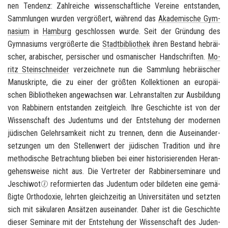
nen Ten­denz: Zahl­rei­che wis­sen­schaft­li­che Ver­ei­ne ent­stan­den,
Samm­lun­gen wur­den ver­grö­ßert, wäh­rend das
Aka­de­mi­sche Gym­
na­si­um
in
Ham­burg
ge­schlos­sen wurde. Seit der Grün­dung des
Gym­na­si­ums ver­grö­ßer­te die
Stadt­bi­blio­thek
ihren Be­stand he­bräi­
scher, ara­bi­scher, per­si­scher und os­ma­ni­scher Hand­schrif­ten.
Mo­
ritz Stein­schnei­der
ver­zeich­ne­te nun die Samm­lung he­bräi­scher
Ma­nu­skrip­te, die zu einer der größ­ten Kol­lek­tio­nen an eu­ro­päi­
schen Bi­blio­the­ken an­ge­wach­sen war. Lehr­an­stal­ten zur Aus­bil­dung
von Rab­bi­nern ent­stan­den zeit­gleich. Ihre Ge­schich­te ist von der
Wis­sen­schaft des Ju­den­tums und der Ent­ste­hung der mo­der­nen
jü­di­schen Ge­lehr­sam­keit nicht zu tren­nen, denn die Aus­ein­an­der­
set­zun­gen um den Stel­len­wert der jü­di­schen Tra­di­ti­on und ihre
me­tho­di­sche Be­trach­tung blie­ben bei einer his­to­ri­sie­ren­den Her­an­
ge­hens­wei­se nicht aus. Die Ver­tre­ter der Rab­bi­ner­se­mi­na­re und
Je­schi­wot
re­for­mier­ten das Ju­den­tum oder bil­de­ten eine ge­mä­
ßig­te Or­tho­do­xie, lehr­ten gleich­zei­tig an Uni­ver­si­tä­ten und setz­ten
sich mit sä­ku­la­ren An­sät­zen aus­ein­an­der. Daher ist die Ge­schich­te
die­ser Se­mi­na­re mit der Ent­ste­hung der Wis­sen­schaft des Ju­den­