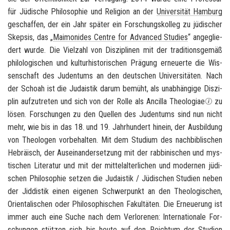
für Jü­di­sche Phi­lo­so­phie und Re­li­gi­on an der
Uni­ver­si­tät Ham­burg
ge­schaf­fen, der ein Jahr spä­ter ein For­schungs­kol­leg zu jü­di­scher
Skep­sis, das „
Mai­mo­n­ides Cent­re for Ad­van­ced Stu­dies
“ an­ge­glie­
dert wurde. Die Viel­zahl von Dis­zi­pli­nen mit der tra­di­ti­ons­ge­mäß
phi­lo­lo­gi­schen und kul­tur­his­to­ri­schen Prä­gung er­neu­er­te die Wis­
sen­schaft des Ju­den­tums an den deut­schen Uni­ver­si­tä­ten. Nach
der Scho­ah ist die Ju­da­is­tik darum be­müht, als un­ab­hän­gi­ge Dis­zi­
plin auf­zu­tre­ten und sich von der Rolle als
An­cil­la Theo­lo­giae
zu
lösen. For­schun­gen zu den Quel­len des Ju­den­tums sind nun nicht
mehr, wie bis in das 18. und 19. Jahr­hun­dert hin­ein, der Aus­bil­dung
von Theo­lo­gen vor­be­hal­ten. Mit dem Stu­di­um des nach­bi­bli­schen
He­brä­isch, der Aus­ein­an­der­set­zung mit der rab­bi­ni­schen und mys­
ti­schen Li­te­ra­tur und mit der mit­tel­al­ter­li­chen und mo­der­nen jü­di­
schen Phi­lo­so­phie set­zen die Ju­da­is­tik / Jü­di­schen Stu­di­en neben
der Jid­dis­tik einen ei­ge­nen Schwer­punkt an den Theo­lo­gi­schen,
Ori­en­ta­li­schen oder Phi­lo­so­phi­schen Fa­kul­tä­ten. Die Er­neue­rung ist
immer auch eine Suche nach dem Ver­lo­re­nen: In­ter­na­tio­na­le For­
schun­gen stüt­zen sich bis heute auf den Reich­tum der Stu­di­en