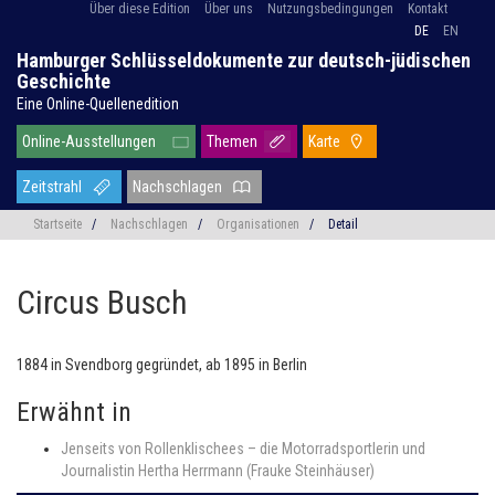
Über diese Edition
Über uns
Nutzungsbedingungen
Kontakt
DE
EN
Hamburger Schlüsseldokumente zur deutsch-jüdischen
Geschichte
Eine Online-Quellenedition
Online-Ausstellungen
Themen
Karte
Zeitstrahl
Nachschlagen
Startseite
/
Nachschlagen
/
Organisationen
/
Detail
Circus Busch
1884 in Svendborg gegründet, ab 1895 in Berlin
Erwähnt in
Jenseits von Rollenklischees – die Motorradsportlerin und
Journalistin Hertha Herrmann (Frauke Steinhäuser)