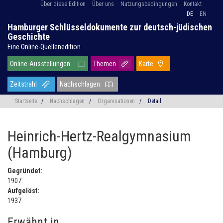
Über diese Edition
Über uns
Nutzungsbedingungen
Kontakt
DE
EN
Hamburger Schlüsseldokumente zur deutsch-jüdischen
Geschichte
Eine Online-Quellenedition
Online-Ausstellungen
Themen
Karte
Zeitstrahl
Nachschlagen
Startseite
/
Nachschlagen
/
Organisationen
/
Detail
Heinrich-Hertz-Realgymnasium
(Hamburg)
Gegründet:
1907
Aufgelöst:
1937
Erwähnt in