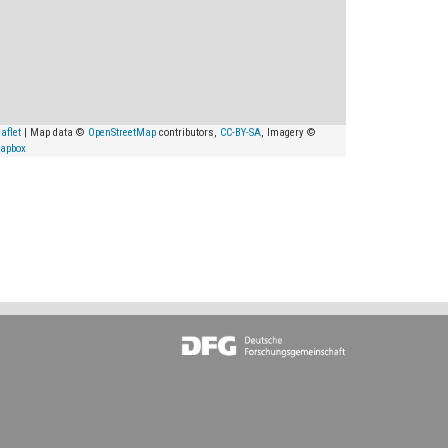
aflet
| Map data ©
OpenStreetMap
contributors,
CC-BY-SA
, Imagery ©
apbox