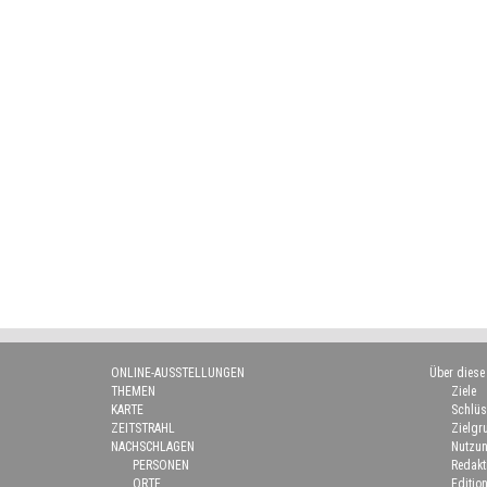
ONLINE-AUSSTELLUNGEN
Über diese
THEMEN
Ziele
KARTE
Schlüs
ZEITSTRAHL
Zielgr
NACHSCHLAGEN
Nutzun
PERSONEN
Redakt
ORTE
Edition