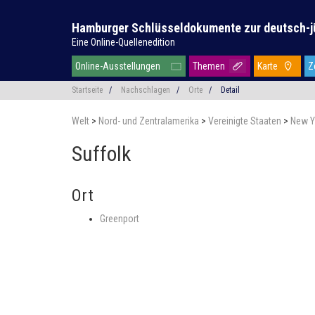
Hamburger Schlüsseldokumente zur deutsch-j
Eine Online-Quellenedition
Online-Ausstellungen
Themen
Karte
Z
Startseite
/
Nachschlagen
/
Orte
/
Detail
Welt
>
Nord- und Zentralamerika
>
Vereinigte Staaten
>
New Y
Suffolk
Ort
Greenport