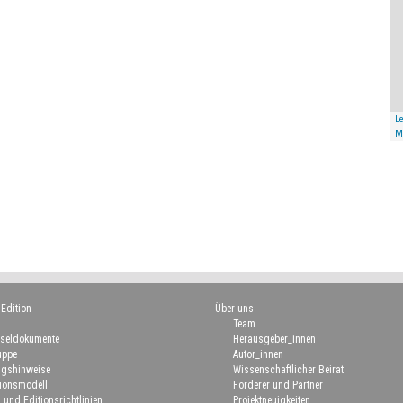
Le
M
 Edition
Über uns
Team
seldokumente
Herausgeber_innen
uppe
Autor_innen
gshinweise
Wissenschaftlicher Beirat
ionsmodell
Förderer und Partner
 und Editionsrichtlinien
Projektneuigkeiten