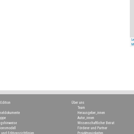
Le
M
 Edition
Über uns
Team
seldokumente
Herausgeber_innen
uppe
Autor_innen
gshinweise
Wissenschaftlicher Beirat
ionsmodell
Förderer und Partner
 und Editionsrichtlinien
Projektneuigkeiten