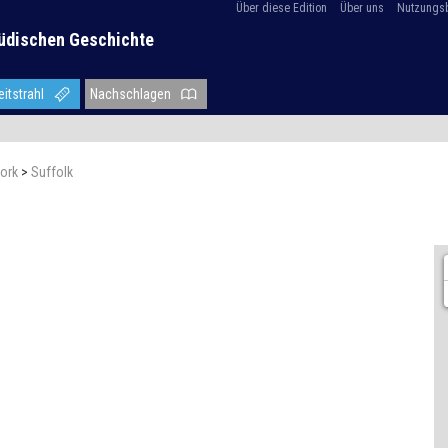
Über diese Edition
Über uns
Nutzungs
üdischen Geschichte
eitstrahl
Nachschlagen
ork
>
Suffolk