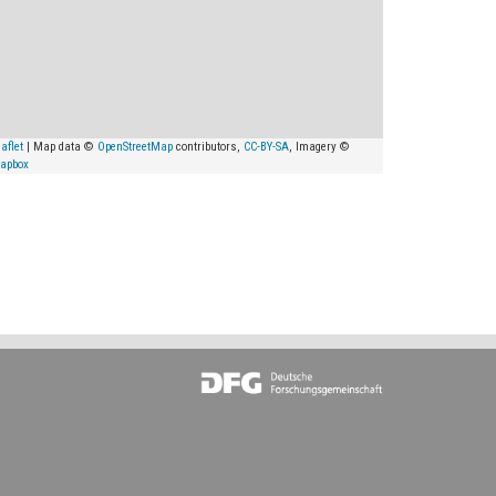
aflet
| Map data ©
OpenStreetMap
contributors,
CC-BY-SA
, Imagery ©
apbox