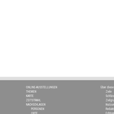
ONLINE-AUSSTELLUNGEN
Über diese
THEMEN
Ziele
KARTE
Schlüs
ZEITSTRAHL
Zielgr
NACHSCHLAGEN
Nutzun
PERSONEN
Redakt
ORTE
Edition