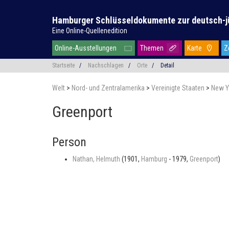
Hamburger Schlüsseldokumente zur deutsch-j
Eine Online-Quellenedition
Online-Ausstellungen
Themen
Karte
Z
Startseite
/
Nachschlagen
/
Orte
/
Detail
Welt
>
Nord- und Zentralamerika
>
Vereinigte Staaten
>
New Y
Greenport
Person
Nathan, Helmuth
(1901,
Hamburg
- 1979,
Greenport
)