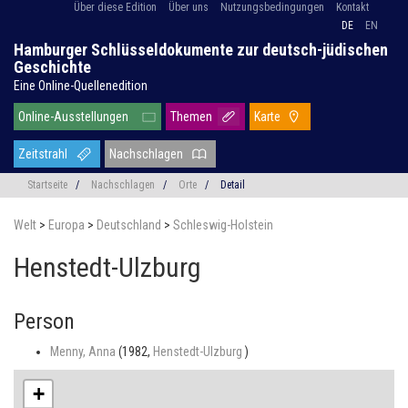
Über diese Edition
Über uns
Nutzungsbedingungen
Kontakt
DE
EN
Hamburger Schlüsseldokumente zur deutsch-jüdischen
Geschichte
Eine Online-Quellenedition
Online-Ausstellungen
Themen
Karte
Zeitstrahl
Nachschlagen
Startseite
/
Nachschlagen
/
Orte
/
Detail
Welt
>
Europa
>
Deutschland
>
Schleswig-Holstein
Henstedt-Ulzburg
Person
Menny, Anna
(1982,
Henstedt-Ulzburg
)
+