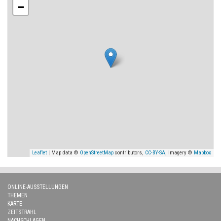
−
Leaflet
| Map data ©
OpenStreetMap
contributors,
CC-BY-SA
, Imagery ©
Mapbox
ONLINE-AUSSTELLUNGEN
THEMEN
KARTE
ZEITSTRAHL
NACHSCHLAGEN