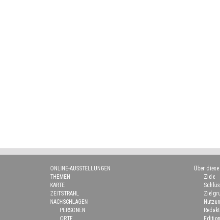
ONLINE-AUSSTELLUNGEN
Über diese
THEMEN
Ziele
KARTE
Schlüs
ZEITSTRAHL
Zielgr
NACHSCHLAGEN
Nutzun
PERSONEN
Redakt
ORTE
Edition