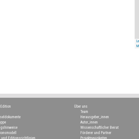
Le
M
 Edition
Über uns
Team
seldokumente
Herausgeber_innen
uppe
Autor_innen
gshinweise
Wissenschaftlicher Beirat
ionsmodell
Förderer und Partner
 und Editionsrichtlinien
Projektneuigkeiten