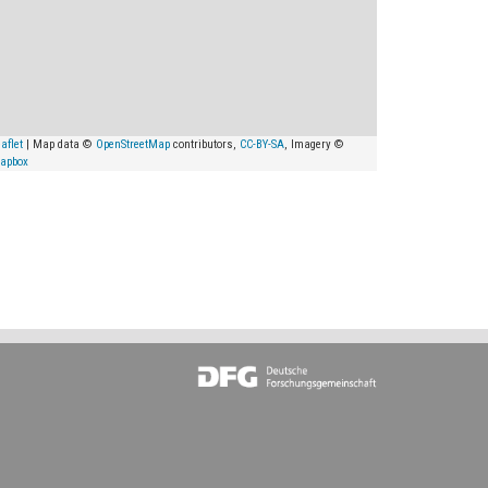
aflet
| Map data ©
OpenStreetMap
contributors,
CC-BY-SA
, Imagery ©
apbox