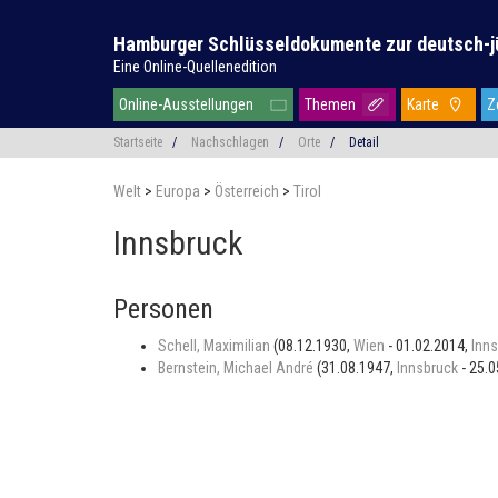
Hamburger Schlüsseldokumente zur deutsch-j
Eine Online-Quellenedition
Online-Ausstellungen
Themen
Karte
Z
Startseite
/
Nachschlagen
/
Orte
/
Detail
Welt
>
Europa
>
Österreich
>
Tirol
Innsbruck
Personen
Schell, Maximilian
(08.12.1930,
Wien
- 01.02.2014,
Inn
Bernstein, Michael André
(31.08.1947,
Innsbruck
- 25.