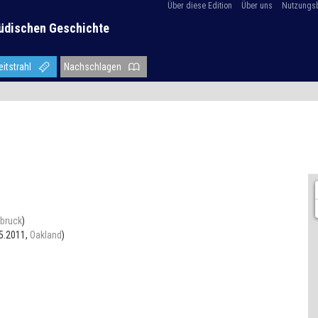
Über diese Edition
Über uns
Nutzungs
üdischen Geschichte
eitstrahl
Nachschlagen
sbruck
)
05.2011,
Oakland
)