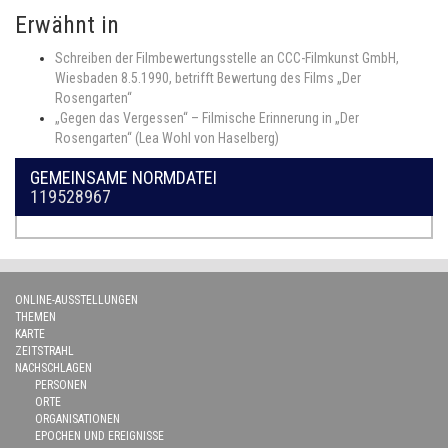
Erwähnt in
Schreiben der Filmbewertungsstelle an CCC-Filmkunst GmbH,
Wiesbaden 8.5.1990, betrifft Bewertung des Films „Der
Rosengarten“
„Gegen das Vergessen“ – Filmische Erinnerung in „Der
Rosengarten“ (Lea Wohl von Haselberg)
GEMEINSAME NORMDATEI
119528967
ONLINE-AUSSTELLUNGEN
THEMEN
KARTE
ZEITSTRAHL
NACHSCHLAGEN
PERSONEN
ORTE
ORGANISATIONEN
EPOCHEN UND EREIGNISSE