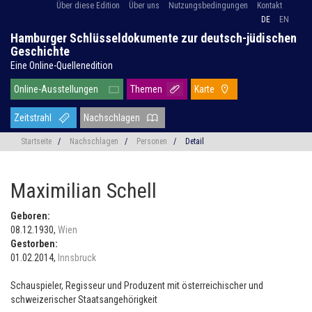
Über diese Edition
Über uns
Nutzungsbedingungen
Kontakt
DE
EN
Hamburger Schlüsseldokumente zur deutsch-jüdischen
Geschichte
Eine Online-Quellenedition
Online-Ausstellungen
Themen
Karte
Zeitstrahl
Nachschlagen
Startseite
/
Nachschlagen
/
Personen
/
Detail
Maximilian Schell
Geboren:
08.12.1930,
Wien
Gestorben:
01.02.2014,
Innsbruck
Schauspieler, Regisseur und Produzent mit österreichischer und
schweizerischer Staatsangehörigkeit