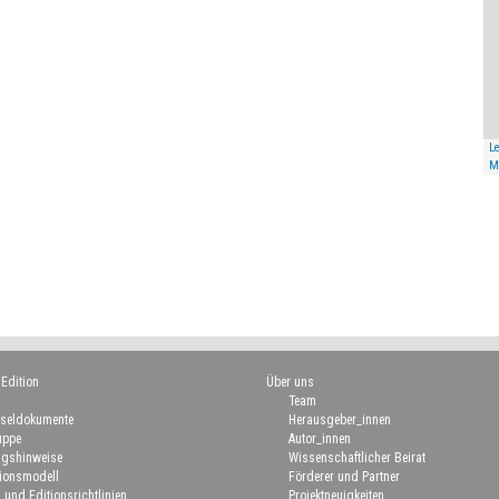
Le
M
 Edition
Über uns
Team
seldokumente
Herausgeber_innen
uppe
Autor_innen
gshinweise
Wissenschaftlicher Beirat
ionsmodell
Förderer und Partner
 und Editionsrichtlinien
Projektneuigkeiten