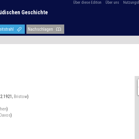
Über diese Edition
Über uns
Nutzungs
üdischen Geschichte
eitstrahl
Nachschlagen
02.1921,
Bristow
)
hen
)
Davos
)