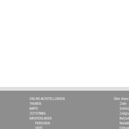
ONLINE-AUSSTELLUNGEN
Über diese
THEMEN
Ziele
KARTE
Schlüs
ZEITSTRAHL
Zielgr
NACHSCHLAGEN
Nutzun
PERSONEN
Redakt
ORTE
Edition