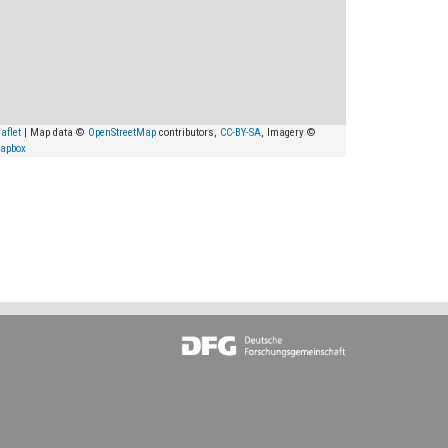
aflet
| Map data ©
OpenStreetMap
contributors,
CC-BY-SA
, Imagery ©
apbox