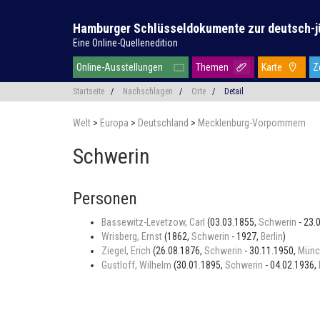
Hamburger Schlüsseldokumente zur deutsch-j
Eine Online-Quellenedition
Online-Ausstellungen
Themen
Karte
Z
Startseite
/
Nachschlagen
/
Orte
/
Detail
Welt
>
Europa
>
Deutschland
>
Mecklenburg-Vorpommern
Schwerin
Personen
Bassewitz-Levetzow, Carl
(03.03.1855,
Schwerin
- 23.
Wrisberg, Ernst
(1862,
Schwerin
- 1927,
Berlin
)
Ziegel, Erich
(26.08.1876,
Schwerin
- 30.11.1950,
Münc
Gustloff, Wilhelm
(30.01.1895,
Schwerin
- 04.02.1936,