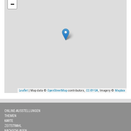
−
Leaflet
| Map data ©
OpenStreetMap
contributors,
CC-BY-SA
, Imagery ©
Mapbox
ONLINE-AUSSTELLUNGEN
THEMEN
KARTE
ZEITSTRAHL
NACHSCHLAGEN