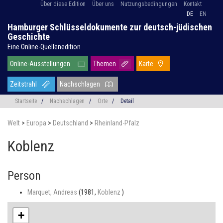
Über diese Edition
Über uns
Nutzungsbedingungen
Kontakt
DE
EN
Hamburger Schlüsseldokumente zur deutsch-jüdischen
Geschichte
Eine Online-Quellenedition
Online-Ausstellungen
Themen
Karte
Zeitstrahl
Nachschlagen
Startseite
/
Nachschlagen
/
Orte
/
Detail
Welt
>
Europa
>
Deutschland
>
Rheinland-Pfalz
Koblenz
Person
Marquet, Andreas
(1981,
Koblenz
)
+