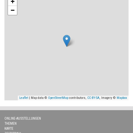
+
−
Leaflet
| Map data ©
OpenStreetMap
contributors,
CC-BY-SA
, Imagery ©
Mapbox
ONLINE-AUSSTELLUNGEN
THEMEN
KARTE