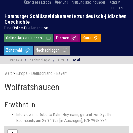
Über diese Edition
Über uns
Nutzungsbedingungen
Kontakt
DE
EN
Hamburger Schlüsseldokumente zur deutsch-jüdischen
Geschichte
Eine Online-Quellenedition
Online-Ausstellungen
Themen
Karte
Zeitstrahl
Nachschlagen
Startseite
/
Nachschlagen
/
Orte
/
Detail
Welt
>
Europa
>
Deutschland
>
Bayern
Wolfratshausen
Erwähnt in
Interview mit Roberto Kahn-Heymann, geführt von Sybille
Baumbach, am 26.8.1995 [in Auszügen], FZH/WdE 384.