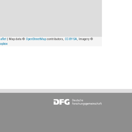
aflet
| Map data ©
OpenStreetMap
contributors,
CC-BY-SA
, Imagery ©
apbox