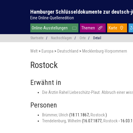
Hamburger Schlüsseldokumente zur deutsch-j
Eine Online-Quellenedition
Online-Ausstellungen
Themen
Karte
Z
Startseite
/
Nachschlagen
/
Orte
/
Detail
Welt
>
Europa
>
Deutschland
>
Mecklenburg-Vorpommern
Rostock
Erwähnt in
Die Ärztin Rahel Liebeschütz-Plaut. Abbruch einer wiss
Personen
Brümmer, Ulrich
(18.11.1867,
Rostock
)
Trendelenburg, Wilhelm
(16.07.1877,
Rostock
- 16.03.