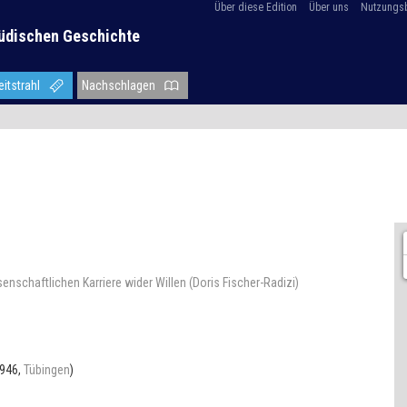
Über diese Edition
Über uns
Nutzungs
üdischen Geschichte
eitstrahl
Nachschlagen
enschaftlichen Karriere wider Willen (Doris Fischer-Radizi)
1946,
Tübingen
)