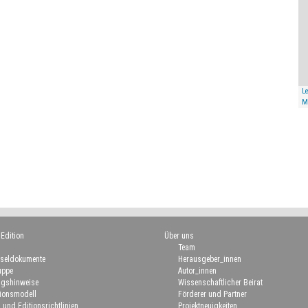
Le
M
 Edition
Über uns
Team
seldokumente
Herausgeber_innen
uppe
Autor_innen
gshinweise
Wissenschaftlicher Beirat
ionsmodell
Förderer und Partner
 und Editionsrichtlinien
Projektneuigkeiten