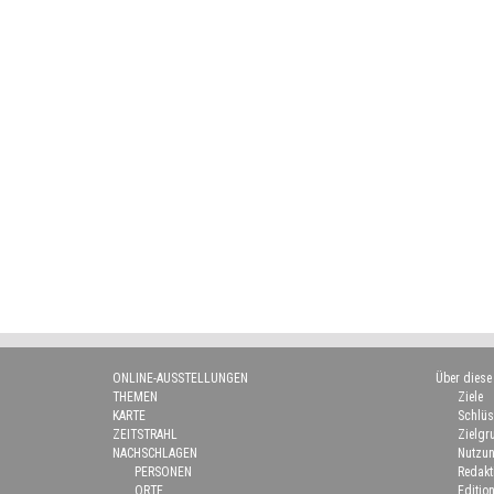
ONLINE-AUSSTELLUNGEN
Über diese
THEMEN
Ziele
KARTE
Schlüs
ZEITSTRAHL
Zielgr
NACHSCHLAGEN
Nutzun
PERSONEN
Redakt
ORTE
Edition