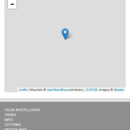
−
Leaflet
| Map data ©
OpenStreetMap
contributors,
CC-BY-SA
, Imagery ©
Mapbox
ONLINE-AUSSTELLUNGEN
THEMEN
KARTE
ZEITSTRAHL
NACHSCHLAGEN