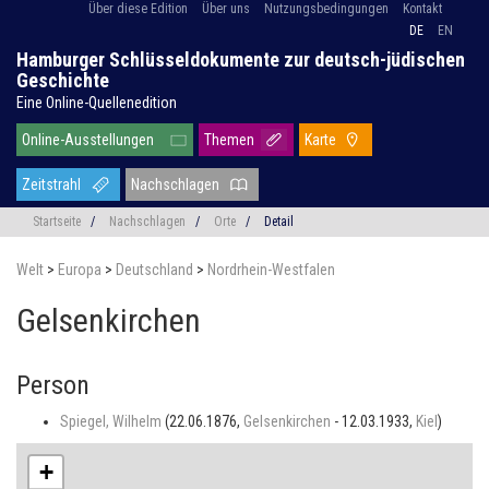
Über diese Edition
Über uns
Nutzungsbedingungen
Kontakt
DE
EN
Hamburger Schlüsseldokumente zur deutsch-jüdischen
Geschichte
Eine Online-Quellenedition
Online-Ausstellungen
Themen
Karte
Zeitstrahl
Nachschlagen
Startseite
/
Nachschlagen
/
Orte
/
Detail
Welt
>
Europa
>
Deutschland
>
Nordrhein-Westfalen
Gelsenkirchen
Person
Spiegel, Wilhelm
(22.06.1876,
Gelsenkirchen
- 12.03.1933,
Kiel
)
+