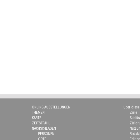
ONLINE-AUSSTELLUNGEN
Über diese
THEMEN
Ziele
KARTE
Schlüs
ZEITSTRAHL
Zielgr
NACHSCHLAGEN
Nutzun
PERSONEN
Redakt
ORTE
Edition