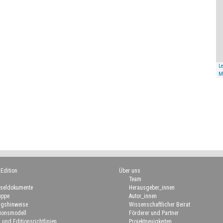
Le
M
 Edition
Über uns
Team
seldokumente
Herausgeber_innen
uppe
Autor_innen
gshinweise
Wissenschaftlicher Beirat
ionsmodell
Förderer und Partner
 und Editionsrichtlinien
Projektneuigkeiten