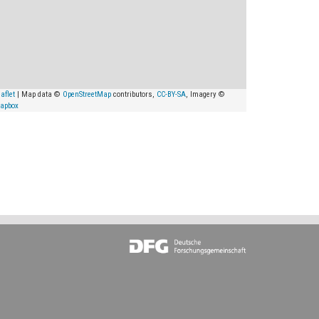
aflet
| Map data ©
OpenStreetMap
contributors,
CC-BY-SA
, Imagery ©
apbox