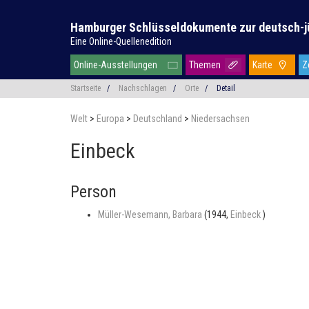
Hamburger Schlüsseldokumente zur deutsch-j
Eine Online-Quellenedition
Online-Ausstellungen
Themen
Karte
Z
Startseite
/
Nachschlagen
/
Orte
/
Detail
Welt
>
Europa
>
Deutschland
>
Niedersachsen
Einbeck
Person
Müller-Wesemann, Barbara
(1944,
Einbeck
)