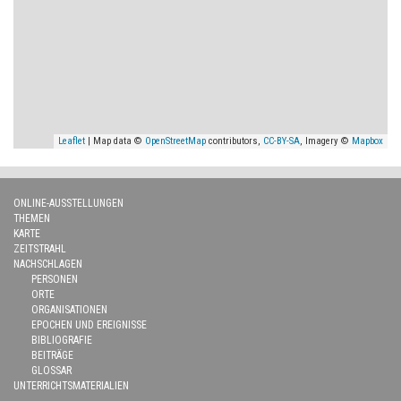
Leaflet
| Map data ©
OpenStreetMap
contributors,
CC-BY-SA
, Imagery ©
Mapbox
ONLINE-AUSSTELLUNGEN
THEMEN
KARTE
ZEITSTRAHL
NACHSCHLAGEN
PERSONEN
ORTE
ORGANISATIONEN
EPOCHEN UND EREIGNISSE
BIBLIOGRAFIE
BEITRÄGE
GLOSSAR
UNTERRICHTSMATERIALIEN