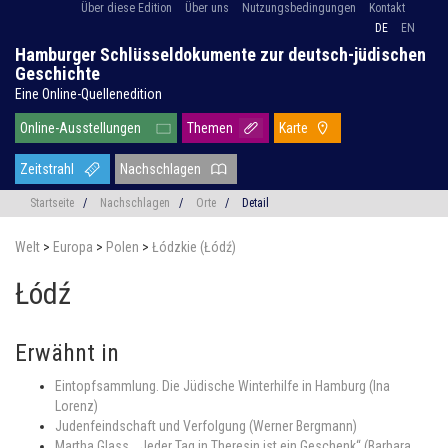
Über diese Edition
Über uns
Nutzungsbedingungen
Kontakt
DE
EN
Hamburger Schlüsseldokumente zur deutsch-jüdischen
Geschichte
Eine Online-Quellenedition
Online-Ausstellungen
Themen
Karte
Zeitstrahl
Nachschlagen
Startseite
/
Nachschlagen
/
Orte
/
Detail
Welt
>
Europa
>
Polen
>
Łódzkie (Łódź)
Łódź
Erwähnt in
Eintopfsammlung. Die Jüdische Winterhilfe in Hamburg (Ina
Lorenz)
Judenfeindschaft und Verfolgung (Werner Bergmann)
Martha Glass. „Jeder Tag in Theresin ist ein Geschenk“ (Barbara