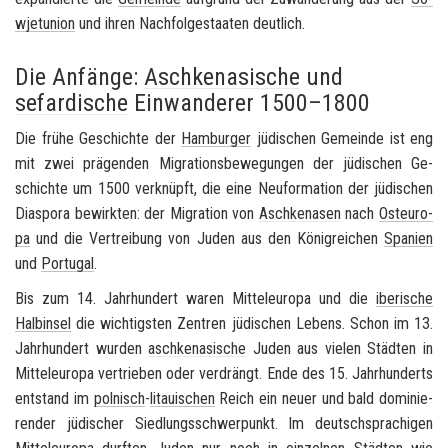
wjet­uni­on
und ihren Nach­fol­ge­staa­ten deut­lich.
Die Anfänge:
Aschkenasische
und
sefardische
Einwanderer 1500–1800
Die frühe Ge­schich­te der
Ham­bur­ger
jü­di­schen Ge­mein­de ist eng
mit zwei prä­gen­den Mi­gra­ti­ons­be­we­gun­gen der jü­di­schen Ge­
schich­te um 1500 ver­knüpft, die eine Neu­for­ma­ti­on der jü­di­schen
Dia­spo­ra be­wirk­ten: der Mi­gra­ti­on von
Asch­ke­na­sen
nach
Ost­eu­ro­
pa
und die Ver­trei­bung von Juden aus den Kö­nig­rei­chen
Spa­ni­en
und
Por­tu­gal
.
Bis zum 14. Jahr­hun­dert waren Mit­tel­eu­ro­pa und die
ibe­ri­sche
Halb­in­sel
die wich­tigs­ten Zen­tren jü­di­schen Le­bens. Schon im 13.
Jahr­hun­dert wur­den
asch­ke­na­si­sche
Juden aus vie­len Städ­ten in
Mit­tel­eu­ro­pa ver­trie­ben oder ver­drängt. Ende des 15. Jahr­hun­derts
ent­stand im
pol­nisch
-
li­taui­schen
Reich ein neuer und bald do­mi­nie­
ren­der jü­di­scher Sied­lungs­schwer­punkt. Im deutsch­spra­chi­gen