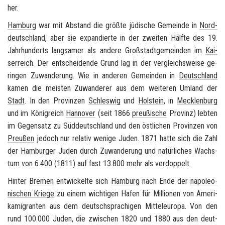
her.
Ham­burg
war mit Ab­stand die größ­te jü­di­sche Ge­mein­de in
Nord­
deutsch­land
, aber sie ex­pan­dier­te in der zwei­ten Hälf­te des 19.
Jahr­hun­derts lang­sa­mer als an­de­re Groß­stadt­ge­mein­den im
Kai­
ser­reich
. Der ent­schei­den­de Grund lag in der ver­gleichs­wei­se ge­
rin­gen Zu­wan­de­rung. Wie in an­de­ren Ge­mein­den in
Deutsch­land
kamen die meis­ten Zu­wan­de­rer aus dem wei­te­ren Um­land der
Stadt
. In den Pro­vin­zen
Schles­wig
und
Hol­stein
, in
Meck­len­burg
und im Kö­nig­reich
Han­no­ver
(seit 1866
preu­ßi­sche
Pro­vinz) leb­ten
im Ge­gen­satz zu Süd­deutsch­land und den öst­li­chen Pro­vin­zen von
Preu­ßen
je­doch nur re­la­tiv we­ni­ge Juden. 1871 hatte sich die Zahl
der
Ham­bur­ger
Juden durch Zu­wan­de­rung und na­tür­li­ches Wachs­
tum von 6.400 (1811) auf fast 13.800 mehr als ver­dop­pelt.
Hin­ter
Bre­men
ent­wi­ckel­te sich
Ham­burg
nach Ende der
na­po­leo­
ni­schen Krie­ge
zu einem wich­ti­gen Hafen für Mil­lio­nen von Ame­ri­
ka­mi­gran­ten aus dem deutsch­spra­chi­gen Mit­tel­eu­ro­pa. Von den
rund 100.000 Juden, die zwi­schen 1820 und 1880 aus den deut­