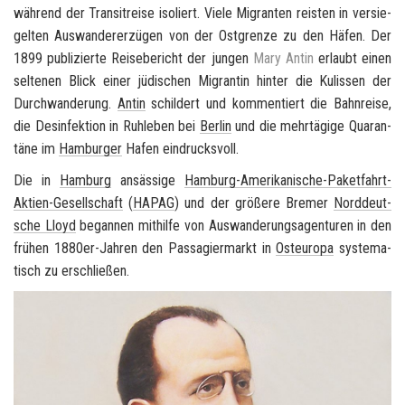
wäh­rend der Tran­si­t­rei­se iso­liert. Viele Mi­gran­ten reis­ten in ver­sie­
gel­ten Aus­wan­derer­zü­gen von der Ost­gren­ze zu den Häfen. Der
1899 pu­bli­zier­te Rei­se­be­richt der jun­gen
Mary Antin
er­laubt einen
sel­te­nen Blick einer jü­di­schen Mi­gran­tin hin­ter die Ku­lis­sen der
Durch­wan­de­rung.
Antin
schil­dert und kom­men­tiert die Bahn­rei­se,
die Des­in­fek­ti­on in Ruh­le­ben bei
Ber­lin
und die mehr­tä­gi­ge Qua­ran­
tä­ne im
Ham­bur­ger
Hafen ein­drucks­voll.
Die in
Ham­burg
an­säs­si­ge
Hamburg-​Amerikanische-Paketfahrt-
Aktien-Gesellschaft
(
HAPAG
) und der grö­ße­re Bre­mer
Nord­deut­
sche Lloyd
be­gan­nen mit­hil­fe von Aus­wan­de­rungs­agen­tu­ren in den
frü­hen 1880er-​Jahren den Pas­sa­gier­markt in
Ost­eu­ro­pa
sys­te­ma­
tisch zu er­schlie­ßen.