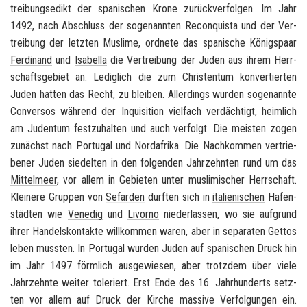
trei­bungs­edikt der spa­ni­schen Krone zu­rück­ver­fol­gen. Im Jahr
1492, nach Ab­schluss der so­ge­nann­ten
Re­con­quis­ta
und der Ver­
trei­bung der letz­ten Mus­li­me, ord­ne­te das spa­ni­sche Kö­nigs­paar
Fer­di­nand
und
Isa­bel­la
die Ver­trei­bung der Juden aus ihrem Herr­
schafts­ge­biet an. Le­dig­lich die zum Chris­ten­tum kon­ver­tier­ten
Juden hat­ten das Recht, zu blei­ben. Al­ler­dings wur­den so­ge­nann­te
Con­versos
wäh­rend der In­qui­si­ti­on viel­fach ver­däch­tigt, heim­lich
am Ju­den­tum fest­zu­hal­ten und auch ver­folgt. Die meis­ten zogen
zu­nächst nach
Por­tu­gal
und
Nord­afri­ka
. Die Nach­kom­men ver­trie­
be­ner Juden sie­del­ten in den fol­gen­den Jahr­zehn­ten rund um das
Mit­tel­meer
, vor allem in Ge­bie­ten unter mus­li­mi­scher Herr­schaft.
Klei­ne­re Grup­pen von
Se­far­den
durf­ten sich in
ita­lie­ni­schen
Ha­fen­
städ­ten wie
Ve­ne­dig
und
Li­vor­no
nie­der­las­sen, wo sie auf­grund
ihrer Han­dels­kon­tak­te will­kom­men waren, aber in se­pa­ra­ten Get­tos
leben muss­ten. In
Por­tu­gal
wur­den Juden auf spa­ni­schen Druck hin
im Jahr 1497 förm­lich aus­ge­wie­sen, aber trotz­dem über viele
Jahr­zehn­te wei­ter to­le­riert. Erst Ende des 16. Jahr­hun­derts setz­
ten vor allem auf Druck der Kir­che mas­si­ve Ver­fol­gun­gen ein.