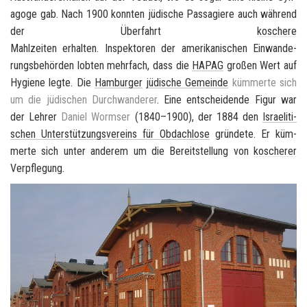
ago­ge gab. Nach 1900 konn­ten jü­di­sche Pas­sa­gie­re auch wäh­rend
der Über­fahrt
ko­sche­re
Mahl­zei­ten er­hal­ten. In­spek­to­ren der ame­ri­ka­ni­schen Ein­wan­de­
rungs­be­hör­den lob­ten mehr­fach, dass die
HAPAG
gro­ßen Wert auf
Hy­gie­ne legte. Die
Ham­bur­ger
jü­di­sche Ge­mein­de
küm­mer­te sich
um die jü­di­schen Durch­wan­de­rer
. Eine ent­schei­den­de Figur war
der Leh­rer
Da­ni­el Worm­ser
(1840–1900), der 1884 den
Is­rae­li­ti­
schen Un­ter­stüt­zungs­ver­eins für Ob­dach­lo­se
grün­de­te. Er küm­
mer­te sich unter an­de­rem um die Be­reit­stel­lung von
ko­sche­rer
Ver­pfle­gung.