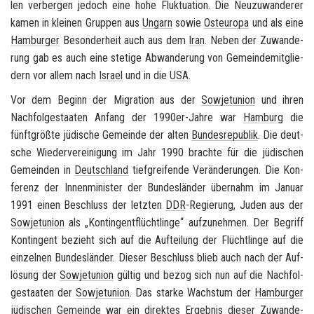
len ver­ber­gen je­doch eine hohe Fluk­tua­ti­on. Die Neu­zu­wan­de­rer
kamen in klei­nen Grup­pen aus
Un­garn
sowie
Ost­eu­ro­pa
und als eine
Ham­bur­ger
Be­son­der­heit auch aus dem
Iran
. Neben der Zu­wan­de­
rung gab es auch eine ste­ti­ge Ab­wan­de­rung von Ge­mein­de­mit­glie­
dern vor allem nach
Is­ra­el
und in die
USA
.
Vor dem Be­ginn der Mi­gra­ti­on aus der
So­wjet­uni­on
und ihren
Nach­fol­ge­staa­ten An­fang der 1990er-​Jahre war
Ham­burg
die
fünft­größ­te jü­di­sche Ge­mein­de der alten
Bun­des­re­pu­blik
. Die deut­
sche Wie­der­ver­ei­ni­gung im Jahr 1990 brach­te für die jü­di­schen
Ge­mein­den in
Deutsch­land
tief­grei­fen­de Ver­än­de­run­gen. Die Kon­
fe­renz der In­nen­mi­nis­ter der Bun­des­län­der über­nahm im Ja­nu­ar
1991 einen Be­schluss der letz­ten
DDR
-​Regierung, Juden aus der
So­wjet­uni­on
als „Kon­tin­gent­flücht­lin­ge“ auf­zu­neh­men. Der Be­griff
Kon­tin­gent be­zieht sich auf die Auf­tei­lung der Flücht­lin­ge auf die
ein­zel­nen Bun­des­län­der. Die­ser Be­schluss blieb auch nach der Auf­
lö­sung der
So­wjet­uni­on
gül­tig und bezog sich nun auf die Nach­fol­
ge­staa­ten der
So­wjet­uni­on
. Das star­ke Wachs­tum der
Ham­bur­ger
jü­di­schen Ge­mein­de
war ein di­rek­tes Er­geb­nis die­ser Zu­wan­de­