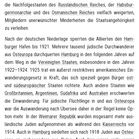
die Nach­fol­ge­staa­ten des
Russ­län­di­schen Rei­ches
, der
Habs­bur­
ger­mon­ar­chie
und des
Os­ma­ni­schen Rei­ches
viel­fach wei­ger­ten,
Mit­glie­dern un­er­wünsch­ter Min­der­hei­ten die Staats­an­ge­hö­rig­keit
zu ver­lei­hen.
Nach der deut­schen Nie­der­la­ge sperr­ten die Al­li­ier­ten den
Ham­
bur­ger
Hafen bis 1921. Meh­re­re tau­send jü­di­sche Durch­wan­de­rer
aus
Ost­eu­ro­pa
durch­quer­ten
Ham­burg
in den fol­gen­den Jah­ren auf
dem Weg in die
Ver­ei­nig­ten Staa­ten
, ins­be­son­de­re in den Jah­ren
1922–1924. 1925 trat ein äu­ßerst re­strik­ti­ves ame­ri­ka­ni­sches Ein­
wan­de­rungs­ge­setz in Kraft, das sich spe­zi­ell gegen Bür­ger
ost-
und
süd­eu­ro­päi­scher
Staa­ten rich­te­te. Auch an­de­re Staa­ten wie
Groß­bri­tan­ni­en
,
Ar­gen­ti­ni­en
,
Süd­afri­ka
und
Aus­tra­li­en
er­schwer­ten
die Ein­wan­de­rung. Für jü­di­sche Flücht­lin­ge in und aus
Ost­eu­ro­pa
war die Aus­wan­de­rung nach Über­see daher in der Regel keine Op­
ti­on mehr. In der
Wei­ma­rer Re­pu­blik
wur­den ins­ge­samt mehr aus­
län­di­sche Juden auf­ge­nom­men als wäh­rend des
Kai­ser­reichs
vor
1914. Auch in
Ham­burg
sie­del­ten sich nach 1918 Juden aus
Ost­eu­