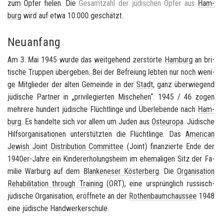
zum Opfer fie­len. Die
Ge­samt­zahl der jü­di­schen Opfer aus
Ham­
burg
wird auf etwa 10.000 ge­schätzt.
Neuanfang
Am 3. Mai 1945 wurde das weit­ge­hend zer­stör­te
Ham­burg
an bri­
ti­sche Trup­pen über­ge­ben. Bei der Be­frei­ung leb­ten nur noch we­ni­
ge Mit­glie­der der alten Ge­mein­de in der
Stadt
, ganz über­wie­gend
jü­di­sche Part­ner in
„pri­vi­le­gier­ten Misch­ehen“
. 1945 / 46 zogen
meh­re­re hun­dert jü­di­sche Flücht­lin­ge und Über­le­ben­de nach
Ham­
burg
. Es han­del­te sich vor allem um Juden aus
Ost­eu­ro­pa
. Jü­di­sche
Hilfs­or­ga­ni­sa­tio­nen un­ter­stütz­ten die Flücht­lin­ge. Das
Ame­ri­can
Je­wish Joint Dis­tri­bu­ti­on Com­mit­tee
(Joint) fi­nan­zier­te Ende der
1940er-​Jahre ein Kin­der­er­ho­lungs­heim im ehe­ma­li­gen Sitz der Fa­
mi­lie War­burg auf dem
Blan­ke­ne­ser Kös­ter­berg
. Die
Or­ga­ni­sa­ti­on
Re­ha­bi­li­ta­ti­on th­rough Trai­ning
(ORT), eine ur­sprüng­lich russisch-​
jüdische Or­ga­ni­sa­ti­on, er­öff­ne­te an der
Ro­then­baum­chaus­see
1948
eine jü­di­sche Hand­wer­ker­schu­le.