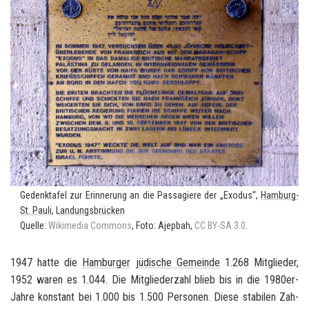
Ge­denk­ta­fel zur Er­in­ne­rung an die Pas­sa­gie­re der „Exo­dus“,
Hamburg-​
St. Pauli
,
Lan­dungs­brü­cken
Quel­le:
Wi­ki­me­dia Com­mons
, Foto: Ajep­bah,
CC BY-SA 3.0
.
1947 hatte die
Ham­bur­ger
jü­di­sche Ge­mein­de
1.268 Mit­glie­der,
1952 waren es 1.044. Die Mit­glie­der­zahl blieb bis in die 1980er-​
Jahre kon­stant bei 1.000 bis 1.500 Per­so­nen. Diese sta­bi­len Zah­