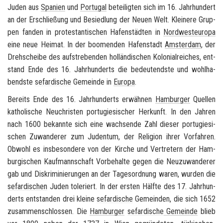
Juden aus
Spa­ni­en
und
Por­tu­gal
be­tei­lig­ten sich im 16. Jahr­hun­dert
an der Er­schlie­ßung und Be­sied­lung der Neuen Welt. Klei­ne­re Grup­
pen fan­den in pro­tes­tan­ti­schen Ha­fen­städ­ten in
Nord­west­eu­ro­pa
eine neue Hei­mat. In der boo­men­den Ha­fen­stadt
Ams­ter­dam
, der
Dreh­schei­be des auf­stre­ben­den hol­län­di­schen Ko­lo­ni­al­rei­ches, ent­
stand Ende des 16. Jahr­hun­derts die be­deu­tends­te und wohl­ha­
bends­te
se­far­di­sche
Ge­mein­de in
Eu­ro­pa
.
Be­reits Ende des 16. Jahr­hun­derts er­wäh­nen
Ham­bur­ger
Quel­len
ka­tho­li­sche Neu­chris­ten por­tu­gie­si­scher Her­kunft. In den Jah­ren
nach 1600 be­kann­te sich eine wach­sen­de Zahl die­ser por­tu­gie­si­
schen Zu­wan­de­rer zum Ju­den­tum, der Re­li­gi­on ihrer Vor­fah­ren.
Ob­wohl es ins­be­son­de­re von der Kir­che und Ver­tre­tern der Ham­
bur­gi­schen Kauf­mann­schaft Vor­be­hal­te gegen die Neu­zu­wan­de­rer
gab und Dis­kri­mi­nie­run­gen an der Ta­ges­ord­nung waren, wur­den die
se­far­di­schen
Juden to­le­riert. In der ers­ten Hälf­te des 17. Jahr­hun­
derts ent­stan­den drei klei­ne
se­far­di­sche
Ge­mein­den, die sich 1652
zu­sam­men­schlos­sen. Die
Ham­bur­ger
se­far­di­sche
Ge­mein­de
blieb