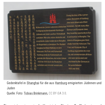
Ge­denk­ta­fel in
Shang­hai
für die aus
Ham­burg
emi­grier­ten Jü­din­nen und
Juden
Quel­le: Foto:
To­bi­as Brink­mann
,
CC BY-SA 3.0
.