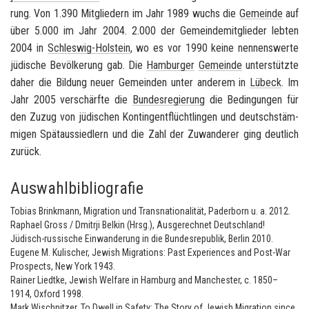
rung. Von 1.390 Mit­glie­dern im Jahr 1989 wuchs die
Ge­mein­de
auf
über 5.000 im Jahr 2004. 2.000 der Ge­mein­de­mit­glie­der leb­ten
2004 in
Schleswig-​Holstein
, wo es vor 1990 keine nen­nens­wer­te
jü­di­sche Be­völ­ke­rung gab. Die
Ham­bur­ger
Ge­mein­de
un­ter­stütz­te
daher die Bil­dung neuer Ge­mein­den unter an­de­rem in
Lü­beck
. Im
Jahr 2005 ver­schärf­te die
Bun­des­re­gie­rung
die Be­din­gun­gen für
den Zuzug von jü­di­schen Kon­tin­gent­flücht­lin­gen und deutsch­stäm­
mi­gen Spät­aus­sied­lern und die Zahl der Zu­wan­de­rer ging deut­lich
zu­rück.
Auswahlbibliografie
Tobias Brinkmann, Migration und Transnationalität, Paderborn u. a. 2012.
Raphael Gross / Dmitrji Belkin (Hrsg.), Ausgerechnet Deutschland!
Jüdisch-russische Einwanderung in die Bundesrepublik, Berlin 2010.
Eugene M. Kulischer, Jewish Migrations: Past Experiences and Post-War
Prospects, New York 1943.
Rainer Liedtke, Jewish Welfare in Hamburg and Manchester, c. 1850–
1914, Oxford 1998.
Mark Wischnitzer, To Dwell in Safety: The Story of Jewish Migration since