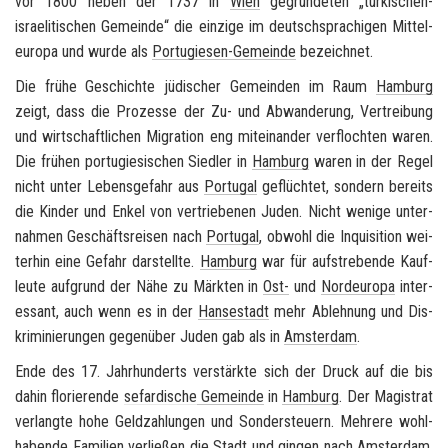
vor 1800 neben der 1737 in
Wien
ge­grün­de­ten „türkischen-​
israelitischen Ge­mein­de“ die ein­zi­ge im deutsch­spra­chi­gen Mit­tel­
eu­ro­pa und wurde als
Portugiesen-​Gemeinde
be­zeich­net.
Die frühe Ge­schich­te jü­di­scher Ge­mein­den im Raum
Ham­burg
zeigt, dass die Pro­zes­se der Zu- und Ab­wan­de­rung, Ver­trei­bung
und wirt­schaft­li­chen Mi­gra­ti­on eng mit­ein­an­der ver­floch­ten waren.
Die frü­hen por­tu­gie­si­schen Sied­ler in
Ham­burg
waren in der Regel
nicht unter Le­bens­ge­fahr aus
Por­tu­gal
ge­flüch­tet, son­dern be­reits
die Kin­der und Enkel von ver­trie­be­nen Juden. Nicht we­ni­ge un­ter­
nah­men Ge­schäfts­rei­sen nach
Por­tu­gal
, ob­wohl die In­qui­si­ti­on wei­
ter­hin eine Ge­fahr dar­stell­te.
Ham­burg
war für auf­stre­ben­de Kauf­
leu­te auf­grund der Nähe zu Märk­ten in
Ost-
und
Nord­eu­ro­pa
in­ter­
es­sant, auch wenn es in der
Han­se­stadt
mehr Ab­leh­nung und Dis­
kri­mi­nie­run­gen ge­gen­über Juden gab als in
Ams­ter­dam
.
Ende des 17. Jahr­hun­derts ver­stärk­te sich der Druck auf die bis
dahin flo­rie­ren­de
se­far­di­sche
Ge­mein­de
in
Ham­burg
. Der Ma­gis­trat
ver­lang­te hohe Geld­zah­lun­gen und Son­der­steu­ern. Meh­re­re wohl­
ha­ben­de Fa­mi­li­en ver­lie­ßen die
Stadt
und gin­gen nach
Ams­ter­dam
,