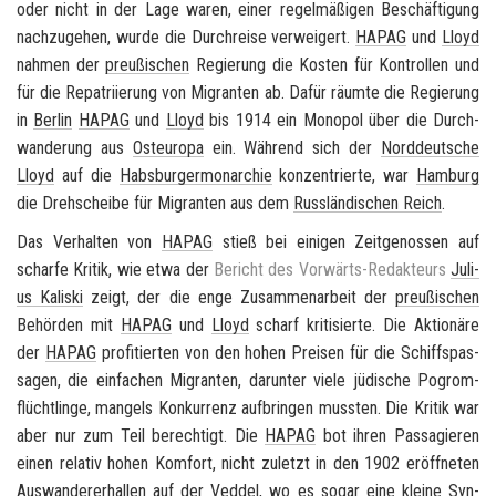
oder nicht in der Lage waren, einer re­gel­mä­ßi­gen Be­schäf­ti­gung
nach­zu­ge­hen, wurde die Durch­rei­se ver­wei­gert.
HAPAG
und
Lloyd
nah­men der
preu­ßi­schen
Re­gie­rung die Kos­ten für Kon­trol­len und
für die Re­pa­tri­ie­rung von Mi­gran­ten ab. Dafür räum­te die Re­gie­rung
in
Ber­lin
HAPAG
und
Lloyd
bis 1914 ein Mo­no­pol über die Durch­
wan­de­rung aus
Ost­eu­ro­pa
ein. Wäh­rend sich der
Nord­deut­sche
Lloyd
auf die
Habs­bur­ger­mon­ar­chie
kon­zen­trier­te, war
Ham­burg
die Dreh­schei­be für Mi­gran­ten aus dem
Russ­län­di­schen Reich
.
Das Ver­hal­ten von
HAPAG
stieß bei ei­ni­gen Zeit­ge­nos­sen auf
schar­fe Kri­tik, wie etwa der
Be­richt des Vorwärts-​Redakteurs
Ju­li­
us Ka­li­ski
zeigt, der die enge Zu­sam­men­ar­beit der
preu­ßi­schen
Be­hör­den mit
HAPAG
und
Lloyd
scharf kri­ti­sier­te. Die Ak­tio­nä­re
der
HAPAG
pro­fi­tier­ten von den hohen Prei­sen für die Schiffs­pas­
sa­gen, die ein­fa­chen Mi­gran­ten, dar­un­ter viele jü­di­sche Po­grom­
flücht­lin­ge, man­gels Kon­kur­renz auf­brin­gen muss­ten. Die Kri­tik war
aber nur zum Teil be­rech­tigt. Die
HAPAG
bot ihren Pas­sa­gie­ren
einen re­la­tiv hohen Kom­fort, nicht zu­letzt in den 1902 er­öff­ne­ten
Aus­wan­derer­hal­len auf der Ved­del, wo es sogar eine klei­ne Syn­