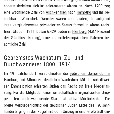
an­de­re sie­del­ten sich im to­le­ran­te­ren
Al­to­na
an. Nach 1700 zog
eine wach­sen­de Zahl von
Asch­ke­na­sen
nach
Ham­burg
und ins be­
nach­bar­te
Wands­bek
. Dar­un­ter waren auch Juden, die auf­grund
ihres ver­gleichs­wei­se pri­vi­le­gier­ten Sta­tus for­mell in
Al­to­na
re­gis­
triert blie­ben. 1811 leb­ten 6.429 Juden in
Ham­burg
(4,87 Pro­zent
der Stadt­be­völ­ke­rung), eine im mit­tel­eu­ro­päi­schen Rah­men be­
acht­li­che Zahl.
Gebremstes Wachstum: Zu- und
Durchwanderer 1800–1914
Im 19. Jahr­hun­dert ver­zeich­ne­ten die
jü­di­schen Ge­mein­den in
Ham­burg
und Al­to­na
ein deut­li­ches Wachs­tum. Mit der schritt­wei­
sen Eman­zi­pa­ti­on er­hiel­ten Juden das Recht auf freie Nie­der­las­
sung. Für die Mit­glie­der einer wirt­schaft­lich mar­gi­na­li­sier­ten Grup­
pe boten rasch wach­sen­de Städ­te at­trak­ti­ve Mög­lich­kei­ten. Die
brei­te Ver­bür­ger­li­chung der deut­schen Juden Mitte des 19. Jahr­
hun­derts ging in der Regel mit dem Umzug in eine Groß­stadt ein­