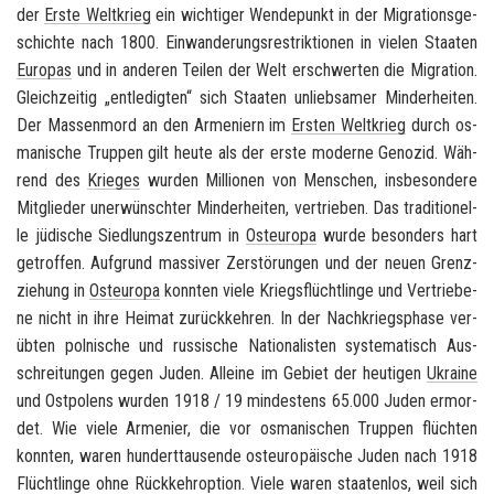
der
Erste Welt­krieg
ein wich­ti­ger Wen­de­punkt in der Mi­gra­ti­ons­ge­
schich­te nach 1800. Ein­wan­de­rungs­re­strik­tio­nen in vie­len Staa­ten
Eu­ro­pas
und in an­de­ren Tei­len der Welt er­schwer­ten die Mi­gra­ti­on.
Gleich­zei­tig „ent­le­dig­ten“ sich Staa­ten un­lieb­sa­mer Min­der­hei­ten.
Der Mas­sen­mord an den Ar­me­ni­ern im
Ers­ten Welt­krieg
durch os­
ma­ni­sche Trup­pen gilt heute als der erste mo­der­ne Ge­no­zid. Wäh­
rend des
Krie­ges
wur­den Mil­lio­nen von Men­schen, ins­be­son­de­re
Mit­glie­der un­er­wünsch­ter Min­der­hei­ten, ver­trie­ben. Das tra­di­tio­nel­
le jü­di­sche Sied­lungs­zen­trum in
Ost­eu­ro­pa
wurde be­son­ders hart
ge­trof­fen. Auf­grund mas­si­ver Zer­stö­run­gen und der neuen Grenz­
zie­hung in
Ost­eu­ro­pa
konn­ten viele Kriegs­flücht­lin­ge und Ver­trie­be­
ne nicht in ihre Hei­mat zu­rück­keh­ren. In der Nach­kriegs­pha­se ver­
üb­ten pol­ni­sche und rus­si­sche Na­tio­na­lis­ten sys­te­ma­tisch Aus­
schrei­tun­gen gegen Juden. Al­lei­ne im Ge­biet der heu­ti­gen
Ukrai­ne
und Ost­po­lens wur­den 1918 / 19 min­des­tens 65.000 Juden er­mor­
det. Wie viele Ar­me­ni­er, die vor os­ma­ni­schen Trup­pen flüch­ten
konn­ten, waren hun­dert­tau­sen­de ost­eu­ro­päi­sche Juden nach 1918
Flücht­lin­ge ohne Rück­kehr­op­ti­on. Viele waren staa­ten­los, weil sich