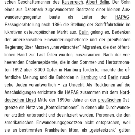
schen Ge­schäfts­män­ner des
Kai­ser­reich
,
Al­bert Bal­lin
. Der Sohn
eines aus
Dä­ne­mark
zu­ge­wan­der­ten Be­sit­zers einer klei­nen Aus­
wan­de­rungs­agen­tur baute als Lei­ter der
HAPAG
-​
Passagierabteilung nach 1886 die Stel­lung der Schiff­fahrts­li­nie im
lu­kra­ti­ven ost­eu­ro­päi­schen Markt aus.
Bal­lin
ge­lang es, Be­den­ken
der ame­ri­ka­ni­schen Ein­wan­de­rungs­be­hör­de und der preu­ßi­schen
Re­gie­rung über Mas­sen „un­er­wünsch­ter“ Mi­gran­ten, die der öf­fent­
li­chen Hand zur Last fal­len wür­den, aus­zu­räu­men. Nach der ver­
hee­ren­den Cho­le­ra­epi­de­mie, die in den Sommer-​ und Herbst­mo­na­
ten 1892 über 8.000 Opfer in
Ham­burg
for­der­te, mach­te die öf­
fent­li­che Mei­nung und die Be­hör­den in
Ham­burg
und
Ber­lin
rus­si­
sche Juden ver­ant­wort­lich – zu Un­recht. Als Re­ak­tio­nen auf die
An­schul­di­gun­gen er­rich­te­te die
HAPAG
zu­sam­men mit dem
Nord­
deut­schen Lloyd
Mitte der 1890er-​Jahre an der
preu­ßi­schen
Ost­
gren­ze ein Netz von „Kon­troll­sta­tio­nen“, in denen alle Durch­wan­de­
rer ärzt­lich un­ter­sucht und des­in­fi­ziert wur­den. Per­so­nen, die den
ame­ri­ka­ni­schen Ein­wan­de­rungs­ge­set­zen nicht ent­spra­chen, weil
sie an be­stimm­ten Krank­hei­ten lit­ten, als „geis­tes­krank“ gal­ten