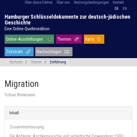
Über diese Edition
Über uns
Nutzungsbedingungen
Kontakt
DE
EN
Hamburger Schlüsseldokumente zur deutsch-jüdischen
Geschichte
Eine Online-Quellenedition
Online-Ausstellungen
Themen
Karte
Zeitstrahl
Nachschlagen
Startseite
/
Themen
/
Einführung
Migration
Tobias Brinkmann
Inhalt
Zusammenfassung
Die Anfänge: Aschkenasische und sefardische Einwanderer 1500–