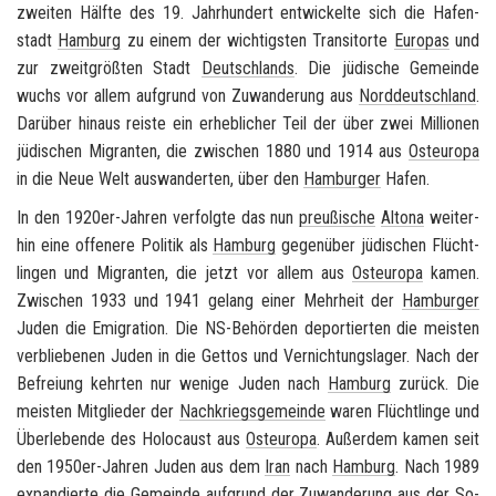
zwei­ten Hälf­te des 19. Jahr­hun­dert ent­wi­ckel­te sich die Ha­fen­
stadt
Ham­burg
zu einem der wich­tigs­ten Tran­si­tor­te
Eu­ro­pas
und
zur zweit­größ­ten Stadt
Deutsch­lands
. Die jü­di­sche Ge­mein­de
wuchs vor allem auf­grund von Zu­wan­de­rung aus
Nord­deutsch­land
.
Dar­über hin­aus reis­te ein er­heb­li­cher Teil der über zwei Mil­lio­nen
jü­di­schen Mi­gran­ten, die zwi­schen 1880 und 1914 aus
Ost­eu­ro­pa
in die Neue Welt aus­wan­der­ten, über den
Ham­bur­ger
Hafen.
In den 1920er-​Jahren ver­folg­te das nun
preu­ßi­sche
Al­to­na
wei­ter­
hin eine of­fe­ne­re Po­li­tik als
Ham­burg
ge­gen­über jü­di­schen Flücht­
lin­gen und Mi­gran­ten, die jetzt vor allem aus
Ost­eu­ro­pa
kamen.
Zwi­schen 1933 und 1941 ge­lang einer Mehr­heit der
Ham­bur­ger
Juden die Emi­gra­ti­on. Die NS-​Behörden de­por­tier­ten die meis­ten
ver­blie­be­nen Juden in die Get­tos und Ver­nich­tungs­la­ger. Nach der
Be­frei­ung kehr­ten nur we­ni­ge Juden nach
Ham­burg
zu­rück. Die
meis­ten Mit­glie­der der
Nach­kriegs­ge­mein­de
waren Flücht­lin­ge und
Über­le­ben­de des Ho­lo­caust aus
Ost­eu­ro­pa
. Au­ßer­dem kamen seit
den 1950er-​Jahren Juden aus dem
Iran
nach
Ham­burg
. Nach 1989
ex­pan­dier­te die
Ge­mein­de
auf­grund der Zu­wan­de­rung aus der
So­