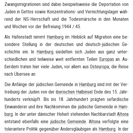
Zwangs­mi­gra­tio­nen sind dabei bei­spiels­wei­se die De­por­ta­ti­on von
Juden in Get­tos sowie Konzentrations-​ und Ver­nich­tungs­la­ger wäh­
rend der NS-​Herrschaft und die To­des­mär­sche in den Mo­na­ten
und Wo­chen vor der Be­frei­ung 1944 / 45.
Als Ha­fen­stadt nimmt
Ham­burg
im Hin­blick auf Mi­gra­ti­on eine be­
son­de­re Stel­lung in der deut­schen und deutsch-​jüdischen Ge­
schich­te ein. In
Ham­burg
sie­del­ten sich Juden aus ganz un­ter­
schied­li­chen und teil­wei­se weit ent­fern­ten Tei­len
Eu­ro­pas
an. Au­
ßer­dem tra­ten hier viele Juden, vor allem aus
Ost­eu­ro­pa
, die Reise
nach Über­see an.
Die An­fän­ge der jü­di­schen Ge­mein­de in
Ham­burg
sind mit der Ver­
trei­bung der Juden von der
ibe­ri­schen Halb­in­sel
Ende des 15. Jahr­
hun­derts ver­knüpft. Bis ins 18. Jahr­hun­dert präg­ten
se­far­di­sche
Ein­wan­de­rer und ihre Nach­kom­men die jü­di­sche Ge­mein­de in
Ham­
burg
. In der unter dä­ni­scher Ho­heit ste­hen­den Nach­bar­stadt
Al­to­na
ent­stand eben­falls eine
jü­di­sche Ge­mein­de
.
Al­to­na
ver­folg­te eine
to­le­ran­te­re Po­li­tik ge­gen­über An­ders­gläu­bi­gen als
Ham­burg
. In der