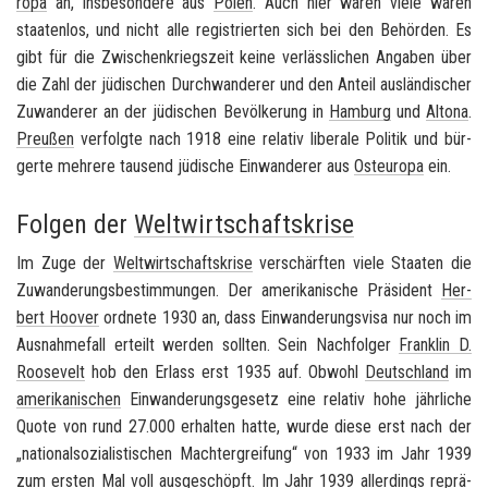
ro­pa
an, ins­be­son­de­re aus
Polen
. Auch hier waren viele waren
staa­ten­los, und nicht alle re­gis­trier­ten sich bei den Be­hör­den. Es
gibt für die Zwi­schen­kriegs­zeit keine ver­läss­li­chen An­ga­ben über
die Zahl der jü­di­schen Durch­wan­de­rer und den An­teil aus­län­di­scher
Zu­wan­de­rer an der jü­di­schen Be­völ­ke­rung in
Ham­burg
und
Al­to­na
.
Preu­ßen
ver­folg­te nach 1918 eine re­la­tiv li­be­ra­le Po­li­tik und bür­
ger­te meh­re­re tau­send jü­di­sche Ein­wan­de­rer aus
Ost­eu­ro­pa
ein.
Folgen der
Weltwirtschaftskrise
Im Zuge der
Welt­wirt­schafts­kri­se
ver­schärf­ten viele Staa­ten die
Zu­wan­de­rungs­be­stim­mun­gen. Der ame­ri­ka­ni­sche Prä­si­dent
Her­
bert Hoo­ver
ord­ne­te 1930 an, dass Ein­wan­de­rungs­vi­sa nur noch im
Aus­nah­me­fall er­teilt wer­den soll­ten. Sein Nach­fol­ger
Fran­k­lin D.
Roo­se­velt
hob den Er­lass erst 1935 auf. Ob­wohl
Deutsch­land
im
ame­ri­ka­ni­schen
Ein­wan­de­rungs­ge­setz eine re­la­tiv hohe jähr­li­che
Quote von rund 27.000 er­hal­ten hatte, wurde diese erst nach der
„na­tio­nal­so­zia­lis­ti­schen Macht­er­grei­fung“ von 1933 im Jahr 1939
zum ers­ten Mal voll aus­ge­schöpft. Im Jahr 1939 al­ler­dings re­prä­