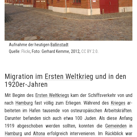
Auf­nah­me der heu­ti­gen
Ball­in­stadt
Quel­le:
Flickr
, Foto: Ger­hard Kemme, 2012,
CC BY 2.0
.
Migration im
Ersten Weltkrieg
und in den
1920er-Jahren
Mit Be­ginn des
Ers­ten Welt­kriegs
kam der Schiffs­ver­kehr von und
nach
Ham­burg
fast völ­lig zum Er­lie­gen. Wäh­rend des
Krie­ges
ar­
bei­te­ten im Hafen tau­sen­de von ost­eu­ro­päi­schen Ar­beits­kräf­ten.
Dar­un­ter be­fan­den sich auch etwa 100 Juden. Als diese An­fang
1919 ab­ge­scho­ben wer­den soll­ten, konn­ten die
Ge­mein­den
in
Ham­burg
und
Al­to­na
er­folg­reich in­ter­ve­nie­ren. Im Rück­blick war