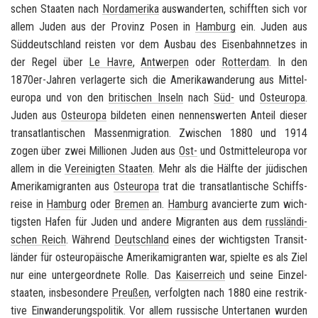
schen Staa­ten nach
Nord­ame­ri­ka
aus­wan­der­ten, schiff­ten sich vor
allem Juden aus der Pro­vinz
Posen
in
Ham­burg
ein. Juden aus
Süd­deutsch­land reis­ten vor dem Aus­bau des Ei­sen­bahn­net­zes in
der Regel über
Le Havre
,
Ant­wer­pen
oder
Rot­ter­dam
. In den
1870er-​Jahren ver­la­ger­te sich die Ame­ri­ka­wan­de­rung aus Mit­tel­
eu­ro­pa und von den
bri­ti­schen In­seln
nach
Süd-
und
Ost­eu­ro­pa
.
Juden aus
Ost­eu­ro­pa
bil­de­ten einen nen­nens­wer­ten An­teil die­ser
trans­at­lan­ti­schen Mas­sen­mi­gra­ti­on. Zwi­schen 1880 und 1914
zogen über zwei Mil­lio­nen Juden aus
Ost-
und Ost­mit­tel­eu­ro­pa vor
allem in die
Ver­ei­nig­ten Staa­ten
. Mehr als die Hälf­te der jü­di­schen
Ame­ri­ka­mi­gran­ten aus
Ost­eu­ro­pa
trat die trans­at­lan­ti­sche Schiffs­
rei­se in
Ham­burg
oder
Bre­men
an.
Ham­burg
avan­cier­te zum wich­
tigs­ten Hafen für Juden und an­de­re Mi­gran­ten aus dem
russ­län­di­
schen Reich
. Wäh­rend
Deutsch­land
eines der wich­tigs­ten Tran­sit­
län­der für ost­eu­ro­päi­sche Ame­ri­ka­mi­gran­ten war, spiel­te es als Ziel
nur eine un­ter­ge­ord­ne­te Rolle. Das
Kai­ser­reich
und seine Ein­zel­
staa­ten, ins­be­son­de­re
Preu­ßen
, ver­folg­ten nach 1880 eine re­strik­
ti­ve Ein­wan­de­rungs­po­li­tik. Vor allem rus­si­sche Un­ter­ta­nen wur­den