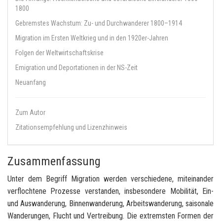
1800
Gebremstes Wachstum: Zu- und Durchwanderer 1800–1914
Migration im Ersten Weltkrieg und in den 1920er-Jahren
Folgen der Weltwirtschaftskrise
Emigration und Deportationen in der NS-Zeit
Neuanfang
Zum Autor
Zitationsempfehlung und Lizenzhinweis
Zusammenfassung
Unter dem Be­griff Mi­gra­ti­on wer­den ver­schie­de­ne, mit­ein­an­der
ver­floch­te­ne Pro­zes­se ver­stan­den, ins­be­son­de­re Mo­bi­li­tät, Ein-
und Aus­wan­de­rung, Bin­nen­wan­de­rung, Ar­beits­wan­de­rung, sai­so­na­le
Wan­de­run­gen, Flucht und Ver­trei­bung. Die ex­trems­ten For­men der