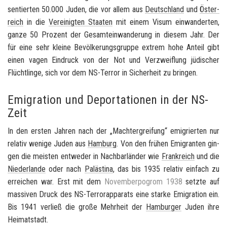
sen­tier­ten 50.000 Juden, die vor allem aus
Deutsch­land
und
Ös­ter­
reich
in die
Ver­ei­nig­ten Staa­ten
mit einem Visum ein­wan­der­ten,
ganze 50 Pro­zent der Ge­samt­ein­wan­de­rung in die­sem Jahr. Der
für eine sehr klei­ne Be­völ­ke­rungs­grup­pe ex­trem hohe An­teil gibt
einen vagen Ein­druck von der Not und Ver­zweif­lung jü­di­scher
Flücht­lin­ge, sich vor dem NS-​Terror in Si­cher­heit zu brin­gen.
Emigration und Deportationen in der NS-
Zeit
In den ers­ten Jah­ren nach der „Macht­er­grei­fung“ emi­grier­ten nur
re­la­tiv we­ni­ge Juden aus
Ham­burg
. Von den frü­hen Emi­gran­ten gin­
gen die meis­ten ent­we­der in Nach­bar­län­der wie
Frank­reich
und die
Nie­der­lan­de
oder nach
Pa­läs­ti­na
, das bis 1935 re­la­tiv ein­fach zu
er­rei­chen war. Erst mit dem
No­vem­ber­po­grom 1938
setz­te auf
mas­si­ven Druck des NS-​Terrorapparats eine star­ke Emi­gra­ti­on ein.
Bis 1941 ver­ließ die große Mehr­heit der
Ham­bur­ger
Juden ihre
Hei­mat­stadt.