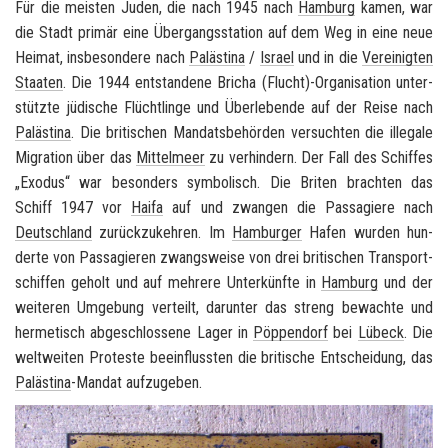
Für die meis­ten Juden, die nach 1945 nach
Ham­burg
kamen, war
die Stadt pri­mär eine Über­gangs­sta­ti­on auf dem Weg in eine neue
Hei­mat, ins­be­son­de­re nach
Pa­läs­ti­na
/
Is­ra­el
und in die
Ver­ei­nig­ten
Staa­ten
. Die 1944 ent­stan­de­ne
Bricha
(Flucht)-​Organisation un­ter­
stütz­te jü­di­sche Flücht­lin­ge und Über­le­ben­de auf der Reise nach
Pa­läs­ti­na
. Die bri­ti­schen Man­dats­be­hör­den ver­such­ten die il­le­ga­le
Mi­gra­ti­on über das
Mit­tel­meer
zu ver­hin­dern. Der Fall des Schif­fes
„Exo­dus“ war be­son­ders sym­bo­lisch. Die Bri­ten brach­ten das
Schiff 1947 vor
Haifa
auf und zwan­gen die Pas­sa­gie­re nach
Deutsch­land
zu­rück­zu­keh­ren. Im
Ham­bur­ger
Hafen wur­den hun­
der­te von Pas­sa­gie­ren zwangs­wei­se von drei bri­ti­schen Trans­port­
schif­fen ge­holt und auf meh­re­re Un­ter­künf­te in
Ham­burg
und der
wei­te­ren Um­ge­bung ver­teilt, dar­un­ter das streng be­wach­te und
her­me­tisch ab­ge­schlos­se­ne Lager in
Pöp­pen­dorf
bei
Lü­beck
. Die
welt­wei­ten Pro­tes­te be­ein­fluss­ten die bri­ti­sche Ent­schei­dung, das
Pa­läs­ti­na
-​Mandat auf­zu­ge­ben.