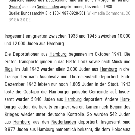
(Essex)
aus den
Nie­der­lan­den
an­ge­kom­men, De­zem­ber 1938
Quel­le:
Bun­des­ar­chiv
, Bild 183-1987-0928-501,
Wi­ki­me­dia Com­mons
,
CC
BY-SA 3.0 DE
.
Ins­ge­samt emi­grier­ten zwi­schen 1933 und 1945 zwi­schen 10.000
und 12.000 Juden aus
Ham­burg
.
Die De­por­ta­tio­nen aus
Ham­burg
be­gan­nen im Ok­to­ber 1941. Die
ers­ten Trans­por­te gin­gen in das Getto
Lodz
sowie nach
Minsk
und
Riga
. Im Juli 1942 wur­den al­lein 2.000 Juden aus
Ham­burg
in drei
Trans­por­ten nach
Ausch­witz
und
The­re­si­en­stadt
de­por­tiert. Ende
De­zem­ber 1942 leb­ten nur noch 1.805 Juden in der Stadt. 1943
löste die
Ge­sta­po
die
Ham­bur­ger
jü­di­sche Ge­mein­de
auf. Ins­ge­
samt wur­den 5.848 Juden aus
Ham­burg
de­por­tiert. An­de­re
Ham­
bur­ger
Juden, die be­reits emi­griert waren, kamen nach Be­ginn des
Krie­ges
wie­der unter deut­sche Kon­trol­le. So wur­den 542 Juden
aus
Ham­burg
aus den
Nie­der­lan­den
de­por­tiert. Ins­ge­samt sind
8.877 Juden aus
Ham­burg
na­ment­lich be­kannt, die dem Ho­lo­caust