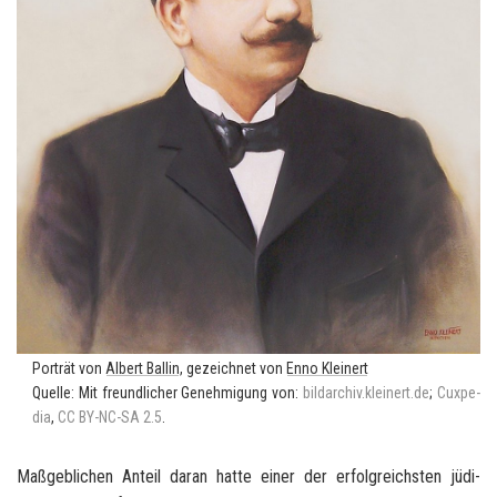
Por­trät von
Al­bert Bal­lin
, ge­zeich­net von
Enno Klei­nert
Quel­le: Mit freund­li­cher Ge­neh­mi­gung von:
bild­ar­chiv.klei­nert.de
;
Cux­pe­
dia
,
CC BY-​NC-SA 2.5
.
Maß­geb­li­chen An­teil daran hatte einer der er­folg­reichs­ten jü­di­