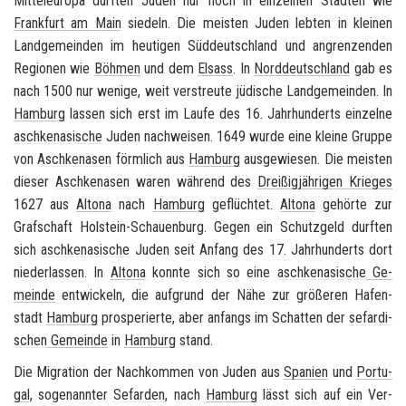
Mit­tel­eu­ro­pa durf­ten Juden nur noch in ein­zel­nen Städ­ten wie
Frank­furt am Main
sie­deln. Die meis­ten Juden leb­ten in klei­nen
Land­ge­mein­den im heu­ti­gen Süd­deutsch­land und an­gren­zen­den
Re­gio­nen wie
Böh­men
und dem
El­sass
. In
Nord­deutsch­land
gab es
nach 1500 nur we­ni­ge, weit ver­streu­te jü­di­sche Land­ge­mein­den. In
Ham­burg
las­sen sich erst im Laufe des 16. Jahr­hun­derts ein­zel­ne
asch­ke­na­si­sche
Juden nach­wei­sen. 1649 wurde eine klei­ne Grup­pe
von
Asch­ke­na­sen
förm­lich aus
Ham­burg
aus­ge­wie­sen. Die meis­ten
die­ser
Asch­ke­na­sen
waren wäh­rend des
Drei­ßig­jäh­ri­gen Krie­ges
1627 aus
Al­to­na
nach
Ham­burg
ge­flüch­tet.
Al­to­na
ge­hör­te zur
Graf­schaft
Holstein-​Schauenburg
. Gegen ein Schutz­geld durf­ten
sich
asch­ke­na­si­sche
Juden seit An­fang des 17. Jahr­hun­derts dort
nie­der­las­sen. In
Al­to­na
konn­te sich so eine
asch­ke­na­si­sche
Ge­
mein­de
ent­wi­ckeln, die auf­grund der Nähe zur grö­ße­ren Ha­fen­
stadt
Ham­burg
pro­spe­rier­te, aber an­fangs im Schat­ten der
se­far­di­
schen
Ge­mein­de
in
Ham­burg
stand.
Die Mi­gra­ti­on der Nach­kom­men von Juden aus
Spa­ni­en
und
Por­tu­
gal
, so­ge­nann­ter
Se­far­den
, nach
Ham­burg
lässt sich auf ein Ver­