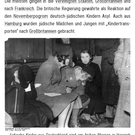
Die meis­ten gin­gen in die
Ver­ei­nig­ten Staa­ten
,
Groß­bri­tan­ni­en
und
nach
Frank­reich
. Die bri­ti­sche Re­gie­rung ge­währ­te als Re­ak­ti­on auf
den
No­vem­ber­po­grom
deutsch-​jüdischen Kin­dern Asyl. Auch aus
Ham­burg
wur­den jü­di­sche Mäd­chen und Jun­gen mit „Kin­der­trans­
por­ten“ nach
Groß­bri­tan­ni­en
ge­bracht.
Jü­di­sche Kin­der aus
Deutsch­land
sind am frü­hen Mor­gen in
Har­wich