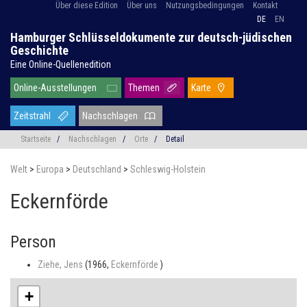
Über diese Edition
Über uns
Nutzungsbedingungen
Kontakt
DE
EN
Hamburger Schlüsseldokumente zur deutsch-jüdischen
Geschichte
Eine Online-Quellenedition
Online-Ausstellungen
Themen
Karte
Zeitstrahl
Nachschlagen
Startseite
/
Nachschlagen
/
Orte
/
Detail
Welt
>
Europa
>
Deutschland
>
Schleswig-Holstein
Eckernförde
Person
Ziehe, Jens
(1966,
Eckernförde
)
+