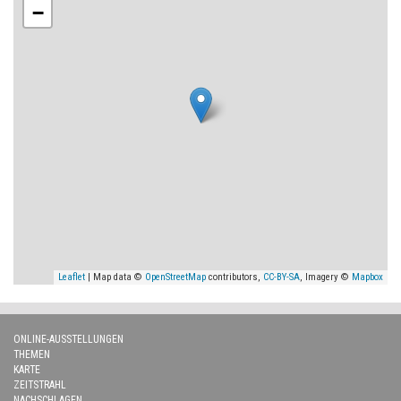
−
Leaflet
| Map data ©
OpenStreetMap
contributors,
CC-BY-SA
, Imagery ©
Mapbox
ONLINE-AUSSTELLUNGEN
THEMEN
KARTE
ZEITSTRAHL
NACHSCHLAGEN