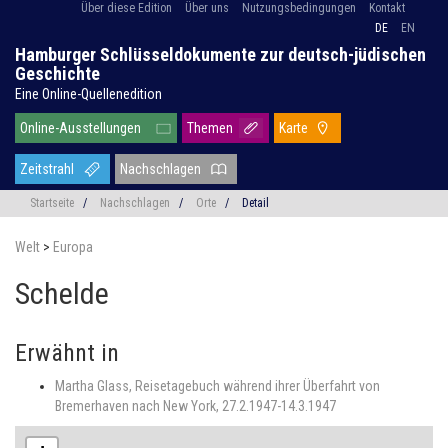
Über diese Edition
Über uns
Nutzungsbedingungen
Kontakt
DE
EN
Hamburger Schlüsseldokumente zur deutsch-jüdischen
Geschichte
Eine Online-Quellenedition
Online-Ausstellungen
Themen
Karte
Zeitstrahl
Nachschlagen
Startseite
/
Nachschlagen
/
Orte
/
Detail
Welt
>
Europa
Schelde
Erwähnt in
Martha Glass, Reisetagebuch während ihrer Überfahrt von
Bremerhaven nach New York, 27.2.1947-14.3.1947