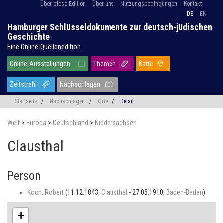
Über diese Edition
Über uns
Nutzungsbedingungen
Kontakt
DE
EN
Hamburger Schlüsseldokumente zur deutsch-jüdischen
Geschichte
Eine Online-Quellenedition
Online-Ausstellungen
Themen
Karte
Zeitstrahl
Nachschlagen
Startseite
/
Nachschlagen
/
Orte
/
Detail
Welt
>
Europa
>
Deutschland
>
Niedersachsen
Clausthal
Person
Koch, Robert
(11.12.1843,
Clausthal
- 27.05.1910,
Baden-Baden
)
+