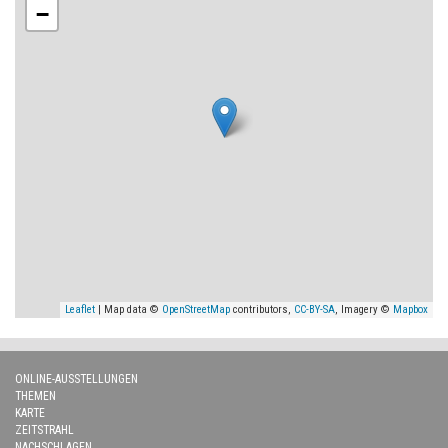
−
Leaflet
| Map data ©
OpenStreetMap
contributors,
CC-BY-SA
, Imagery ©
Mapbox
ONLINE-AUSSTELLUNGEN
THEMEN
KARTE
ZEITSTRAHL
NACHSCHLAGEN