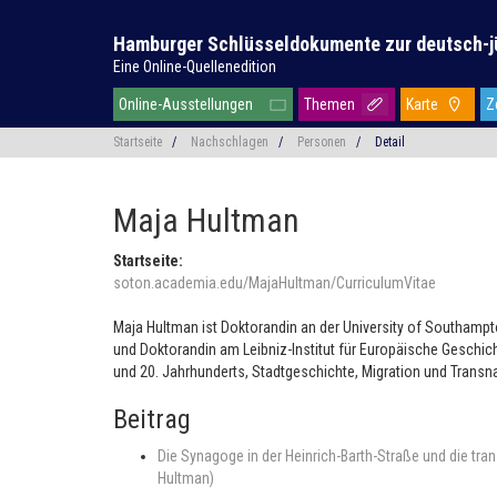
Hamburger Schlüsseldokumente zur deutsch-j
Eine Online-Quellenedition
Online-Ausstellungen
Themen
Karte
Z
Startseite
/
Nachschlagen
/
Personen
/
Detail
Maja Hultman
Startseite:
soton.academia.edu/MajaHultman/CurriculumVitae
Maja Hultman ist Doktorandin an der University of Southampton
und Doktorandin am Leibniz-Institut für Europäische Geschic
und 20. Jahrhunderts, Stadtgeschichte, Migration und Transna
Beitrag
Die Synagoge in der Heinrich-Barth-Straße und die t
Hultman)