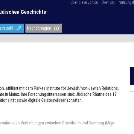
Über diese Edition
Über uns
Nutzungs
üdischen Geschichte
eitstrahl
Nachschlagen
, affiliiert mit dem Parkes Institute for Jewish/non-Jewish Relations,
hte in Mainz. Ihre Forschungsinteressen sind: Jüdische Räume des 19.
tionalität sowie digitale Geisteswissenschaften.
ransnationalen Verbindungen zwischen Stockholm und Hamburg (Maja