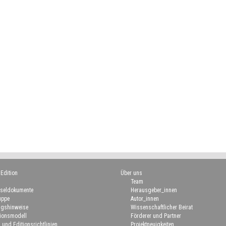
 Edition
Über uns
Team
seldokumente
Herausgeber_innen
uppe
Autor_innen
gshinweise
Wissenschaftlicher Beirat
ionsmodell
Förderer und Partner
 und Editionsrichtlinien
Projektneuigkeiten