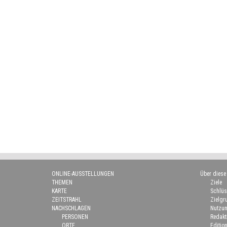
ONLINE-AUSSTELLUNGEN
Über diese
THEMEN
Ziele
KARTE
Schlüs
ZEITSTRAHL
Zielgr
NACHSCHLAGEN
Nutzun
PERSONEN
Redakt
ORTE
Edition