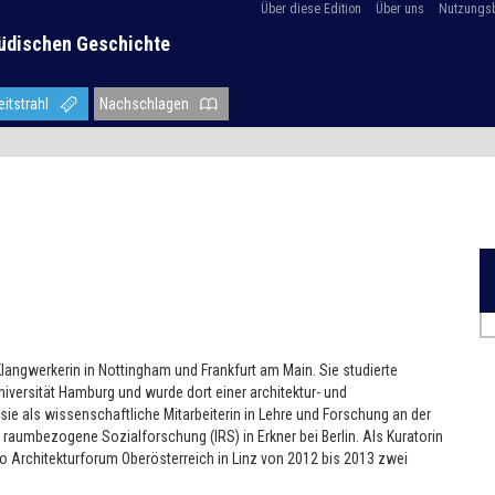
Über diese Edition
Über uns
Nutzungs
üdischen Geschichte
eitstrahl
Nachschlagen
nd Klangwerkerin in Nottingham und Frankfurt am Main. Sie studierte
niversität Hamburg und wurde dort einer architektur- und
 sie als wissenschaftliche Mitarbeiterin in Lehre und Forschung an der
ür raumbezogene Sozialforschung (IRS) in Erkner bei Berlin. Als Kuratorin
o Architekturforum Oberösterreich in Linz von 2012 bis 2013 zwei