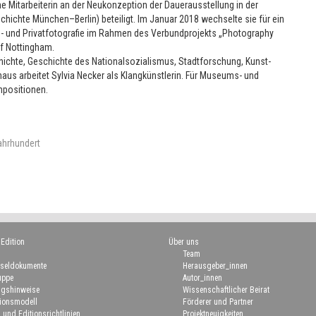
e Mitarbeiterin an der Neukonzeption der Dauerausstellung in der
chichte München–Berlin) beteiligt. Im Januar 2018 wechselte sie für ein
gs- und Privatfotografie im Rahmen des Verbundprojekts „Photography
 of Nottingham.
hichte, Geschichte des Nationalsozialismus, Stadtforschung, Kunst-
aus arbeitet Sylvia Necker als Klangkünstlerin. Für Museums- und
mpositionen.
Jahrhundert
 Edition
Über uns
Team
seldokumente
Herausgeber_innen
uppe
Autor_innen
gshinweise
Wissenschaftlicher Beirat
ionsmodell
Förderer und Partner
 und Editionsrichtlinien
Projektneuigkeiten