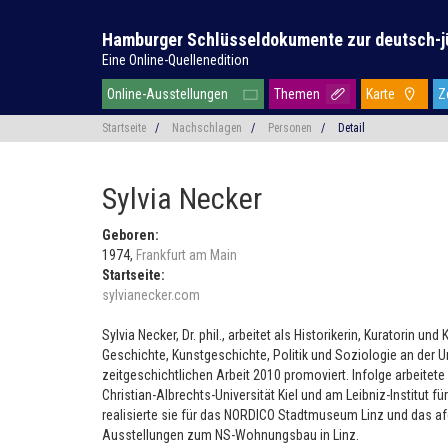
Hamburger Schlüsseldokumente zur deutsch-j
Eine Online-Quellenedition
Online-Ausstellungen
Themen
Karte
Z
Startseite
/
Nachschlagen
/
Personen
/
Detail
Sylvia Necker
Geboren:
1974,
Frankfurt am Main
Startseite:
sylvianecker.com
Sylvia Necker, Dr. phil., arbeitet als Historikerin, Kuratorin u
Geschichte, Kunstgeschichte, Politik und Soziologie an der U
zeitgeschichtlichen Arbeit 2010 promoviert. Infolge arbeitete
Christian-Albrechts-Universität Kiel und am Leibniz-Institut f
realisierte sie für das NORDICO Stadtmuseum Linz und das af
Ausstellungen zum NS-Wohnungsbau in Linz.