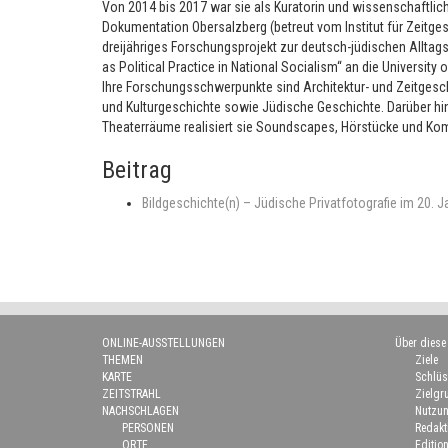
Von 2014 bis 2017 war sie als Kuratorin und wissenschaftlich
Dokumentation Obersalzberg (betreut vom Institut für Zeitges
dreijähriges Forschungsprojekt zur deutsch-jüdischen Allta
as Political Practice in National Socialism“ an die University
Ihre Forschungsschwerpunkte sind Architektur- und Zeitgesc
und Kulturgeschichte sowie Jüdische Geschichte. Darüber hin
Theaterräume realisiert sie Soundscapes, Hörstücke und Ko
Beitrag
Bildgeschichte(n) – Jüdische Privatfotografie im 20. 
ONLINE-AUSSTELLUNGEN
Über diese
THEMEN
Ziele
KARTE
Schlüs
ZEITSTRAHL
Zielgr
NACHSCHLAGEN
Nutzun
PERSONEN
Redakt
ORTE
Edition