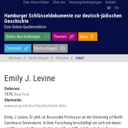
Über diese Edition
Über uns
Nutzungsbedingungen
Kontakt
DE
EN
Hamburger Schlüsseldokumente zur deutsch-jüdischen
Geschichte
Eine Online-Quellenedition
Online-Ausstellungen
Themen
Karte
Zeitstrahl
Nachschlagen
Startseite
/
Nachschlagen
/
Personen
/
Detail
Emily J. Levine
Geboren:
1979,
New York
Startseite:
www.uncg.edu/his/faculty/levine.html
Emily J. Levine, Dr. phil, ist Associate Professor an der University of North
Carolina in Greensboro. In ihrer Forschung beschäftigt sie sich mit Ideen-