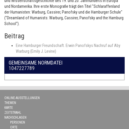
und Wissenschaftsgeschichte des 19. und 20. Jahrhunderts in Europa
und Nordamerika. Ihre erste Monografie trägt den Titel "Schlaraffenland
der Humanisten: Warburg, Cassirer, Panofsky und die Hamburger Schule"
("Dreamland of Humanists: Warburg, Cassirer, Panofsky and the Hamburg
School").
Beitrag
Eine Hamburger Freundschaft. Erwin Panofskys Nachruf auf Aby
Warburg (Emily J. Levine)
GEMEINSAME NORMDATEI
1047227789
ONLINE-AUSSTELLUNGEN
THEMEN
KARTE
ZEITSTRAHL
NACHSCHLAGEN
PERSONEN
ORTE