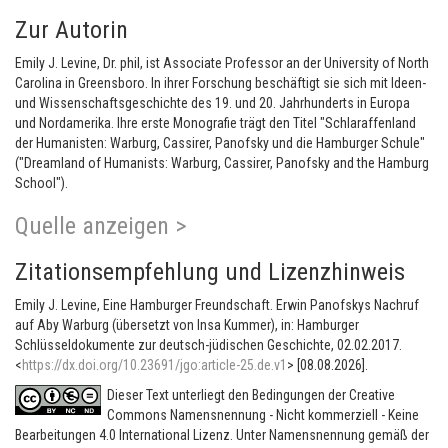
Zur Autorin
Emily J. Levine, Dr. phil, ist Associate Professor an der University of North
Carolina in Greensboro. In ihrer Forschung beschäftigt sie sich mit Ideen-
und Wissenschaftsgeschichte des 19. und 20. Jahrhunderts in Europa
und Nordamerika. Ihre erste Monografie trägt den Titel "Schlaraffenland
der Humanisten: Warburg, Cassirer, Panofsky und die Hamburger Schule"
("Dreamland of Humanists: Warburg, Cassirer, Panofsky and the Hamburg
School").
Quelle anzeigen >
Zitationsempfehlung und Lizenzhinweis
Emily J. Levine, Eine Hamburger Freundschaft. Erwin Panofskys Nachruf
auf Aby Warburg (übersetzt von Insa Kummer), in: Hamburger
Schlüsseldokumente zur deutsch-jüdischen Geschichte, 02.02.2017.
<
https://dx.doi.org/10.23691/jgo:article-25.de.v1
> [08.08.2026].
Dieser Text unterliegt den Bedingungen der Creative
Commons Namensnennung - Nicht kommerziell - Keine
Bearbeitungen 4.0 International Lizenz. Unter Namensnennung gemäß der