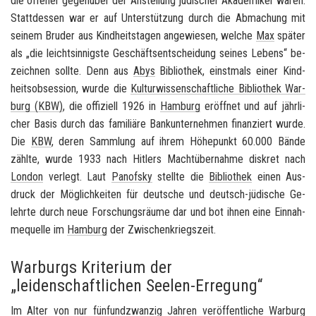
die of­fe­ner ge­gen­über der An­stel­lung jü­di­scher Aka­de­mi­ker waren.
Statt­des­sen war er auf Un­ter­stüt­zung durch die Ab­ma­chung mit
sei­nem Bru­der aus Kind­heits­ta­gen an­ge­wie­sen, wel­che
Max
spä­ter
als „die leicht­sin­nigs­te Ge­schäfts­ent­schei­dung sei­nes Le­bens“ be­
zeich­nen soll­te. Denn aus
Abys
Bi­blio­thek, einst­mals einer Kind­
heits­ob­ses­si­on, wurde die
Kul­tur­wis­sen­schaft­li­che Bi­blio­thek War­
burg (KBW)
, die of­fi­zi­ell 1926 in
Ham­burg
er­öff­net und auf jähr­li­
cher Basis durch das fa­mi­liä­re Bank­un­ter­neh­men fi­nan­ziert wurde.
Die
KBW
, deren Samm­lung auf ihrem Hö­he­punkt 60.000 Bände
zähl­te, wurde 1933 nach Hit­lers Macht­über­nah­me dis­kret nach
Lon­don
ver­legt. Laut
Pan­of­sky
stell­te die
Bi­blio­thek
einen Aus­
druck der Mög­lich­kei­ten für deut­sche und deutsch-​jüdische Ge­
lehr­te durch neue For­schungs­räu­me dar und bot ihnen eine Ein­nah­
me­quel­le im
Ham­burg
der Zwi­schen­kriegs­zeit.
Warburgs Kriterium der
„leidenschaftlichen Seelen-Erregung“
Im Alter von nur fünf­und­zwan­zig Jah­ren ver­öf­fent­li­che
War­burg