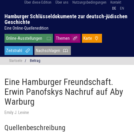
Über diese Edition
Über uns
Nutzungsbedingungen
Kontakt
DE
EN
Hamburger Schlüsseldokumente zur deutsch-jüdischen
Geschichte
Eine Online-Quellenedition
Online-Ausstellungen
Themen
Karte
Zeitstrahl
Nachschlagen
Startseite
/
Beitrag
Eine Hamburger Freundschaft.
Erwin Panofskys Nachruf auf Aby
Warburg
Emily J. Levine
Quellenbeschreibung