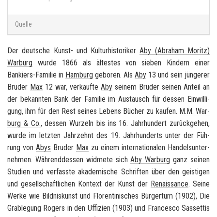
Quelle
Der deut­sche Kunst-​ und Kul­tur­his­to­ri­ker
Aby (Abra­ham Mo­ritz)
War­burg
wurde 1866 als äl­tes­tes von sie­ben Kin­dern einer
Bankiers-​Familie in
Ham­burg
ge­bo­ren. Als
Aby
13 und sein jün­ge­rer
Bru­der
Max
12 war, ver­kauf­te
Aby
sei­nem Bru­der sei­nen An­teil an
der be­kann­ten Bank der Fa­mi­lie im Aus­tausch für des­sen Ein­wil­li­
gung, ihm für den Rest sei­nes Le­bens Bü­cher zu kau­fen.
M.M. War­
burg & Co.
, des­sen Wur­zeln bis ins 16. Jahr­hun­dert zu­rück­ge­hen,
wurde im letz­ten Jahr­zehnt des 19. Jahr­hun­derts unter der Füh­
rung von
Abys
Bru­der
Max
zu einem in­ter­na­tio­na­len Han­dels­un­ter­
neh­men. Wäh­rend­des­sen wid­me­te sich
Aby War­burg
ganz sei­nen
Stu­di­en und ver­fass­te aka­de­mi­sche Schrif­ten über den geis­ti­gen
und ge­sell­schaft­li­chen Kon­text der Kunst der
Re­nais­sance
. Seine
Werke wie
Bild­nis­kunst und Flo­ren­ti­ni­sches Bür­ger­tum
(1902),
Die
Grab­le­gung Ro­gers in den Uf­fi­zi­en
(1903) und
Fran­ces­co Sas­set­tis