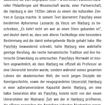
rel­ler Phil­an­thro­pie und Wis­sen­schaft wurde, einer Part­ner­schaft,
die
Ham­burg
in den 1920er-​Jahren zu einem der kul­tu­rel­len Zen­
tren in
Eu­ro­pa
mach­te. In sei­nem Text über­nimmt
Pan­of­sky
einen
be­rühm­ten Apho­ris­mus
Leo­nar­do da Vin­cis
um
War­burg
zu be­
schrei­ben, „Es kehrt nicht um wer an einen Stern ge­bun­den ist“,
und deu­tet damit an, dass sein äl­te­rer Fach­kol­le­ge eine be­son­de­re
Be­stim­mung und die damit ein­her­ge­hen­de Bürde ge­habt habe. Wie
Pan­of­sky
be­wun­dernd schreibt, hatte
War­burg
eine wahr­haf­te
geis­ti­ge Be­ru­fung, die rei­che hu­ma­nis­ti­sche Tra­di­ti­on und ihre his­
to­ri­sche Ent­wick­lung zu un­ter­su­chen.
Pan­of­skys
Wort­wahl ist in­so­
fern un­ge­wöhn­lich, als dass
War­burg
nie of­fi­zi­ell als Pro­fes­sor an
eine Uni­ver­si­tät be­ru­fen wurde, son­dern wäh­rend sei­nes ge­sam­ten
Le­bens der aka­de­mi­schen Welt, der noch jun­gen Dis­zi­plin der
Kunst­ge­schich­te, sowie der neu­ge­grün­de­ten
Uni­ver­si­tät Ham­burg
in einer au­ßer­uni­ver­si­tä­ren Ka­pa­zi­tät dien­te.
War­burg
, um eine
halbe Ge­nera­ti­on älter als
Pan­of­sky
, konn­te nicht von den neuen
Uni­ver­si­tä­ten der
Wei­ma­rer Zeit
wie der in
Ham­burg
pro­fi­tie­ren,