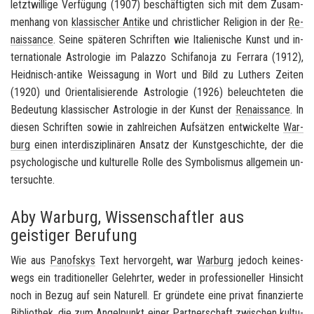
letzt­wil­li­ge Ver­fü­gung
(1907) be­schäf­tig­ten sich mit dem Zu­sam­
men­hang von
klas­si­scher An­ti­ke
und christ­li­cher Re­li­gi­on in der
Re­
nais­sance
. Seine spä­te­ren Schrif­ten wie
Ita­lie­ni­sche Kunst und in­
ter­na­tio­na­le As­tro­lo­gie im Pa­laz­zo Schi­fa­no­ja zu Fer­ra­ra
(1912),
Heidnisch-​antike Weis­sa­gung in Wort und Bild zu Lu­thers Zei­ten
(1920) und
Ori­en­ta­li­sie­ren­de As­tro­lo­gie
(1926) be­leuch­te­ten die
Be­deu­tung klas­si­scher As­tro­lo­gie in der Kunst der
Re­nais­sance
. In
die­sen Schrif­ten sowie in zahl­rei­chen Auf­sät­zen ent­wi­ckel­te
War­
burg
einen in­ter­dis­zi­pli­nä­ren An­satz der Kunst­ge­schich­te, der die
psy­cho­lo­gi­sche und kul­tu­rel­le Rolle des Sym­bo­lis­mus all­ge­mein un­
ter­such­te.
Aby Warburg, Wissenschaftler aus
geistiger Berufung
Wie aus
Pan­of­skys
Text her­vor­geht, war
War­burg
je­doch kei­nes­
wegs ein tra­di­tio­nel­ler Ge­lehr­ter, weder in pro­fes­sio­nel­ler Hin­sicht
noch in Bezug auf sein Na­tu­rell. Er grün­de­te eine pri­vat fi­nan­zier­te
Bi­blio­thek, die zum An­gel­punkt einer Part­ner­schaft zwi­schen kul­tu­