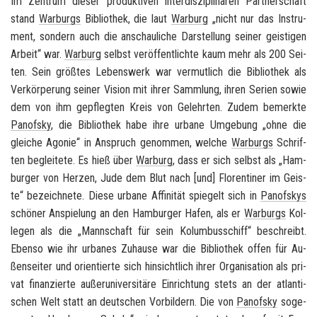
Im Zen­trum die­ser pro­duk­ti­ven in­ter­dis­zi­pli­nä­ren Part­ner­schaft
stand
War­burgs
Bi­blio­thek, die laut
War­burg
„nicht nur das In­stru­
ment, son­dern auch die an­schau­li­che Dar­stel­lung sei­ner geis­ti­gen
Ar­beit“ war.
War­burg
selbst ver­öf­fent­lich­te kaum mehr als 200 Sei­
ten. Sein größ­tes Le­bens­werk war ver­mut­lich die Bi­blio­thek als
Ver­kör­pe­rung sei­ner Vi­si­on mit ihrer Samm­lung, ihren Se­ri­en sowie
dem von ihm ge­pfleg­ten Kreis von Ge­lehr­ten. Zudem be­merk­te
Pan­of­sky
, die Bi­blio­thek habe ihre ur­ba­ne Um­ge­bung „ohne die
glei­che Ago­nie“ in An­spruch ge­nom­men, wel­che
War­burgs
Schrif­
ten be­glei­te­te. Es hieß über
War­burg
, dass er sich selbst als „Ham­
bur­ger von Her­zen, Jude dem Blut nach [und] Flo­ren­ti­ner im Geis­
te“ be­zeich­ne­te. Diese ur­ba­ne Af­fi­ni­tät spie­gelt sich in
Pan­of­skys
schö­ner An­spie­lung an den Ham­bur­ger Hafen, als er
War­burgs
Kol­
le­gen als die „Mann­schaft für sein Ko­lum­bus­schiff“ be­schreibt.
Eben­so wie ihr ur­ba­nes Zu­hau­se war die Bi­blio­thek offen für Au­
ßen­sei­ter und ori­en­tier­te sich hin­sicht­lich ihrer Or­ga­ni­sa­ti­on als pri­
vat fi­nan­zier­te au­ßer­uni­ver­si­tä­re Ein­rich­tung stets an der at­lan­ti­
schen Welt statt an deut­schen Vor­bil­dern. Die von
Pan­of­sky
so­ge­