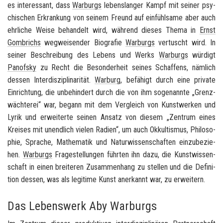
es in­ter­es­sant, dass
War­burgs
le­bens­lan­ger Kampf mit sei­ner psy­
chi­schen Er­kran­kung von sei­nem Freund auf ein­fühl­sa­me aber auch
ehr­li­che Weise be­han­delt wird, wäh­rend die­ses Thema in
Ernst
Gom­brichs
weg­wei­sen­der Bio­gra­fie
War­burgs
ver­tuscht wird. In
sei­ner Be­schrei­bung des Le­bens und Werks
War­burgs
wür­digt
Pan­of­sky
zu Recht die Be­son­der­heit sei­nes Schaf­fens, näm­lich
des­sen In­ter­dis­zi­pli­na­ri­tät.
War­burg
, be­fä­higt durch eine pri­va­te
Ein­rich­tung, die un­be­hin­dert durch die von ihm so­ge­nann­te „Grenz­
wäch­te­rei“ war, be­gann mit dem Ver­gleich von Kunst­wer­ken und
Lyrik und er­wei­ter­te sei­nen An­satz von die­sem „Zen­trum eines
Krei­ses mit un­end­lich vie­len Ra­di­en“, um auch Ok­kul­tis­mus, Phi­lo­so­
phie, Spra­che, Ma­the­ma­tik und Na­tur­wis­sen­schaf­ten ein­zu­be­zie­
hen.
War­burgs
Fra­ge­stel­lun­gen führ­ten ihn dazu, die Kunst­wis­sen­
schaft in einen brei­te­ren Zu­sam­men­hang zu stel­len und die De­fi­ni­
ti­on des­sen, was als le­gi­ti­me Kunst an­er­kannt war, zu er­wei­tern.
Das Lebenswerk Aby Warburgs