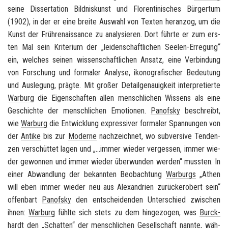
seine Dis­ser­ta­ti­on
Bild­nis­kunst und Flo­ren­ti­ni­sches Bür­ger­tum
(1902), in der er eine brei­te Aus­wahl von Tex­ten her­an­zog, um die
Kunst der Früh­re­nais­sance zu ana­ly­sie­ren. Dort führ­te er zum ers­
ten Mal sein Kri­te­ri­um der „lei­den­schaft­li­chen Seelen-​Erregung“
ein, wel­ches sei­nen wis­sen­schaft­li­chen An­satz, eine Ver­bin­dung
von For­schung und for­ma­ler Ana­ly­se, iko­no­gra­fi­scher Be­deu­tung
und Aus­le­gung, präg­te. Mit gro­ßer De­tail­ge­nau­ig­keit in­ter­pre­tier­te
War­burg
die Ei­gen­schaf­ten allen mensch­li­chen Wis­sens als eine
Ge­schich­te der mensch­li­chen Emo­tio­nen.
Pan­of­sky
be­schreibt,
wie
War­burg
die Ent­wick­lung ex­pres­si­ver for­ma­ler Span­nun­gen von
der
An­ti­ke
bis zur
Mo­der­ne
nach­zeich­net, wo sub­ver­si­ve Ten­den­
zen ver­schüt­tet lagen und „...immer wie­der ver­ges­sen, immer wie­
der ge­won­nen und immer wie­der über­wun­den wer­den“ muss­ten. In
einer Ab­wand­lung der be­kann­ten Be­ob­ach­tung
War­burgs
„Athen
will eben immer wie­der neu aus Alex­an­dri­en zu­rück­er­obert sein“
of­fen­bart
Pan­of­sky
den ent­schei­den­den Un­ter­schied zwi­schen
ihnen:
War­burg
fühl­te sich stets zu dem hin­ge­zo­gen, was
Burck­
hardt
den „Schat­ten“ der mensch­li­chen Ge­sell­schaft nann­te, wäh­