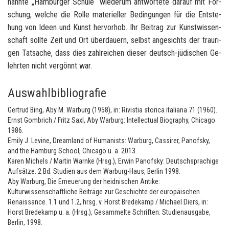
nann­te „Ham­bur­ger Schu­le“ wie­der­um ant­wor­te­te dar­auf mit For­
schung, wel­che die Rolle ma­te­ri­el­ler Be­din­gun­gen für die Ent­ste­
hung von Ideen und Kunst her­vor­hob. Ihr Bei­trag zur Kunst­wis­sen­
schaft soll­te Zeit und Ort über­dau­ern, selbst an­ge­sichts der trau­ri­
gen Tat­sa­che, dass dies zahl­rei­chen die­ser deutsch-​jüdischen Ge­
lehr­ten nicht ver­gönnt war.
Auswahlbibliografie
Gertrud Bing, Aby M. Warburg (1958), in: Rivistia storica italiana 71 (1960).
Ernst Gombrich / Fritz Saxl, Aby Warburg: Intellectual Biography, Chicago
1986.
Emily J. Levine, Dreamland of Humanists: Warburg, Cassirer, Panofsky,
and the Hamburg School, Chicago u. a. 2013.
Karen Michels / Martin Warnke (Hrsg.), Erwin Panofsky: Deutschsprachige
Aufsätze. 2 Bd. Studien aus dem Warburg-Haus, Berlin 1998.
Aby Warburg, Die Erneuerung der heidnischen Antike:
Kulturwissenschaftliche Beiträge zur Geschichte der europäischen
Renaissance. 1.1 und 1.2, hrsg. v. Horst Bredekamp / Michael Diers, in:
Horst Bredekamp u. a. (Hrsg.), Gesammelte Schriften: Studienausgabe,
Berlin, 1998.