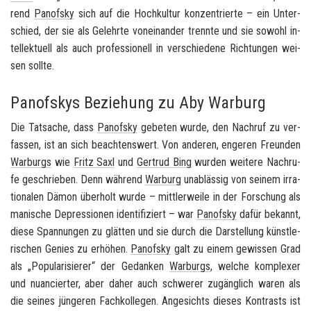
rend
Pan­of­sky
sich auf die Hoch­kul­tur kon­zen­trier­te – ein Un­ter­
schied, der sie als Ge­lehr­te von­ein­an­der trenn­te und sie so­wohl in­
tel­lek­tu­ell als auch pro­fes­sio­nell in ver­schie­de­ne Rich­tun­gen wei­
sen soll­te.
Panofskys Beziehung zu Aby Warburg
Die Tat­sa­che, dass
Pan­of­sky
ge­be­ten wurde, den Nach­ruf zu ver­
fas­sen, ist an sich be­ach­tens­wert. Von an­de­ren, en­ge­ren Freun­den
War­burgs
wie
Fritz Saxl
und
Ger­trud Bing
wur­den wei­te­re Nach­ru­
fe ge­schrie­ben. Denn wäh­rend
War­burg
un­ab­läs­sig von sei­nem ir­ra­
tio­na­len Dämon über­holt wurde – mitt­ler­wei­le in der For­schung als
ma­ni­sche De­pres­sio­nen iden­ti­fi­ziert – war
Pan­of­sky
dafür be­kannt,
diese Span­nun­gen zu glät­ten und sie durch die Dar­stel­lung künst­le­
ri­schen Ge­nies zu er­hö­hen.
Pan­of­sky
galt zu einem ge­wis­sen Grad
als „Po­pu­la­ri­sie­rer“ der Ge­dan­ken
War­burgs
, wel­che kom­ple­xer
und nu­an­cier­ter, aber daher auch schwe­rer zu­gäng­lich waren als
die sei­nes jün­ge­ren Fach­kol­le­gen. An­ge­sichts die­ses Kon­trasts ist