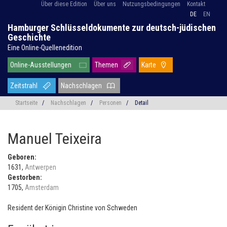
Über diese Edition
Über uns
Nutzungsbedingungen
Kontakt
DE
EN
Hamburger Schlüsseldokumente zur deutsch-jüdischen
Geschichte
Eine Online-Quellenedition
Online-Ausstellungen
Themen
Karte
Zeitstrahl
Nachschlagen
Startseite
/
Nachschlagen
/
Personen
/
Detail
Manuel Teixeira
Geboren:
1631,
Antwerpen
Gestorben:
1705,
Amsterdam
Resident der Königin Christine von Schweden