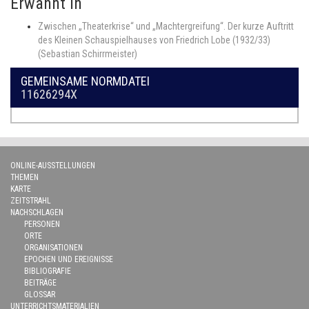
Erwähnt in
Zwischen „Theaterkrise“ und „Machtergreifung“. Der kurze Auftritt
des Kleinen Schauspielhauses von Friedrich Lobe (1932/33)
(Sebastian Schirrmeister)
GEMEINSAME NORMDATEI
11626294X
ONLINE-AUSSTELLUNGEN
THEMEN
KARTE
ZEITSTRAHL
NACHSCHLAGEN
PERSONEN
ORTE
ORGANISATIONEN
EPOCHEN UND EREIGNISSE
BIBLIOGRAFIE
BEITRÄGE
GLOSSAR
UNTERRICHTSMATERIALIEN