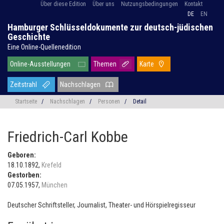
Über diese Edition
Über uns
Nutzungsbedingungen
Kontakt
DE
EN
Hamburger Schlüsseldokumente zur deutsch-jüdischen
Geschichte
Eine Online-Quellenedition
Online-Ausstellungen
Themen
Karte
Zeitstrahl
Nachschlagen
Startseite
/
Nachschlagen
/
Personen
/
Detail
Friedrich-Carl Kobbe
Geboren:
18.10.1892,
Krefeld
Gestorben:
07.05.1957,
München
Deutscher Schriftsteller, Journalist, Theater- und Hörspielregisseur