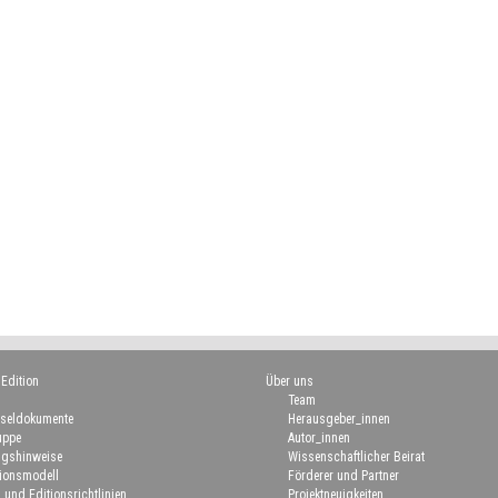
 Edition
Über uns
Team
seldokumente
Herausgeber_innen
uppe
Autor_innen
gshinweise
Wissenschaftlicher Beirat
ionsmodell
Förderer und Partner
 und Editionsrichtlinien
Projektneuigkeiten