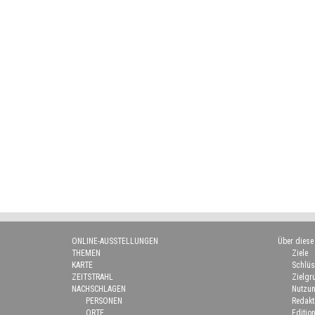
ONLINE-AUSSTELLUNGEN
Über diese
THEMEN
Ziele
KARTE
Schlüs
ZEITSTRAHL
Zielgr
NACHSCHLAGEN
Nutzun
PERSONEN
Redakt
ORTE
Edition