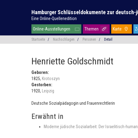
Hamburger Schlüsseldokumente zur deutsch-j
Eine Online-Quellenedition
Online-Ausstellungen
Themen
Karte
Z
Startseite
/
Nachschlagen
/
Personen
/
Detail
Henriette Goldschmidt
Geboren:
1825,
Krotoszyn
Gestorben:
1920,
Leipzig
Deutsche Sozialpädagogin und Frauenrechtlerin
Erwähnt in
Moderne jüdische Sozialarbeit. Der Israelitisch-human