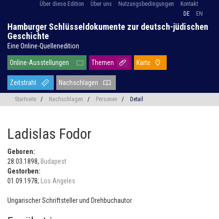
Über diese Edition
Über uns
Nutzungsbedingungen
Kontakt
DE
EN
Hamburger Schlüsseldokumente zur deutsch-jüdischen
Geschichte
Eine Online-Quellenedition
Online-Ausstellungen
Themen
Karte
Zeitstrahl
Nachschlagen
Startseite
/
Nachschlagen
/
Personen
/
Detail
Ladislas Fodor
Geboren:
28.03.1898,
Budapest
Gestorben:
01.09.1978,
Los Angeles
Ungarischer Schriftsteller und Drehbuchautor