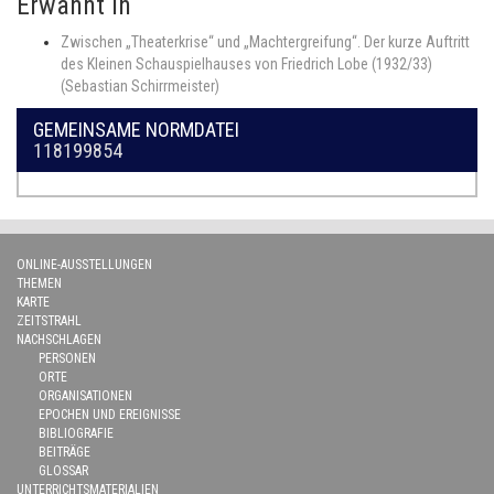
Erwähnt in
Zwischen „Theaterkrise“ und „Machtergreifung“. Der kurze Auftritt
des Kleinen Schauspielhauses von Friedrich Lobe (1932/33)
(Sebastian Schirrmeister)
GEMEINSAME NORMDATEI
118199854
ONLINE-AUSSTELLUNGEN
THEMEN
KARTE
ZEITSTRAHL
NACHSCHLAGEN
PERSONEN
ORTE
ORGANISATIONEN
EPOCHEN UND EREIGNISSE
BIBLIOGRAFIE
BEITRÄGE
GLOSSAR
UNTERRICHTSMATERIALIEN