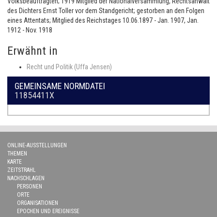
Volksbeauftragten; 1919 Mitglied der Nationalversammlung, Rechtsanwalt
des Dichters Ernst Toller vor dem Standgericht; gestorben an den Folgen
eines Attentats; Mitglied des Reichstages 10.06.1897 - Jan. 1907, Jan.
1912 - Nov. 1918
Erwähnt in
Recht und Politik (Uffa Jensen)
GEMEINSAME NORMDATEI
11854411X
ONLINE-AUSSTELLUNGEN
THEMEN
KARTE
ZEITSTRAHL
NACHSCHLAGEN
PERSONEN
ORTE
ORGANISATIONEN
EPOCHEN UND EREIGNISSE