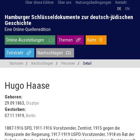
Über diese Edition
Über uns
Nutzungsbedingungen
Kontakt
DE
EN
Hamburger Schlüsseldokumente zur deutsch-jüdischen
Geschichte
Eine Online-Quellenedition
Online-Ausstellungen
Themen
Karte
Zeitstrahl
Nachschlagen
Startseite
/
Nachschlagen
/
Personen
/
Detail
Hugo Haase
Geboren:
29.09.1863,
Olsztyn
Gestorben:
07.11.1919,
Berlin
1887-1916 SPD, 1911-1916 Vorsitzender, Zentrist; 1915 gegen die
Kriegsziele der Regierung; 1917-1919 USPD-Vorsitzender; 1918 im Rat der