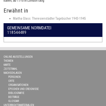
Italien, ab 1710 in London tätig
Erwähnt in
Martha Glass: Theresienstädter Tagebücher 1943-1945
GEMEINSAME NORMDATEI
118544489
ONLINE-AUSSTELLUNGEN
THEMEN
KARTE
ZEITSTRAHL
NACHSCHLAGEN
PERSONEN
ORTE
ORGANISATIONEN
EPOCHEN UND EREIGNISSE
BIBLIOGRAFIE
BEITRÄGE
GLOSSAR
UNTERRICHTSMATERIALIEN