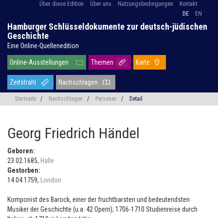
Über diese Edition
Über uns
Nutzungsbedingungen
Kontakt
DE
EN
Hamburger Schlüsseldokumente zur deutsch-jüdischen
Geschichte
Eine Online-Quellenedition
Online-Ausstellungen
Themen
Karte
Zeitstrahl
Nachschlagen
Startseite
/
Nachschlagen
/
Personen
/
Detail
Georg Friedrich Händel
Geboren:
23.02.1685,
Halle
Gestorben:
14.04.1759,
London
Komponist des Barock, einer der fruchtbarsten und bedeutendsten
Musiker der Geschichte (u.a. 42 Opern); 1706-1710 Studienreise durch