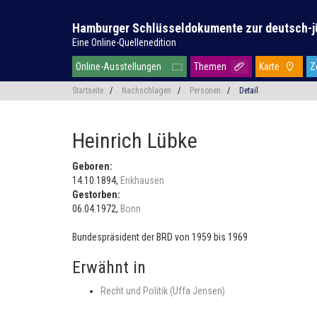
Hamburger Schlüsseldokumente zur deutsch-j
Eine Online-Quellenedition
Online-Ausstellungen
Themen
Karte
Z
Startseite
/
Nachschlagen
/
Personen
/
Detail
Heinrich Lübke
Geboren:
14.10.1894,
Enkhausen
Gestorben:
06.04.1972,
Bonn
Bundespräsident der BRD von 1959 bis 1969
Erwähnt in
Recht und Politik (Uffa Jensen)