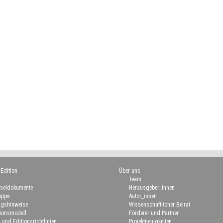
 Edition
Über uns
Team
seldokumente
Herausgeber_innen
uppe
Autor_innen
gshinweise
Wissenschaftlicher Beirat
ionsmodell
Förderer und Partner
 und Editionsrichtlinien
Projektneuigkeiten