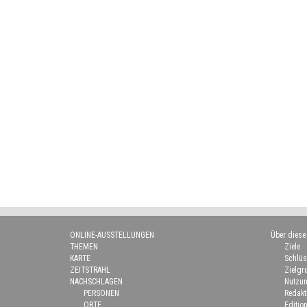
ONLINE-AUSSTELLUNGEN
Über diese
THEMEN
Ziele
KARTE
Schlüs
ZEITSTRAHL
Zielgr
NACHSCHLAGEN
Nutzun
PERSONEN
Redakt
ORTE
Edition