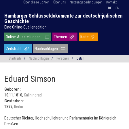
Über diese Edition
Über uns
Nutzungsbedingungen
Kontakt
DE
EN
Hamburger Schlüsseldokumente zur deutsch-jüdischen
Geschichte
Eine Online-Quellenedition
Online-Ausstellungen
Themen
Karte
Zeitstrahl
Nachschlagen
Startseite
/
Nachschlagen
/
Personen
/
Detail
Eduard Simson
Geboren:
10.11.1810,
Kaliningrad
Gestorben:
1899,
Berlin
Deutscher Richter, Hochschullehrer und Parlamentarier im Königreich
Preußen