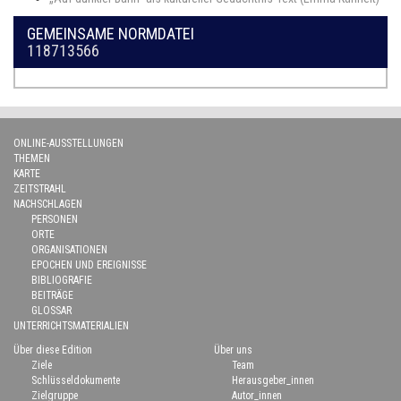
GEMEINSAME NORMDATEI
118713566
ONLINE-AUSSTELLUNGEN
THEMEN
KARTE
ZEITSTRAHL
NACHSCHLAGEN
PERSONEN
ORTE
ORGANISATIONEN
EPOCHEN UND EREIGNISSE
BIBLIOGRAFIE
BEITRÄGE
GLOSSAR
UNTERRICHTSMATERIALIEN
Über diese Edition
Über uns
Ziele
Team
Schlüsseldokumente
Herausgeber_innen
Zielgruppe
Autor_innen