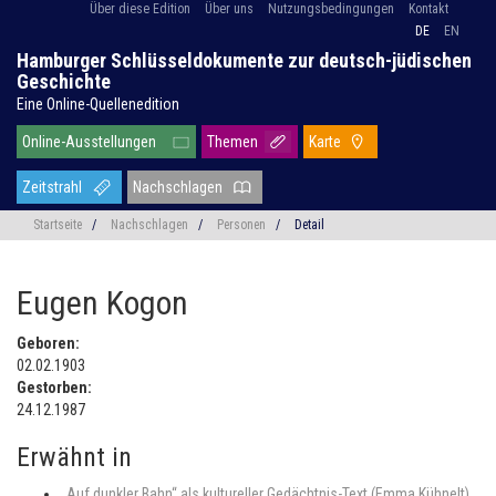
Über diese Edition
Über uns
Nutzungsbedingungen
Kontakt
DE
EN
Hamburger Schlüsseldokumente zur deutsch-jüdischen
Geschichte
Eine Online-Quellenedition
Online-Ausstellungen
Themen
Karte
Zeitstrahl
Nachschlagen
Startseite
/
Nachschlagen
/
Personen
/
Detail
Eugen Kogon
Geboren:
02.02.1903
Gestorben:
24.12.1987
Erwähnt in
„Auf dunkler Bahn“ als kultureller Gedächtnis-Text (Emma Kühnelt)