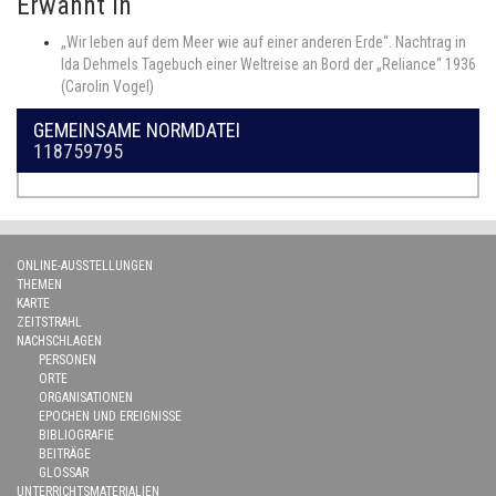
Erwähnt in
„Wir leben auf dem Meer wie auf einer anderen Erde“. Nachtrag in
Ida Dehmels Tagebuch einer Weltreise an Bord der „Reliance“ 1936
(Carolin Vogel)
GEMEINSAME NORMDATEI
118759795
ONLINE-AUSSTELLUNGEN
THEMEN
KARTE
ZEITSTRAHL
NACHSCHLAGEN
PERSONEN
ORTE
ORGANISATIONEN
EPOCHEN UND EREIGNISSE
BIBLIOGRAFIE
BEITRÄGE
GLOSSAR
UNTERRICHTSMATERIALIEN