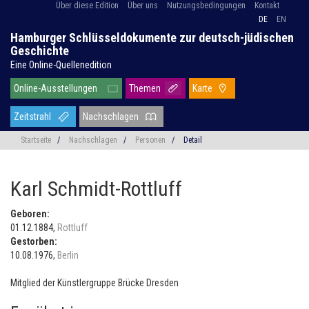
Über diese Edition
Über uns
Nutzungsbedingungen
Kontakt
DE
EN
Hamburger Schlüsseldokumente zur deutsch-jüdischen
Geschichte
Eine Online-Quellenedition
Online-Ausstellungen
Themen
Karte
Zeitstrahl
Nachschlagen
Startseite
/
Nachschlagen
/
Personen
/
Detail
Karl Schmidt-Rottluff
Geboren:
01.12.1884,
Rottluff
Gestorben:
10.08.1976,
Berlin
Mitglied der Künstlergruppe Brücke Dresden