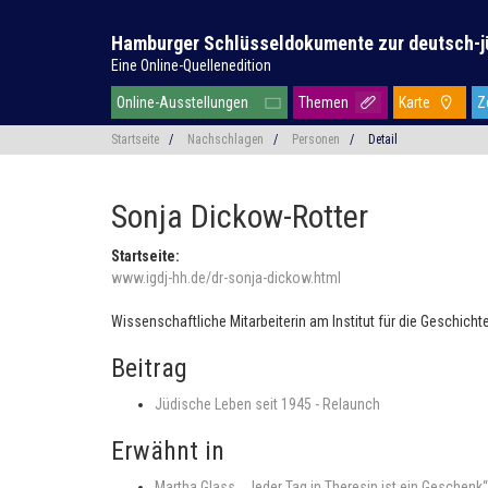
Hamburger Schlüsseldokumente zur deutsch-j
Eine Online-Quellenedition
Online-Ausstellungen
Themen
Karte
Z
Startseite
/
Nachschlagen
/
Personen
/
Detail
Sonja Dickow-Rotter
Startseite:
www.igdj-hh.de/dr-sonja-dickow.html
Wissenschaftliche Mitarbeiterin am Institut für die Geschich
Beitrag
Jüdische Leben seit 1945 - Relaunch
Erwähnt in
Martha Glass. „Jeder Tag in Theresin ist ein Geschen