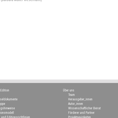
 Edition
Über uns
Team
seldokumente
Herausgeber_innen
uppe
Autor_innen
gshinweise
Wissenschaftlicher Beirat
ionsmodell
Förderer und Partner
 und Editionsrichtlinien
Projektneuigkeiten