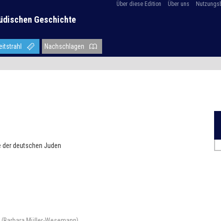
Über diese Edition
Über uns
Nutzungs
üdischen Geschichte
eitstrahl
Nachschlagen
te der deutschen Juden
k“ (Barbara Müller-Wesemann)