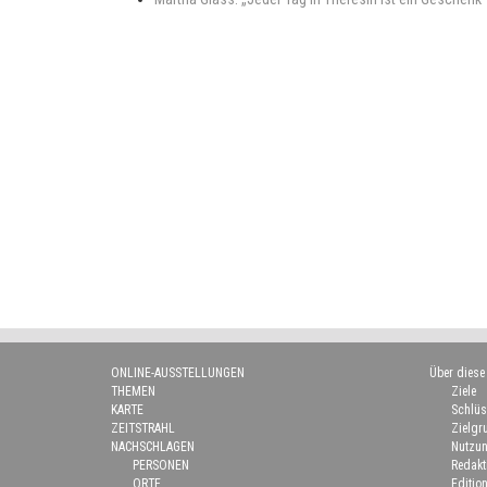
ONLINE-AUSSTELLUNGEN
Über diese
THEMEN
Ziele
KARTE
Schlüs
ZEITSTRAHL
Zielgr
NACHSCHLAGEN
Nutzun
PERSONEN
Redakt
ORTE
Edition