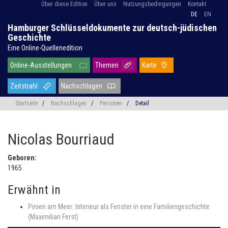
Über diese Edition
Über uns
Nutzungsbedingungen
Kontakt
DE
EN
Hamburger Schlüsseldokumente zur deutsch-jüdischen
Geschichte
Eine Online-Quellenedition
Online-Ausstellungen
Themen
Karte
Zeitstrahl
Nachschlagen
Startseite
/
Nachschlagen
/
Personen
/
Detail
Nicolas Bourriaud
Geboren:
1965
Erwähnt in
Pinien am Meer: Interieur als Fenster in eine Familiengeschichte
(Maximilian Ferst)