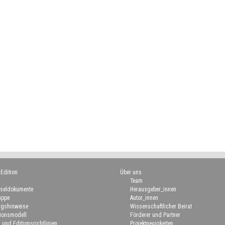
 Edition
Über uns
Team
seldokumente
Herausgeber_innen
uppe
Autor_innen
gshinweise
Wissenschaftlicher Beirat
ionsmodell
Förderer und Partner
 und Editionsrichtlinien
Projektneuigkeiten