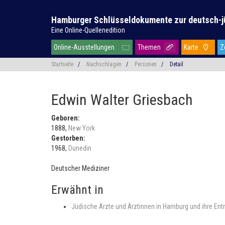
Hamburger Schlüsseldokumente zur deutsch-j
Eine Online-Quellenedition
Online-Ausstellungen
Themen
Karte
Z
Startseite
/
Nachschlagen
/
Personen
/
Detail
Edwin Walter Griesbach
Geboren:
1888,
New York
Gestorben:
1968,
Dunedin
Deutscher Mediziner
Erwähnt in
Jüdische Ärzte und Ärztinnen in Hamburg und ihre Ent