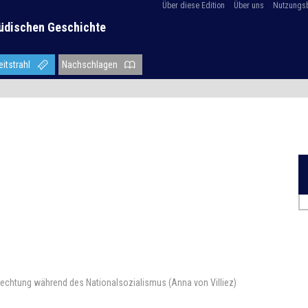
Über diese Edition
Über uns
Nutzungs
üdischen Geschichte
eitstrahl
Nachschlagen
rechtung während des Nationalsozialismus (Anna von Villiez)