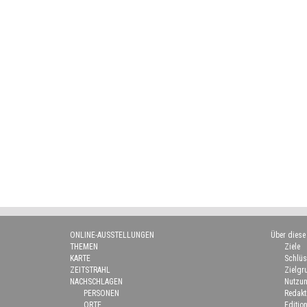
ONLINE-AUSSTELLUNGEN
Über diese
THEMEN
Ziele
KARTE
Schlüs
ZEITSTRAHL
Zielgr
NACHSCHLAGEN
Nutzun
PERSONEN
Redakt
ORTE
Edition