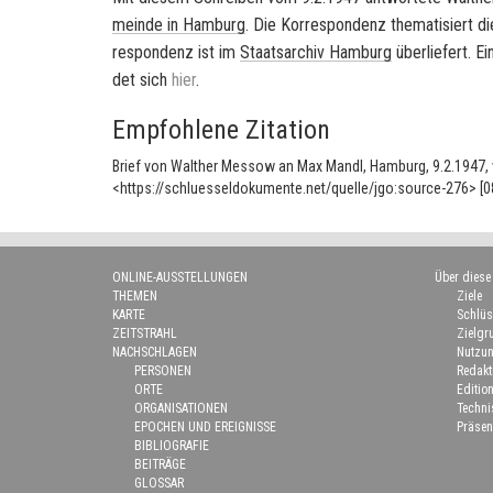
mein­de in
Ham­burg
. Die Kor­re­spon­denz the­ma­ti­siert 
re­spon­denz ist im
Staats­ar­chiv
Ham­burg
über­lie­fert. 
det sich
hier
.
Empfohlene Zitation
Brief von Walther Messow an Max Mandl, Hamburg, 9.2.1947, 
<https://schluesseldokumente.net/quelle/jgo:source-276> [0
ONLINE-AUSSTELLUNGEN
Über diese
THEMEN
Ziele
KARTE
Schlüs
ZEITSTRAHL
Zielgr
NACHSCHLAGEN
Nutzun
PERSONEN
Redakt
ORTE
Edition
ORGANISATIONEN
Techn
EPOCHEN UND EREIGNISSE
Präsen
BIBLIOGRAFIE
BEITRÄGE
GLOSSAR