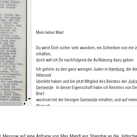
Mein lieber Max!
Du wirst Dich sicher sehr wundern, ein Schreiben von mir 
erhalten,
doch will ich Dir nachfolgend die Aufklärung dazu geben.
Ich gehöre zu den ganz wenigen Juden in
Hamburg
, die di
Hitlerzeit
überlebt haben und bin jetzt Mitglied des Beirates der
Jüdi
Gemeinde
. In dieser Eigenschaft habe ich Kenntnis von D
Brief-
wechsel mit der hiesigen
Gemeinde
erhalten, und auf mei
Wunsch,
wurde mir dieser ausgehändigt, damit ich persönlich Deine
Fragen
beantworten kann.
Es macht mir nun Freude, daß wir auf diese Art und Weise
her Messow auf eine An­fra­ge von Max Mandl aus
Shang­hai
an die
Jü­di­sch