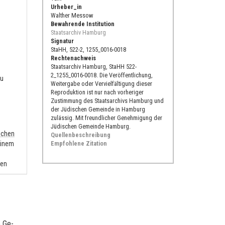
Urheber_in
Walther Messow
Bewahrende Institution
Staatsarchiv Hamburg
Signatur
StaHH, 522-2, 1255_0016-0018
Rechtenachweis
Staatsarchiv Hamburg, StaHH 522-
2_1255_0016-0018. Die Veröffentlichung,
zu
Weitergabe oder Vervielfältigung dieser
Reproduktion ist nur nach vorheriger
Zustimmung des Staatsarchivs Hamburg und
der Jüdischen Gemeinde in Hamburg
e
zulässig. Mit freundlicher Genehmigung der
Jüdischen Gemeinde Hamburg.
schen
Quellenbeschreibung
einem
Empfohlene Zitation
nen
 wieder
e Ge­