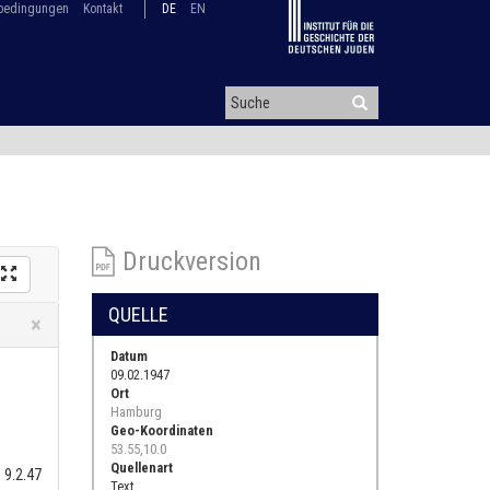
bedingungen
Kontakt
DE
EN
Druckversion
QUELLE
Close
×
Datum
09.02.1947
Ort
Hamburg
Geo-Koordinaten
53.55,10.0
Quellenart
. 9.2.47
Text