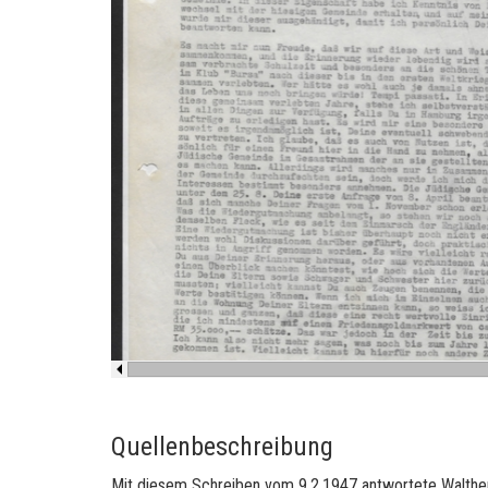
Quellenbeschreibung
Mit die­sem Schrei­ben vom 9.2.1947 ant­wor­te­te Walt­