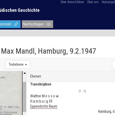
Über diese Edition
Über uns
Nutzungs
üdischen Geschichte
eitstrahl
Nachschlagen
n Max Mandl, Hamburg, 9.2.1947
Textebene
Ebenen
Transkription
|1 : 1|
Walther M e s s o w
H a m b u r g
20
Eppendorfer Baum
Hamburg
, d