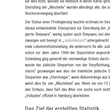
sie dies nicht, wur­den sie den­noch in deren Kar­tei ge­fü
Ein­stu­fung der
„Misch­ehe“
wur­den al­ler­dings alle, die 
Reichs­ver­ei­ni­gung über­führt.
Der Sta­tus einer Pri­vi­le­gie­rung tauch­te erst­mals im 
dar­aus ent­wi­ckeln­de Er­lass­pra­xis zur Ein­ord­nung der „
M
gier­te Ehe­paa­re“, wenig spä­ter auch Ehe­paa­re, bei d
zwun­gen und be­engt in „
Ju­den­häu­sern
“ un­ter­ge­bracht
ma­le Le­bens­mit­tel­zu­tei­lung, die an­dern­orts für alle
schon vor dem Jahre 1944 die De­por­ta­ti­on an­ge­ord­n
Schei­dung ging ge­ne­rell der einst­wei­li­ge Schutz durch de
wurde der jü­di­sche Ehe­part­ner von der Ver­pflich­tun
sterns
“ ge­zwun­gen war also der männ­li­che jü­di­sche Ehe
Ehe­part­ner war „Stern­trä­ger“, wenn Ab­kömm­lin­ge aus d
weist dies für vier „
Misch­ehen
“ aus. Wenn sie von 13 le­d
den Schluss, dass fünf das Alter von sechs noch nicht üb
„Voll­ju­den“ of­fi­zi­ell in
Ham­burg
über­leb­ten.
Das Ziel der erstellten Statistik