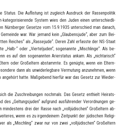
­re Sta­tus. Die Auf­lis­tung ist zu­gleich Aus­druck der Ras­sen­po­li­tik
tisch-​kategorisierende Sys­tem wies den Juden einen un­ter­schied­li­
ten
Nürn­ber­ger Ge­set­ze
vom 15.9.1935 un­ter­schied man da­nach,
en Ge­mein­de war. War je­mand kein „Glau­bens­ju­de“, aber zum Bei­
t­ten Rei­ches“ als „
Ras­se­ju­de
“. Deren Zahl er­fass­te der NS-​Staat
te „Halb-“ oder „Vier­tel­ju­den“, so­ge­nann­te „
Misch­lin­ge
“. Als be­
nn es auf den so­ge­nann­ten Arier­sta­tus ankam. Als „nich­ta­risch“
n El­tern oder Groß­el­tern ab­stamm­te. Es ge­nüg­te, wenn ein Eltern-​
be­son­de­re dann als un­wi­der­leg­ba­re Ver­mu­tung an­zu­neh­men, wenn
gi­on an­ge­hört hatte. Maß­ge­bend hier­für war das Ge­setz zur Wie­der­
sich die Zu­schrei­bun­gen noch­mals. Das Ge­setz ent­hielt Hei­rats­
nd des „Gel­tungs­ju­den“ auf­grund aus­füh­ren­der Ver­ord­nun­gen ge­
n min­des­tens drei der Rasse nach „voll­jü­di­schen“ Groß­el­tern ab­
wei­te­res, wenn es zu ir­gend­ei­nem Zeit­punkt der jü­di­schen Re­li­gi­
wer als „
Misch­ling
“ zwar nur von zwei „voll­jü­di­schen“ Groß­el­tern