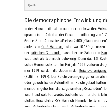
Quelle
Die demographische Entwicklung d
In der
Han­se­stadt
hat­ten nach der reichs­wei­ten Volks
sprach einem An­teil an der Ge­samt­be­völ­ke­rung von 1,
ßi­sche Stadt
Al­to­na
besaß etwa 2.400 „Glau­bens­ju­den“.
Juden von
Groß-​Hamburg
auf etwa 10.130 ge­sun­ken, 
der
jü­di­schen Ge­mein­de
, dass über die Zahl der in
Ham
wies sich als tech­nisch schwie­rig. Denn das NS-​System ver
schen Ge­mein­schaf­ten. Im Früh­jahr 1938 ver­lo­ren die j
mer 1939 wur­den alle Juden in der
Reichs­ver­ei­ni­gu
(RGBl. I S. 1097). Der Reichs­ver­ei­ni­gung ge­hör­ten alle 
oder ge­wöhn­li­chen Auf­ent­halt im Reichs­ge­biet hat­te
mein­de an­ge­hör­ten, die so­ge­nann­ten „
Ras­se­ju­den
“. 
wacht und ge­lei­tet wurde, be­dien­te sich für die Er­fül­l
stel­len. Reichsführer-​
SS
Hein­rich Himm­ler
hatte am 2
von
Si­cher­heits­po­li­zei
und
Si­cher­heits­dienst
ge­gr