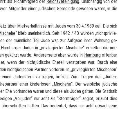
hrt: als Nicht­mit­glied der
Reichs­ver­ei­ni­gung
. Un­ab­hän­gig von der
zuvor Mit­glie­der einer jü­di­schen Ge­mein­de ge­we­sen waren, in die
Ge­setz über Miet­ver­hält­nis­se mit Juden vom 30.4.1939 auf. Die sich
isch­ehe
“ blieb un­ein­heit­lich. Seit 1942 / 43 wur­den „nicht­pri­vi­le­
enen der männ­li­che Teil Jude war, zur Auf­ga­be ihrer Woh­nung ge­
.
Ham­bur­ger
Juden in „
pri­vi­le­gier­ter Misch­ehe
“ er­hiel­ten die nor­
 Juden ge­kürzt wurde. An­de­rer­seits aber wurde in
Ham­burg
of­fen­bar
et, wenn der nicht­jü­di­sche Ehe­teil ver­stor­ben war. Durch eine
n nicht­jü­di­schen Part­ner ver­lo­ren. In „
pri­vi­le­gier­ten Misch­ehen
“
g, einen
Ju­den­stern
zu tra­gen, be­freit: Zum Tra­gen des „
Ju­den­
­part­ner einer kin­der­lo­sen „
Misch­ehe
“. Der weib­li­che jü­di­sche
er Ehe vor­han­den waren und diese als Juden gal­ten. Die Sta­tis­tik
i­gen „Voll­ju­den“ nur acht als “Stern­trä­ger“ an­gibt, er­laubt dies
er­schrit­ten hat­ten. Das be­deu­tet, dass nur acht er­wach­se­ne