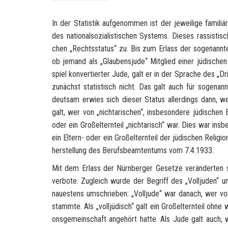
In der Sta­tis­tik auf­ge­nom­men ist der je­wei­li­ge fa­mi­liä
des na­tio­nal­so­zia­lis­ti­schen Sys­tems. Die­ses rassis
chen „Rechts­sta­tus“ zu. Bis zum Er­lass der so­ge­nann­
ob je­mand als „Glau­bens­ju­de“ Mit­glied einer jü­di­sch
spiel kon­ver­tier­ter Jude, galt er in der Spra­che des „Dri
zu­nächst sta­tis­tisch nicht. Das galt auch für so­ge­nann­
deut­sam er­wies sich die­ser Sta­tus al­ler­dings dann, we
galt, wer von „nich­ta­ri­schen“, ins­be­son­de­re jü­di­sche
oder ein Groß­el­tern­teil „nich­ta­risch“ war. Dies war ins­
ein Eltern-​ oder ein Groß­el­tern­teil der jü­di­schen Re­li­
her­stel­lung des Be­rufs­be­am­ten­tums vom 7.4.1933.
Mit dem Er­lass der
Nürn­ber­ger Ge­set­ze
ver­än­der­ten 
ver­bo­te. Zu­gleich wurde der Be­griff des „Voll­ju­den“ u
nau­es­tens um­schrie­ben: „Voll­ju­de“ war da­nach, wer vo
stamm­te. Als „voll­jü­disch“ galt ein Groß­el­tern­teil ohne 
ons­ge­mein­schaft an­ge­hört hatte. Als Jude galt auch, 