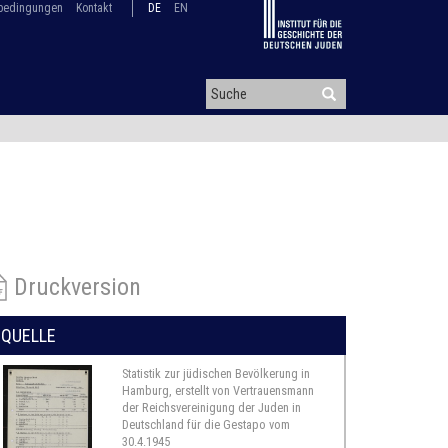
bedingungen
Kontakt
DE
EN
Druckversion
QUELLE
Statistik zur jüdischen Bevölkerung in
Hamburg, erstellt von Vertrauensmann
der Reichsvereinigung der Juden in
Deutschland für die Gestapo vom
30.4.1945