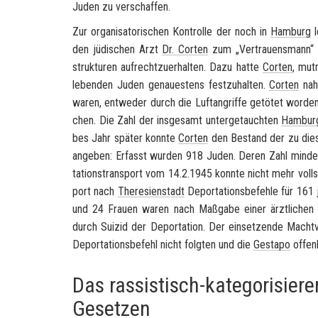
Juden zu ver­schaf­fen.
Zur or­ga­ni­sa­to­ri­schen Kon­trol­le der noch in
Ham­burg
l
den jü­di­schen Arzt
Dr. Cor­ten
zum „Ver­trau­ens­mann“ ei
struk­tu­ren auf­recht­zu­er­hal­ten. Dazu hatte
Cor­ten
, mut
le­ben­den Juden ge­nau­es­tens fest­zu­hal­ten.
Cor­ten
nahm
waren, ent­we­der durch die Luft­an­grif­fe ge­tö­tet wor­
chen. Die Zahl der ins­ge­samt un­ter­ge­tauch­ten
Ham­bur­
bes Jahr spä­ter konn­te
Cor­ten
den Be­stand der zu die­
an­ge­ben: Er­fasst wur­den 918 Juden. Deren Zahl min­der­t
ta­ti­ons­trans­port vom 14.2.1945 konn­te nicht mehr voll­
port nach
The­re­si­en­stadt
De­por­ta­ti­ons­be­feh­le für 16
und 24 Frau­en waren nach Maß­ga­be einer ärzt­li­chen Un
durch Sui­zid der De­por­ta­ti­on. Der ein­set­zen­de Mac
De­por­ta­ti­ons­be­fehl nicht folg­ten und die
Ge­sta­po
of­fen
Das rassistisch-kategorisie
Gesetzen