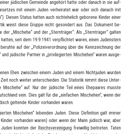
einer jü­di­schen Ge­mein­de an­ge­hört hatte oder da­nach in sie auf­
e­set­zes
mit einem Juden ver­hei­ra­tet war oder sich da­nach mit
n“). Die­sen Sta­tus hat­ten auch nicht­ehe­lich ge­bo­re­ne Kin­der einer
­tik weist diese Grup­pe nicht ge­son­dert aus. Das Do­ku­ment be­
ge der „
Misch­ehe
“ und der „Stern­trä­ger“. Als „Stern­trä­ger“ gal­ten
t hat­ten, seit dem 19.9.1941 ver­pflich­tet waren, einen
Ju­den­stern
 be­ruh­te auf der „Po­li­zei­ver­ord­nung über die Kenn­zeich­nung der
“ und jü­di­sche Part­ner in „
pri­vi­le­gier­ten Misch­ehen
“ waren aus­ge­
se­nen Ehen zwi­schen einem Juden und einem Nicht­ju­den wur­den
Zeit noch wei­ter un­ter­schie­den. Die Sta­tis­tik nimmt diese Un­ter­
r­te Misch­ehe
“ auf. Nur der jü­di­sche Teil eines Ehe­paa­res muss­te
tsch­land sein. Dies galt für die „ein­fa­chen
Misch­ehen
“, wenn der
disch gel­ten­de Kin­der vor­han­den waren.
e­gier­ten Misch­ehen
“ le­ben­den Juden. Diese De­fi­ni­ti­on galt immer
b Kin­der vor­han­den waren) oder wenn der Mann jü­disch war, aber
se Juden konn­ten der
Reichs­ver­ei­ni­gung
frei­wil­lig bei­tre­ten. Taten