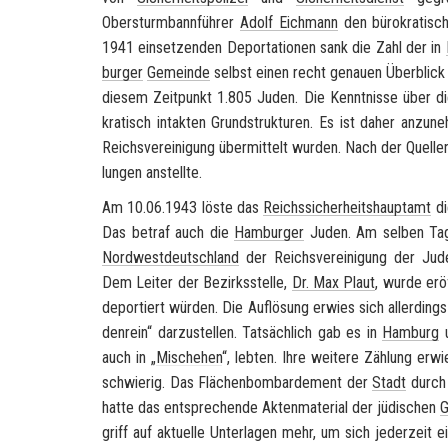
Obersturmbannführer
Adolf Eich­mann
den bü­ro­kra­ti­s
1941 ein­set­zen­den De­por­ta­tio­nen sank die Zahl der in
bur­ger
Ge­mein­de
selbst einen recht ge­nau­en Über­blick 
die­sem Zeit­punkt 1.805 Juden. Die Kennt­nis­se über d
kra­tisch in­tak­ten Grund­struk­tu­ren. Es ist daher an­z
Reichs­ver­ei­ni­gung über­mit­telt wur­den. Nach der Quel­le
lun­gen an­stell­te.
Am 10.06.1943 löste das
Reichs­si­cher­heits­haupt­amt
di
Das be­traf auch die
Ham­bur­ger
Juden. Am sel­ben Tag
Nord­west­deutsch­land
der Reichs­ver­ei­ni­gung der Jud
Dem Lei­ter der Be­zirks­stel­le,
Dr. Max Plaut
, wurde er­ö
de­por­tiert wür­den. Die Auf­lö­sung er­wies sich al­ler­dings
den­rein“ dar­zu­stel­len. Tat­säch­lich gab es in
Ham­burg
u
auch in „
Misch­ehen
“, leb­ten. Ihre wei­te­re Zäh­lung er­w
schwie­rig. Das Flä­chen­bom­bar­de­ment der
Stadt
durch 
hatte das ent­spre­chen­de Ak­ten­ma­te­ri­al der jü­di­schen
G
griff auf ak­tu­el­le Un­ter­la­gen mehr, um sich je­der­ze