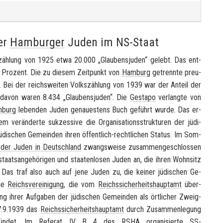
er
Hamburger
Juden im NS-Staat
­zäh­lung von 1925 etwa 20.000 „Glau­bens­ju­den“ ge­lebt. Das ent­
7 Pro­zent. Die zu die­sem Zeit­punkt von
Ham­burg
ge­trenn­te preu­
 Bei der reichs­wei­ten Volks­zäh­lung von 1939 war der An­teil der
davon waren 8.434 „Glau­bens­ju­den“. Die
Ge­sta­po
ver­lang­te von
­burg
le­ben­den Juden ge­nau­es­tens Buch ge­führt wurde. Das er­
­än­der­te suk­zes­si­ve die Or­ga­ni­sa­ti­ons­struk­tu­ren der jü­di­
ü­di­schen Ge­mein­den ihren öffentlich-​rechtlichen Sta­tus. Im Som­
ng der Juden in Deutsch­land
zwangs­wei­se zu­sam­men­ge­schlos­sen
staats­an­ge­hö­ri­gen und staa­ten­lo­sen Juden an, die ihren Wohn­sitz
n. Das traf also auch auf jene Juden zu, die kei­ner jü­di­schen Ge­
Die
Reichs­ver­ei­ni­gung
, die vom
Reichs­si­cher­heits­haupt­amt
über­
ung ihrer Auf­ga­ben der jü­di­schen Ge­mein­den als ört­li­cher Zweig­
7.9.1939 das
Reichs­si­cher­heits­haupt­amt
durch Zu­sam­men­le­gung
ün­det. Im
Re­fe­rat IV B 4
des
RSHA
or­ga­ni­sier­te
SS
-​