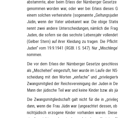
ab­stamm­te, aber beim Er­lass der
Nürn­ber­ger Ge­set­ze
ge­nom­men wor­den war, oder wer bei Er­lass die­ses
G
einem sol­chen ver­hei­ra­te­te (so­ge­nann­te „Gel­tungs­ju­de
Jüdin, wenn der Vater un­be­kannt war. Die obige Sta­tis
nennt zwei an­de­re Un­ter­schei­dun­gen, näm­lich die Fra
Juden, die so­fern sie das sechs­te Le­bens­jahr voll­ende
(Gel­ber Stern) auf ihrer Klei­dung zu tra­gen. Die Pflicht
Juden“ vom 19.9.1941 (RGBl. I S. 547). Nur „
Misch­lin­ge
nom­men.
Die vor dem Er­lass der
Nürn­ber­ger Ge­set­ze
ge­schlos­
als „
Misch­ehen
“ ein­ge­stuft, hier wurde im Laufe der NS-​
schei­dung mit den Wor­ten „ein­fa­che“ und „
pri­vi­le­gie
Zwangs­mit­glied der Reichs­ver­ei­ni­gung der Juden in Deu
Mann der jü­di­sche Teil war und keine Kin­der bzw. als jü­
Die Zwangs­mit­glied­schaft galt nicht für die in „
pri­vi­l
dann, wenn die Frau Jüdin war (un­ge­ach­tet des­sen, o
nicht­jü­disch er­zo­ge­ne Kin­der vor­han­den waren. Die