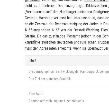
nicht zu ent­neh­men. Das hin­zu­ge­füg­te Dik­tat­zei­chen
„Ver­trau­ens­mann“ der
Ham­bur­ger
jü­di­schen Rest­ge­m
Ge­sta­po
Ham­burg
ver­fasst hat. In­ter­es­sant ist, dass de
an die Zen­tra­le der
Reichs­ver­ei­ni­gung der Juden in Deu
N 65
an­ge­ge­ben.
N 65
war der Orts­teil
Wed­ding
. Dies
Stra­ße
. Da das zu­stä­n­idge Post­amt je­doch in der
Schu
kampf­li­nie zwi­schen deut­schen und rus­si­schen Trup­pen
mals den Adres­sa­ten er­reich­te, wenn sie über­haupt ver
Inhalt
Die demographische Entwicklung der Hamburger Juden im
Das Ziel der erstellten Statistik
Zum Autor
Zitationsempfehlung und Lizenzhinweis