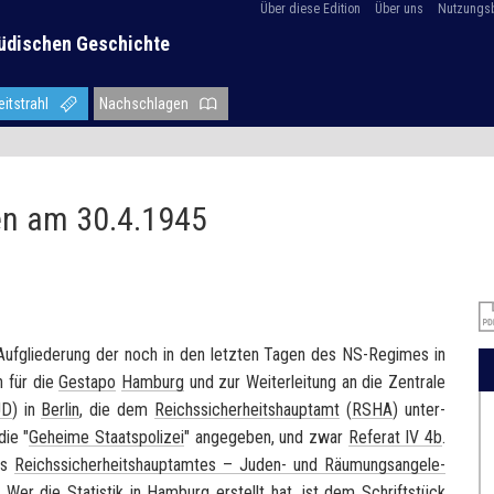
Über diese Edition
Über uns
Nutzungs
üdischen Geschichte
eitstrahl
Nachschlagen
en am 30.4.1945
che Auf­glie­de­rung der noch in den letz­ten Tagen des NS-​Regimes in
en für die
Ge­sta­po
Ham­burg
und zur Wei­ter­lei­tung an die Zen­tra­le
JD
) in
Ber­lin
, die dem
Reichs­si­cher­heits­haupt­amt
(
RSHA
) un­ter­
die "
Ge­hei­me Staats­po­li­zei
" an­ge­ge­ben, und zwar
Re­fe­rat IV 4b
.
des
Reichs­si­cher­heits­haupt­am­tes – Juden-​ und Räu­mungs­an­ge­le­
. Wer die Sta­tis­tik in
Ham­burg
er­stellt hat, ist dem Schrift­stück