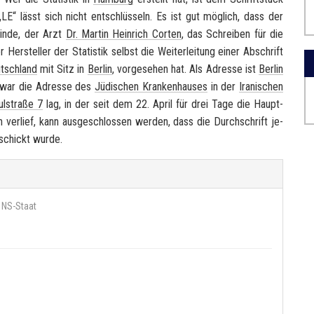
 „LE“ lässt sich nicht ent­schlüs­seln. Es ist gut mög­lich, dass der
ein­de, der Arzt
Dr. Mar­tin Hein­rich Cor­ten
, das Schrei­ben für die
r Her­stel­ler der Sta­tis­tik selbst die Wei­ter­lei­tung einer Ab­schrift
tsch­land
mit Sitz in
Ber­lin
, vor­ge­se­hen hat. Als Adres­se ist
Ber­lin
 war die Adres­se des
Jü­di­schen Kran­ken­hau­ses
in der
Ira­ni­schen
l­stra­ße 7
lag, in der seit dem 22. April für drei Tage die Haupt­
 ver­lief, kann aus­ge­schlos­sen wer­den, dass die Durch­schrift je­
­schickt wurde.
 NS-Staat