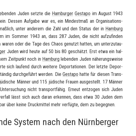
e­ben­den Juden setz­te die
Ham­bur­ger
Ge­sta­po
im Au­gust 1943
n. Des­sen Auf­ga­be war es, ein Min­dest­maß an Or­ga­ni­sa­ti­ons­
­maß­lich, unter an­de­rem die Zahl und den Sta­tus der in
Ham­burg
 im Som­mer 1943 an, dass 287 Juden, die nicht auf­zu­fin­den
den waren oder die Tage des Chaos ge­nutzt hat­ten, um un­ter­zu­tau­
ger
Juden wird heute auf 50 bis 80 ge­schätzt. Erst etwa ein hal­
sem Zeit­punkt noch in
Ham­burg
le­ben­den Juden nä­he­rungs­wei­se
e sich lau­fend durch wei­te­re De­por­ta­tio­nen. Der letz­te De­por­
stän­dig durch­ge­führt wer­den. Die
Ge­sta­po
hatte für die­sen Trans­
1 jü­di­sche Män­ner und 115 jü­di­sche Frau­en aus­ge­stellt. 17 Män­ner
­ter­su­chung nicht trans­port­fä­hig. Er­neut ent­zo­gen sich Juden
ht­ver­fall lässt sich auch daran er­ken­nen, dass etwa 30 Juden dem
­bar über keine Druck­mit­tel mehr ver­füg­te, dem zu be­geg­nen.
rende System nach den
Nürnberger