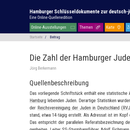
Hamburger Schlüsseldokumente zur deutsch-j
Eine Online-Quellenedition
Online-Ausstellungen
Themen
Karte
Z
Startseite
/
Beitrag
Die Zahl der Hamburger Jud
Jörg Berkemann
Quellenbeschreibung
Das vor­lie­gen­de Schrift­stück ent­hält eine sta­tis­ti­s
Ham­burg
le­ben­den Juden. Der­ar­ti­ge Sta­tis­ti­ken wur­d
der
Reichs­ver­ei­ni­gung der Juden in Deutsch­land
(
RV
stand, etwa 14-​tägig er­stellt. Als Adres­sat ist im Kopf 
Das ent­spricht der par­al­le­len Re­fe­rats­be­zeich­nung 
gen­hei­ten
, Lei­ter
SS
-​Sturmbannführer
Adolf Eich­mann