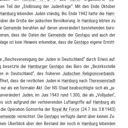
chen Teil der „End­lö­sung der Ju­den­fra­ge“. Mit den Ende Ok­to­ber
Ham­burg
le­ben­den Juden stän­dig. Bis Ende 1942 hatte die
Ham­
über die Größe der jü­di­schen Be­völ­ke­rung. In
Ham­burg
leb­ten zu
ie
Ge­mein­de
be­ruh­ten auf deren un­ver­än­dert be­stehen­den bü­ro­
u­neh­men, dass die Daten der
Ge­mein­de
der
Ge­sta­po
und auch der
n­la­ge ist kein Hin­weis er­kenn­bar, dass die
Ge­sta­po
ei­ge­ne Er­mitt­
e „Reichs­ver­ei­ni­gung der Juden in Deutsch­land“ durch Er­lass auf.
 be­setz­te die
Ham­bur­ger
Ge­sta­po
das Büro der „Be­zirks­stel­le
en in Deutsch­land“, des frü­he­ren
Jü­di­schen Re­li­gi­ons­ver­bands
.
ff­net, dass die rest­li­chen Juden in
Ham­burg
nach
The­re­si­en­stadt
 nur als ein for­ma­ler Akt. Der NS-​Staat be­ab­sich­tig­te sich als „ju­
n­ver­än­dert Juden, im Juni 1943 rund 1.300, die als „Voll­ju­den“,
ies sich auf­grund der ver­hee­ren­den Luft­an­grif­fe auf
Ham­burg
als
die Ope­ra­ti­on Go­mor­rha der
Royal Air Force
(24.7. bis 3.8.1943)
e­mein­de
ver­nich­tet. Die
Ge­sta­po
ver­füg­te damit über kei­nen Zu­
it einen Über­blick über den Be­stand der noch in
Ham­burg
le­ben­den