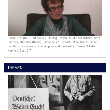
Rachel Dror (01153/sdje/0048). Stiftung Denkmal für die ermordeten Juden
Europas, 20.6.2012 (Berlin). Durchführung: Lennart Bohne, Daniel Hübner
und Barbara Kurowska. Transkription und Bearbeitung. Teresa Schäfer.
Kapitel 2.5 und 2.7
THEMEN