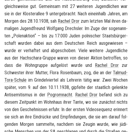
gleichs­wei­se gut. Ge­mein­sam mit 27 wei­te­ren Ju­gend­li­chen war
sie in der Klos­ter­al­lee 9 un­ter­ge­bracht. Nach ein­ein­halb Jah­ren, am
Mor­gen des 28.10.1938, sah
Ra­chel Dror
zum letz­ten Mal ihren da­
ma­li­gen Ju­gend­freund Wolf­gang Drechs­ler. Im Zuge der so­ge­nann­
ten „Po­len­ak­ti­on“ – bis zu 17.000 Juden pol­ni­scher Staats­bür­ger­
schaft wur­den dabei aus dem
Deut­schen Reich
aus­ge­wie­sen –
wurde er ver­haf­tet und ab­ge­scho­ben. Viele wei­te­re Ju­gend­li­che
aus der
Hachs­cha­ra
-​Gruppe waren von die­ser Ak­ti­on be­trof­fen, so
dass die Wohn­grup­pe auf­ge­löst wurde und
Ra­chel Dror
zur
Schwes­ter ihrer Mut­ter, Flora Ro­sen­baum, zog, die an der
Talmud-​
Tora-Schule
im Grin­del­vier­tel als Leh­re­rin tätig war. Zwei Wo­chen
spä­ter, vom 9. auf den 10.11.1938, gip­fel­te der staat­lich ge­lenk­te
An­ti­se­mi­tis­mus
in der
Po­grom­nacht
.
Ra­chel Dror
be­fand sich zu
die­sem Zeit­punkt im Wohn­haus ihrer Tante, wo sie zu­nächst nichts
von den Ge­scheh­nis­sen er­fuhr. In der ers­ten Vi­deo­se­quenz er­in­nert
sie sich an ihre Ein­drü­cke und Emp­fin­dun­gen, die sie am dar­auf fol­
gen­den Mor­gen sam­mel­te, nach­dem sie Zeu­gin wurde, wie jü­di­
sche Men­schen von der
SA
ge­schla­gen und durch die Stra­ßen ge­