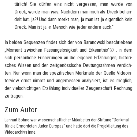
tür­lich! Sie dür­fen eins nicht ver­ges­sen, man wurde von
Dreck, wurde man was. Nach­dem man mich als Dreck be­han­
delt hat, ja?! Und dann merkt man, ja man ist ja ei­gent­lich kein
Dreck. Man ist ja -n Mensch wie jeder an­de­re auch.“
In bei­den Se­quen­zen fin­det sich der von
Ba­ra­now­ski
be­schrie­be­ne
„Mo­ment zwi­schen Fas­sungs­lo­sig­keit und Er­kennt­nis“
, in dem
sich per­sön­li­che Er­in­ne­run­gen an die ei­ge­nen Er­fah­run­gen, his­to­ri­
sches Wis­sen und der zeit­ge­nös­si­sche Deu­tungs­rah­men ver­dich­
ten. Nur wenn man die spe­zi­fi­schen Merk­ma­le der Quel­le Vi­deo­in­
ter­view ernst nimmt und an­ge­mes­sen ana­ly­siert, ist es mög­lich,
der viel­schich­ti­gen Er­zäh­lung in­di­vi­du­el­ler Zeu­gen­schaft Rech­nung
zu tra­gen.
Zum Autor
Lennart Bohne war wissenschaftlicher Mitarbeiter der Stiftung "Denkmal
für die Ermordeten Juden Europas" und hatte dort die Projektleitung des
Videoarchivs inne.