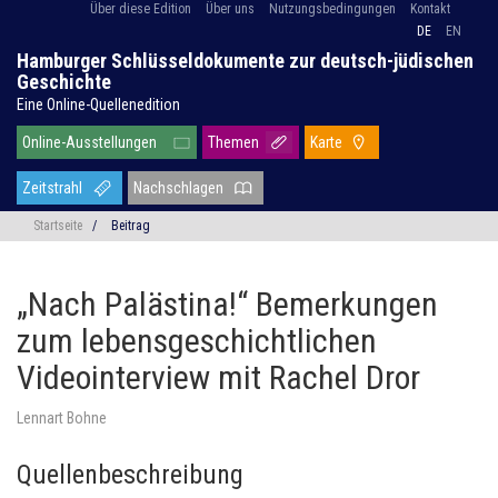
Über diese Edition
Über uns
Nutzungsbedingungen
Kontakt
DE
EN
Hamburger Schlüsseldokumente zur deutsch-jüdischen
Geschichte
Eine Online-Quellenedition
Online-Ausstellungen
Themen
Karte
Zeitstrahl
Nachschlagen
Startseite
/
Beitrag
„Nach Palästina!“ Bemerkungen
zum lebensgeschichtlichen
Videointerview mit Rachel Dror
Lennart Bohne
Quellenbeschreibung