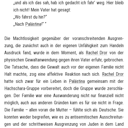
„und als ich das sah, hab ich ge­dacht ich fahr’ weg. Hier bleib
ich nicht! Mein Vater hat ge­sagt:
„Wo fährst du hin?“
„Nach
Pa­läs­ti­na
!“ “
Die Macht­lo­sig­keit ge­gen­über der vor­an­schrei­ten­den Aus­gren­
zung, die zu­nächst auch in der ei­ge­nen Un­fä­hig­keit zum Han­deln
Aus­druck fand, wurde in dem Mo­ment, als
Ra­chel Dror
von der
phy­si­schen Ge­walt­an­wen­dung gegen ihren Vater er­fuhr, ge­bro­chen.
Die Tat­sa­che, dass die Ge­walt auch vor der ei­ge­nen Fa­mi­lie nicht
Halt mach­te, zog eine af­fek­ti­ve Re­ak­ti­on nach sich.
Ra­chel Dror
hatte sich zwar für ein Leben in
Pa­läs­ti­na
ge­mein­sam mit der
Hachs­cha­ra
-​Gruppe vor­be­rei­tet, doch die Grup­pe wurde zer­schla­
gen. Der Fa­mi­lie war eine Aus­wan­de­rung nicht nur fi­nan­zi­ell nicht
mög­lich, auch aus an­de­ren Grün­den kam es für sie nicht in Frage.
Die Fa­mi­lie – allen voran die Mut­ter – fühl­te sich als Deut­sche. Sie
konn­ten weder be­grei­fen, wie es zu
an­ti­se­mi­ti­schen
Aus­schrei­tun­
gen und der schritt­wei­sen Aus­gren­zung von Juden in dem Land