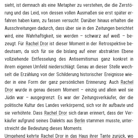
sieht, ist dem­nach als eine Me­ta­pher zu ver­ste­hen, die die Zer­stö­
rung und das Leid, von des­sen vol­len Aus­ma­ßen sie erst spä­ter er­
fah­ren haben kann, zu fas­sen ver­sucht. Dar­über hin­aus er­hal­ten die
Aus­schrei­tun­gen da­durch, dass über sie in den Zei­tun­gen be­rich­tet
wird, eine Wahr­haf­tig­keit, sie wer­den – schwarz auf weiß – be­
zeugt. Für
Ra­chel Dror
ist die­ser Mo­ment in der Re­tro­spek­ti­ve be­
deut­sam, da sich für sie die bis­lang auf einer abs­trak­ten Ebene
voll­zie­hen­de Ent­fes­se­lung des An­ti­se­mi­tis­mus ganz kon­kret in
ihrem ei­ge­nen Um­feld nie­der­schlägt. Genau an die­ser Stel­le wech­
selt die Er­zäh­lung von der Schil­de­rung his­to­ri­scher Er­eig­nis­se wie­
der in eine Form der ganz per­sön­li­chen Er­in­ne­rung: Auch
Ra­chel
Dror
wurde in genau die­sem Mo­ment – ein­zig und al­lein weil sie
Jüdin war – aus­ge­grenzt. Es war der Zei­tungs­ver­käu­fer, der die
po­li­ti­sche Kul­tur des Lan­des ver­kör­pernd, sich vor ihr auf­bau­te und
sie ver­höhn­te. Dass
Ra­chel Dror
sich daran er­in­nert, dass der Ver­
käu­fer auf­grund sei­nes Dia­lekts aus
Ber­lin
stam­men muss­te, un­ter­
streicht die Be­deu­tung die­ses Mo­ments.
Um­ge­hend kehr­te
Ra­chel Dror
in das Haus ihrer Tante zu­rück, wo