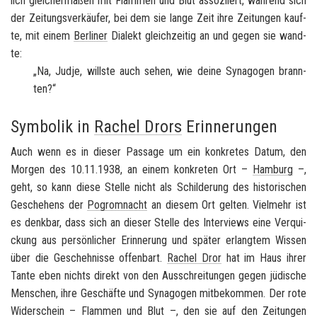
lich glei­cher­ma­ßen mit Flam­men und Blut as­so­zi­iert, wäh­rend sich
der Zei­tungs­ver­käu­fer, bei dem sie lange Zeit ihre Zei­tun­gen kauf­
te, mit einem
Ber­li­ner
Dia­lekt gleich­zei­tig an und gegen sie wand­
te:
„Na, Judje, wills­te auch sehen, wie deine Syn­ago­gen brann­
ten?“
Symbolik in
Rachel Drors
Erinnerungen
Auch wenn es in die­ser Pas­sa­ge um ein kon­kre­tes Datum, den
Mor­gen des 10.11.1938, an einem kon­kre­ten Ort –
Ham­burg
–,
geht, so kann diese Stel­le nicht als Schil­de­rung des his­to­ri­schen
Ge­sche­hens der
Po­grom­nacht
an die­sem Ort gel­ten. Viel­mehr ist
es denk­bar, dass sich an die­ser Stel­le des In­ter­views eine Ver­qui­
ckung aus per­sön­li­cher Er­in­ne­rung und spä­ter er­lang­tem Wis­sen
über die Ge­scheh­nis­se of­fen­bart.
Ra­chel Dror
hat im Haus ihrer
Tante eben nichts di­rekt von den Aus­schrei­tun­gen gegen jü­di­sche
Men­schen, ihre Ge­schäf­te und Syn­ago­gen mit­be­kom­men. Der rote
Wi­der­schein – Flam­men und Blut –, den sie auf den Zei­tun­gen