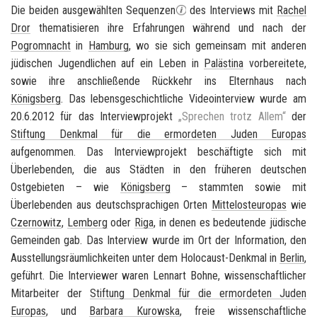
Die beiden ausgewählten Sequenzen
des Interviews mit
Rachel
Dror
thematisieren ihre Erfahrungen während und nach der
Pogromnacht
in
Hamburg
, wo sie sich gemeinsam mit anderen
jüdischen Jugendlichen auf ein Leben in
Palästina
vorbereitete,
sowie ihre anschließende Rückkehr ins Elternhaus nach
Königsberg
. Das lebensgeschichtliche Videointerview wurde am
20.6.2012 für das Interviewprojekt
„Sprechen trotz Allem“
der
Stiftung Denkmal für die ermordeten Juden Europas
aufgenommen. Das Interviewprojekt beschäftigte sich mit
Überlebenden, die aus Städten in den
früheren deutschen
Ostgebieten
– wie
Königsberg
– stammten sowie mit
Überlebenden aus deutschsprachigen Orten
Mittelosteuropas
wie
Czernowitz
,
Lemberg
oder
Riga
, in denen es bedeutende jüdische
Gemeinden gab. Das Interview wurde im Ort der Information, den
Ausstellungsräumlichkeiten unter dem Holocaust-Denkmal in
Berlin
,
geführt. Die Interviewer waren Lennart Bohne, wissenschaftlicher
Mitarbeiter der
Stiftung Denkmal für die ermordeten Juden
Europas
, und
Barbara Kurowska
, freie wissenschaftliche