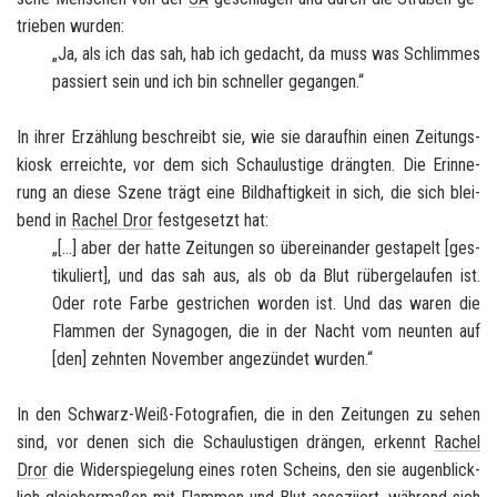
trie­ben wur­den:
„Ja, als ich das sah, hab ich ge­dacht, da muss was Schlim­mes
pas­siert sein und ich bin schnel­ler ge­gan­gen.“
In ihrer Er­zäh­lung be­schreibt sie, wie sie dar­auf­hin einen Zei­tungs­
ki­osk er­reich­te, vor dem sich Schau­lus­ti­ge dräng­ten. Die Er­in­ne­
rung an diese Szene trägt eine Bild­haf­tig­keit in sich, die sich blei­
bend in
Ra­chel Dror
fest­ge­setzt hat:
„[…] aber der hatte Zei­tun­gen so über­ein­an­der ge­sta­pelt [ges­
ti­ku­liert], und das sah aus, als ob da Blut rü­ber­ge­lau­fen ist.
Oder rote Farbe ge­stri­chen wor­den ist. Und das waren die
Flam­men der Syn­ago­gen, die in der Nacht vom neun­ten auf
[den] zehn­ten No­vem­ber an­ge­zün­det wur­den.“
In den Schwarz-​Weiß-Fotografien, die in den Zei­tun­gen zu sehen
sind, vor denen sich die Schau­lus­ti­gen drän­gen, er­kennt
Ra­chel
Dror
die Wi­der­spie­ge­lung eines roten Scheins, den sie au­gen­blick­