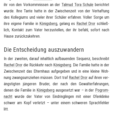
ihr von den Vor­komm­nis­sen an der
Tal­mud Tora Schu­le
be­rich­tet
wurde. Ihre Tante hatte in der Zwi­schen­zeit von der Ver­haf­tung
des Kol­le­gi­ums und vie­ler ihrer Schü­ler er­fah­ren. Vol­ler Sorge um
ihre ei­ge­ne Fa­mi­lie in
Kö­nigs­berg
, ge­lang es
Ra­chel Dror
schließ­
lich, Kon­takt zum Vater her­zu­stel­len, der ihr be­fahl, so­fort nach
Hause zu­rück­zu­keh­ren.
Die Entscheidung auszuwandern
In der zwei­ten, dar­auf in­halt­lich auf­bau­en­den Se­quenz, be­schreibt
Ra­chel Dror
die Rück­kehr nach
Kö­nigs­berg
. Die Fa­mi­lie hatte in der
Zwi­schen­zeit das El­tern­haus auf­ge­ge­ben und in eine klei­ne Woh­
nung zwangs­um­zie­hen müs­sen. Dort traf
Ra­chel Dror
auf ihren ver­
ängs­tig­ten jün­ge­ren Bru­der, der nach den Ge­walt­er­fah­run­gen,
denen die Fa­mi­lie in
Kö­nigs­berg
aus­ge­setzt war – in der
Po­grom­
nacht
wurde der Vater von Ein­dring­lin­gen mit einer Ofen­klin­ke
schwer am Kopf ver­letzt – unter einem schwe­ren Sprach­feh­ler
litt.