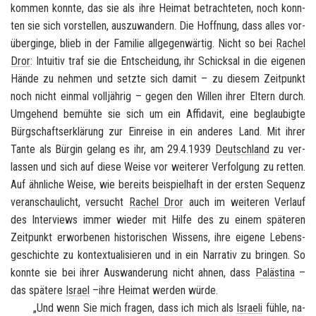
kom­men konn­te, das sie als ihre Hei­mat be­trach­te­ten, noch konn­
ten sie sich vor­stel­len, aus­zu­wan­dern. Die Hoff­nung, dass alles vor­
über­gin­ge, blieb in der Fa­mi­lie all­ge­gen­wär­tig. Nicht so bei
Ra­chel
Dror
: In­tui­tiv traf sie die Ent­schei­dung, ihr Schick­sal in die ei­ge­nen
Hände zu neh­men und setz­te sich damit – zu die­sem Zeit­punkt
noch nicht ein­mal voll­jäh­rig – gegen den Wil­len ihrer El­tern durch.
Um­ge­hend be­müh­te sie sich um ein Af­fi­da­vit, eine be­glau­big­te
Bürg­schafts­er­klä­rung zur Ein­rei­se in ein an­de­res Land. Mit ihrer
Tante als Bür­gin ge­lang es ihr, am 29.4.1939
Deutsch­land
zu ver­
las­sen und sich auf diese Weise vor wei­te­rer Ver­fol­gung zu ret­ten.
Auf ähn­li­che Weise, wie be­reits bei­spiel­haft in der ers­ten Se­quenz
ver­an­schau­licht, ver­sucht
Ra­chel Dror
auch im wei­te­ren Ver­lauf
des In­ter­views immer wie­der mit Hilfe des zu einem spä­te­ren
Zeit­punkt er­wor­be­nen his­to­ri­schen Wis­sens, ihre ei­ge­ne Le­bens­
ge­schich­te zu kon­tex­tua­li­sie­ren und in ein Nar­ra­tiv zu brin­gen. So
konn­te sie bei ihrer Aus­wan­de­rung nicht ahnen, dass
Pa­läs­ti­na
–
das spä­te­re
Is­ra­el
–ihre Hei­mat wer­den würde.
„Und wenn Sie mich fra­gen, dass ich mich als
Is­rae­li
fühle, na­