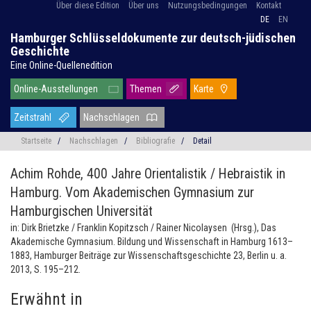
Über diese Edition
Über uns
Nutzungsbedingungen
Kontakt
DE
EN
Hamburger Schlüsseldokumente zur deutsch-jüdischen
Geschichte
Eine Online-Quellenedition
Online-Ausstellungen
Themen
Karte
Zeitstrahl
Nachschlagen
Startseite
/
Nachschlagen
/
Bibliografie
/
Detail
Achim Rohde,
400 Jahre Orientalistik / Hebraistik in
Hamburg. Vom Akademischen Gymnasium zur
Hamburgischen Universität
in: Dirk Brietzke / Franklin Kopitzsch / Rainer Nicolaysen (Hrsg.), Das
Akademische Gymnasium. Bildung und Wissenschaft in Hamburg 1613–
1883, Hamburger Beiträge zur Wissenschaftsgeschichte 23, Berlin u. a.
2013, S. 195–212.
Erwähnt in