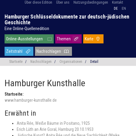
Über diese Edition
Über uns
Nutzungsbedingungen
Kontakt
DE
EN
Hamburger Schlüsseldokumente zur deutsch-jüdischen
Geschichte
Eine Online-Quellenedition
Online-Ausstellungen
Themen
Karte
Zeitstrahl
Nachschlagen
Startseite
/
Nachschlagen
/
Organisationen
/
Detail
Hamburger Kunsthalle
Startseite:
www.hamburger-kunsthalle.de
Erwähnt in
Anita Rée, Weiße Bäume in Positano, 1925
Erich Lüth an Arie Goral, Hamburg 20.10.1953
Jüdische Kunst? Anita Rée und die Neue Sachlichkeit (Maike