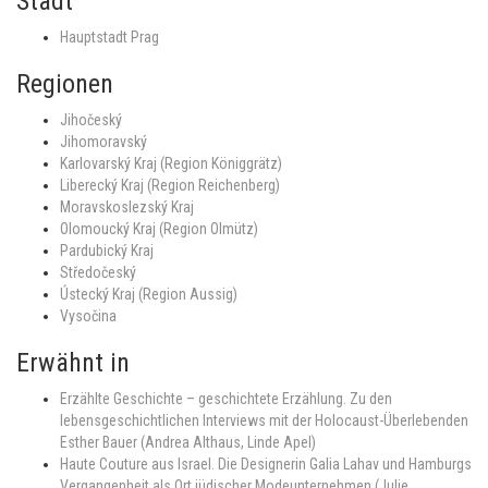
Stadt
Hauptstadt Prag
Regionen
Jihočeský
Jihomoravský
Karlovarský Kraj (Region Königgrätz)
Liberecký Kraj (Region Reichenberg)
Moravskoslezský Kraj
Olomoucký Kraj (Region Olmütz)
Pardubický Kraj
Středočeský
Ústecký Kraj (Region Aussig)
Vysočina
Erwähnt in
Erzählte Geschichte – geschichtete Erzählung. Zu den
lebensgeschichtlichen Interviews mit der Holocaust-Überlebenden
Esther Bauer (Andrea Althaus, Linde Apel)
Haute Couture aus Israel. Die Designerin Galia Lahav und Hamburgs
Vergangenheit als Ort jüdischer Modeunternehmen (Julie