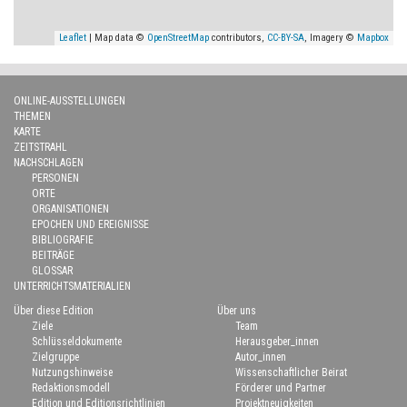
Leaflet
| Map data ©
OpenStreetMap
contributors,
CC-BY-SA
, Imagery ©
Mapbox
ONLINE-AUSSTELLUNGEN
THEMEN
KARTE
ZEITSTRAHL
NACHSCHLAGEN
PERSONEN
ORTE
ORGANISATIONEN
EPOCHEN UND EREIGNISSE
BIBLIOGRAFIE
BEITRÄGE
GLOSSAR
UNTERRICHTSMATERIALIEN
Über diese Edition
Über uns
Ziele
Team
Schlüsseldokumente
Herausgeber_innen
Zielgruppe
Autor_innen
Nutzungshinweise
Wissenschaftlicher Beirat
Redaktionsmodell
Förderer und Partner
Edition und Editionsrichtlinien
Projektneuigkeiten