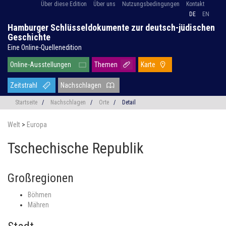
Über diese Edition
Über uns
Nutzungsbedingungen
Kontakt
DE
EN
Hamburger Schlüsseldokumente zur deutsch-jüdischen
Geschichte
Eine Online-Quellenedition
Online-Ausstellungen
Themen
Karte
Zeitstrahl
Nachschlagen
Startseite
/
Nachschlagen
/
Orte
/
Detail
Welt
>
Europa
Tschechische Republik
Großregionen
Böhmen
Mähren