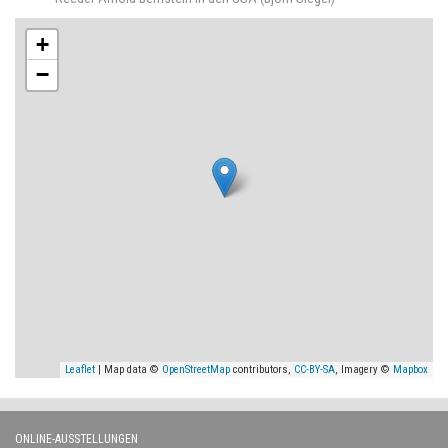
+
−
Leaflet
| Map data ©
OpenStreetMap
contributors,
CC-BY-SA
, Imagery ©
Mapbox
ONLINE-AUSSTELLUNGEN