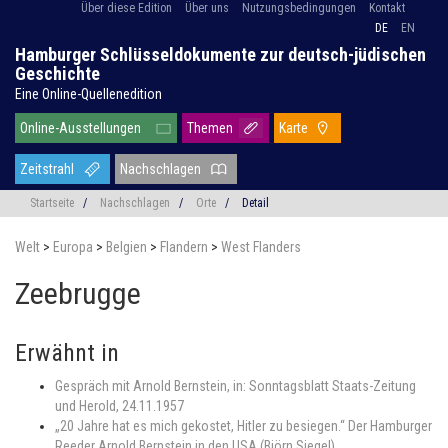
Über diese Edition
Über uns
Nutzungsbedingungen
Kontakt
DE
EN
Hamburger Schlüsseldokumente zur deutsch-jüdischen
Geschichte
Eine Online-Quellenedition
Online-Ausstellungen
Themen
Karte
Zeitstrahl
Nachschlagen
Startseite
/
Nachschlagen
/
Orte
/
Detail
Welt
>
Europa
>
Belgien
>
Flandern
>
West Flanders
Zeebrugge
Erwähnt in
Gespräch mit Arnold Bernstein, in: Sonntagsblatt Staats-Zeitung
und Herold, 24.11.1957
„20 Jahre hat es mich gekostet, Hitler zu besiegen.“ Der Hamburger
Reeder Arnold Bernstein in den USA (Björn Siegel)