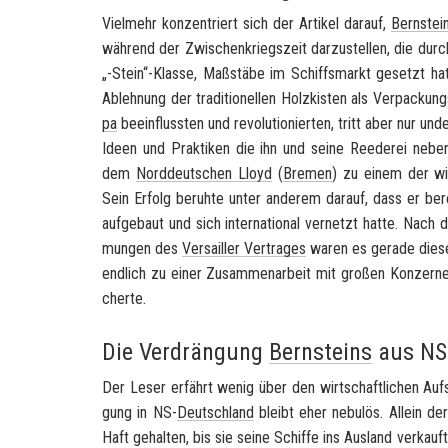
Viel­mehr kon­zen­triert sich der Ar­ti­kel dar­auf,
Bern­stei
wäh­rend der Zwi­schen­kriegs­zeit dar­zu­stel­len, die dur
„-​Stein“-​Klasse, Maß­stä­be im Schiffs­markt ge­setzt h
Ab­leh­nung der tra­di­tio­nel­len Holz­kis­ten als Ver­pa­ckun
pa
be­ein­fluss­ten und re­vo­lu­tio­nier­ten, tritt aber nur un­
Ideen und Prak­ti­ken die ihn und seine Ree­de­rei neb
dem
Nord­deut­schen Lloyd
(
Bre­men
) zu einem der wich
Sein Er­folg be­ruh­te unter an­de­rem dar­auf, dass er be­rei
auf­ge­baut und sich in­ter­na­tio­nal ver­netzt hatte. Na
mun­gen des
Ver­sailler Ver­tra­ges
waren es ge­ra­de dies
end­lich zu einer Zu­sam­men­ar­beit mit gro­ßen Kon­zer­
cher­te.
Die Verdrängung
Bernsteins
aus NS
Der Leser er­fährt wenig über den wirt­schaft­li­chen Auf
gung in NS-
Deutsch­land
bleibt eher ne­bu­lös. Al­lein de
Haft ge­hal­ten, bis sie seine Schif­fe ins Aus­land ver­kauf