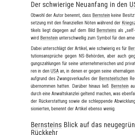
Der schwierige Neuanfang in den
U
Ob­wohl der Autor be­nennt, dass
Bern­stein
keine Be­sitz­
set­zung mit den fi­nan­zi­el­len Nöten wäh­rend der
Kriegs­
ti­kels liegt da­ge­gen auf dem Bild
Bern­steins
als „
self
wird
Bern­stein
un­ter­schwel­lig zum Sym­bol für den ame­r
Dabei un­ter­schlägt der Ar­ti­kel, wie schwie­rig es für
Ber
tu­ti­ons­an­sprü­che gegen NS-​Behörden, aber auch gegen
gungs­zah­lun­gen für seine un­ter­neh­me­ri­schen und pri­va­
ren in den
USA
an, in denen er gegen seine ehe­ma­li­gen 
auf­grund des Zwangs­ver­kau­fes der
Bern­stein’schen
Ree
über­nom­men hat­ten. Dar­über hin­aus ließ
Bern­stein
auc
durch eine An­walts­kanz­lei gel­tend ma­chen, was eben­fall
der Rück­erstat­tung sowie die schlep­pen­de Ab­wick­lun
sio­nier­ten, be­nennt der Ar­ti­kel eben­so wenig.
Bernsteins
Blick auf das neugegrü
Rückkehr