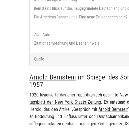
Bernsteins Blick auf das neugegründete Deutschland und d
Die American Banner Lines: Eine neue Erfolgsgeschichte?
Zum Autor
Zitationsempfehlung und Lizenzhinweis
Quelle
Arnold Bernstein
im Spiegel des
Son
1957
1920 fu­sio­nier­te das eher re­pu­bli­ka­nisch ge­sinn­te
New 
tags­blatt der New York Staats-​Zeitung
. Es ent­stand d
He­rold
, das den Ar­ti­kel „Ge­spräch mit
Ar­nold Bern­stein
an Be­deu­tung und Ein­fluss unter den Deutsch­ame­ri­ka­
auf­la­gen­stärks­ten deutsch­spra­chi­gen Zei­tun­gen der
US