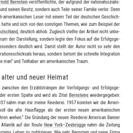
r­nold Bern­stein
ver­öf­fent­lich­te, der auf­grund der na­tio­nal­so­zia­lis­
nd sei­nen Be­sitz, son­dern auch Teile sei­ner Fa­mi­lie ver­lor. Denn
tsch-​amerikanischen Leser mit einem Teil der deut­schen Ge­schich­
n hatte und sich von den sons­ti­gen The­men, wie zum Bei­spiel der
utsch­land
, deut­lich abhob. Zu­gleich stell­te der Ar­ti­kel nicht un­be­
trum der Dar­stel­lung, son­dern legte den Fokus auf die Er­folgs­ge­
be­son­ders deut­lich wird. Damit stellt der Autor nicht so sehr den
ti­ons­schick­sals her­aus, son­dern be­tont die schnel­le In­te­gra­ti­on
de man
“ und Teil­ha­ber am ame­ri­ka­ni­schen Traum.
 alter und neuer Heimat
wi­schen den Er­zähl­strän­gen der Verfolgungs-​ und Er­folgs­ge­
n der ers­ten Spal­te und wird als Zitat
Bern­steins
wie­der­ge­ge­ben:
937 nahm man mir meine Ree­de­rei. 1957 konn­ten wir die
Ame­ri­
l die alte Haus­flag­ge als der ers­ten neuen ame­ri­ka­ni­schen
Jah­ren wehen.“ Die Grün­dung der neuen Ree­de­rei
Ame­ri­can Ban­ner
 At­lan­tik auf der Route
New York
–
Zeebrüg­ge
nahm die Zei­tung
­steins
Leben zu pu­bli­zie­ren. Wie sehr
Bern­stein
und seine Firma