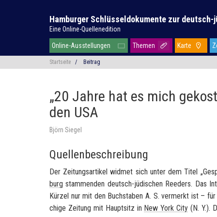
Hamburger Schlüsseldokumente zur deutsch-j
Eine Online-Quellenedition
Online-Ausstellungen
Themen
Karte
Z
Startseite
/
Beitrag
„20 Jahre hat es mich gekost
den USA
Björn Siegel
Quellenbeschreibung
Der Zei­tungs­ar­ti­kel wid­met sich unter dem Titel „Ge­
burg
stam­men­den deutsch-​jüdischen Ree­ders. Das In­te
Kür­zel nur mit den Buch­sta­ben A. S. ver­merkt ist – fü
chi­ge Zei­tung mit Haupt­sitz in
New York City
(N. Y.). D