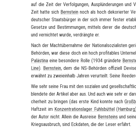
auf die Zeit der Ver­fol­gun­gen, Aus­plün­de­run­gen und
Zeit hatte sich
Bern­stein
noch als hoch de­ko­rier­ter Ve
deut­scher Staats­bür­ger in der sich immer fes­ter eta­bli
Ge­set­ze und Be­stim­mun­gen, mit­tels derer die deutsch-​j
und ver­nich­tet wurde, ver­dräng­te er.
Nach der Macht­über­nah­me der Na­tio­nal­so­zia­lis­ten ge­rie
Behörden, war diese doch ein hoch pro­fi­ta­bles Un­ter­neh
Pa­läs­ti­na
eine be­son­de­re Rolle (1934 grün­de­te
Bern­st
Line
).
Bern­stein
, dem die NS-​Behörden of­fi­zi­ell De­vi­
er­wähnt zu zwei­ein­halb Jah­ren ver­ur­teilt. Seine Ree­de­
Wie sehr seine Frau mit den so­zia­len und ge­sell­schaft­li
blen­de­te der Ar­ti­kel aber aus. Und auch wie sehr er dar
cher­heit zu brin­gen (das erste Kind konn­te nach
Groß­br
Haft­zeit im
Kon­zen­tra­ti­ons­la­ger Fuhls­büt­tel
(
Ham­burg
der Autor nicht. Al­lein die Aus­rei­se
Bern­steins
und sei­n
Kriegs­aus­bruch, sind Eck­da­ten, die der Leser er­fährt.