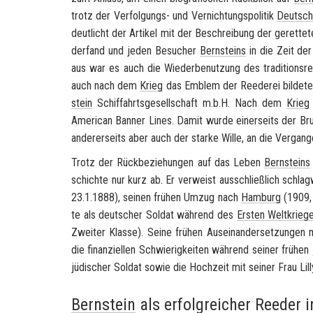
trotz der Verfolgungs-​ und Ver­nich­tungs­po­li­tik
Deutsch­
deut­licht der Ar­ti­kel mit der Be­schrei­bung der ge­ret­t
der­fand und jeden Be­su­cher
Bern­steins
in die Zeit der
aus war es auch die Wie­der­be­nut­zung des tra­di­ti­ons­r
auch nach dem
Krieg
das Em­blem der Ree­de­rei bil­de­t
stein
Schif­fahrts­ge­sell­schaft m.b.H. Nach dem
Krieg
Ame­ri­can Ban­ner Lines
. Damit wurde ei­ner­seits der Br
an­de­rer­seits aber auch der star­ke Wille, an die Ver­gan­
Trotz der Rück­be­zie­hun­gen auf das Leben
Bern­steins
schich­te nur kurz ab. Er ver­weist aus­schließ­lich schlag­
23.1.1888), sei­nen frü­hen Umzug nach
Ham­burg
(1909, i
te als deut­scher Sol­dat wäh­rend des
Ers­ten Welt­krie­g
Zwei­ter Klas­se). Seine frü­hen Aus­ein­an­der­set­zun­gen mit 
die fi­nan­zi­el­len Schwie­rig­kei­ten wäh­rend sei­ner frü­hen
jü­di­scher Sol­dat sowie die Hoch­zeit mit sei­ner Frau Lil
Bernstein
als erfolgreicher Reeder 