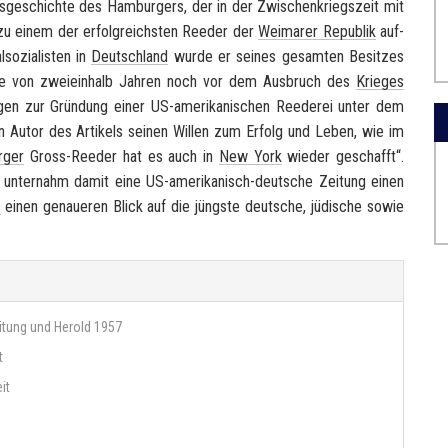
ns­ge­schich­te des Ham­bur­gers, der in der Zwi­schen­kriegs­zeit mit
 zu einem der er­folg­reichs­ten Ree­der der
Wei­ma­rer Re­pu­blik
auf­
o­zia­lis­ten in
Deutsch­land
wurde er sei­nes ge­sam­ten Be­sit­zes
ra­fe von zwei­ein­halb Jah­ren noch vor dem Aus­bruch des
Krie­ges
n­gen zur Grün­dung einer US-​amerikanischen Ree­de­rei unter dem
den Autor des Ar­ti­kels sei­nen Wil­len zum Er­folg und Leben, wie im
­ger
Gross-​Reeder hat es auch in
New York
wie­der ge­schafft“.
un­ter­nahm damit eine US-​amerikanisch-deutsche Zei­tung einen
s
einen ge­naue­ren Blick auf die jüngs­te deut­sche, jü­di­sche sowie
itung und Herold 1957
t
it