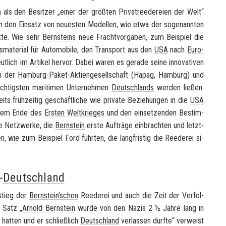
n
als den Be­sit­zer „einer der größ­ten Pri­vat­ree­de­rei­en der Welt“
ch den Ein­satz von neu­es­ten Mo­del­len, wie etwa der so­ge­nann­ten
atte. Wie sehr
Bern­steins
neue Fracht­vor­ga­ben, zum Bei­spiel die
gs­ma­te­ri­al für Au­to­mo­bi­le, den Trans­port aus den
USA
nach
Eu­ro­
deut­lich im Ar­ti­kel her­vor. Dabei waren es ge­ra­de seine in­no­va­ti­ven
en der
Hamburg-​Paket-Aktiengesellschaft
(
Hapag
,
Ham­burg
) und
­tigs­ten ma­ri­ti­men Un­ter­neh­men
Deutsch­lands
wer­den lie­ßen.
ts früh­zei­tig ge­schäft­li­che wie pri­va­te Be­zie­hun­gen in die
USA
ch dem Ende des
Ers­ten Welt­krie­ges
und den ein­set­zen­den Be­stim­
e Netz­wer­ke, die
Bern­stein
erste Auf­trä­ge ein­brach­ten und letzt­
nen, wie zum Bei­spiel
Ford
führ­ten, die lang­fris­tig die Ree­de­rei si­
-
Deutschland
­stieg der
Bern­stein’schen
Ree­de­rei und auch die Zeit der Ver­fol­
r Satz „
Ar­nold Bern­stein
wurde von den Nazis 2 ½ Jahre lang in
t hat­ten und er schließ­lich
Deutsch­land
ver­las­sen durf­te“ ver­weist