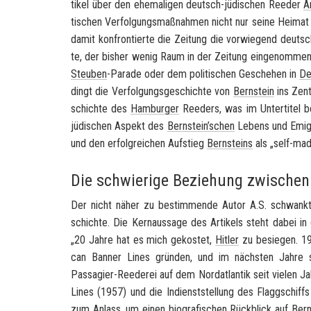
ti­kel über den ehe­ma­li­gen deutsch-​jüdischen Ree­der
A
ti­schen Ver­fol­gungs­maß­nah­men nicht nur seine Hei­mat u
damit kon­fron­tier­te die Zei­tung die vor­wie­gend deu
te, der bis­her wenig Raum in der Zei­tung ein­ge­nom­me
Steu­ben
-​Parade oder dem po­li­ti­schen Ge­sche­hen in
De
dingt die Ver­fol­gungs­ge­schich­te von
Bern­stein
ins Zen­
schich­te des
Ham­bur­ger
Ree­ders, was im Un­ter­ti­tel 
jü­di­schen Aspekt des
Bern­stein’schen
Le­bens und Emi­gra­
und den er­folg­rei­chen Auf­stieg
Bern­steins
als „
self-​ma
Die schwierige Beziehung zwischen
Der nicht näher zu be­stim­men­de Autor A.S. schwankt z
schich­te. Die Kern­aus­sa­ge des Ar­ti­kels steht dabei i
„20 Jahre hat es mich ge­kos­tet,
Hit­ler
zu be­sie­gen. 1
can Ban­ner Lines
grün­den, und im nächs­ten Jahre sol
Passagier-​Reederei auf dem Nord­at­lan­tik seit vie­len 
Lines
(1957) und die In­dienst­stel­lung des Flagg­schiffs
zum An­lass, um einen bio­gra­fi­schen Rück­blick auf
Bern