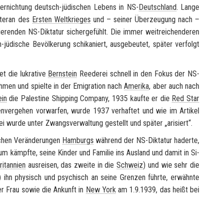
 Ver­nich­tung deutsch-​jüdischen Le­bens in NS-
Deutsch­land
. Lange
­te­ran des
Ers­ten Welt­krie­ges
und – sei­ner Über­zeu­gung nach –
e­ren­den NS-​Diktatur si­cher­ge­fühlt. Die immer weit­rei­chen­de­ren
üdische Be­völ­ke­rung schi­ka­niert, aus­ge­beu­tet, spä­ter ver­folgt
t die lu­kra­ti­ve
Bern­stein
Ree­de­rei schnell in den Fokus der NS-​
­men und spiel­te in der Emi­gra­ti­on nach
Ame­ri­ka
, aber auch nach
ein
die Pa­les­ti­ne Ship­ping Com­pa­ny, 1935 kauf­te er die
Red Star
sen­ver­ge­hen vor­war­fen, wurde 1937 ver­haf­tet und wie im Ar­ti­kel
rei wurde unter Zwangs­ver­wal­tung ge­stellt und spä­ter „ari­siert“.
­chen Ver­än­de­run­gen
Ham­burgs
wäh­rend der NS-​Diktatur ha­der­te,
um kämpf­te, seine Kin­der und Fa­mi­lie ins Aus­land und damit in Si­
i­tan­ni­en
aus­rei­sen, das zwei­te in die
Schweiz
) und wie sehr die
) ihn phy­sisch und psy­chisch an seine Gren­zen führ­te, er­wähn­te
er Frau sowie die An­kunft in
New York
am 1.9.1939, das heißt bei