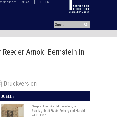
bedingungen
Kontakt
DE
EN
 Reeder Arnold Bernstein in
Druckversion
QUELLE
Gespräch mit Arnold Bernstein, in:
Sonntagsblatt Staats-Zeitung und Herold,
24.11.1957