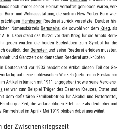
lands
noch immer sei­ner Hei­mat ver­haf­tet ge­blie­ben waren, ver­
e­ten Büro- und Wohn­aus­stat­tung, die sich im
New Yor­ker
Büro wie­
 präch­ti­gen
Ham­bur­ger
Ree­de­rei zu­rück ver­setz­te. Dar­über hin­
ei­chen Na­mens­kür­zels
Bern­steins
, die so­wohl vor dem
Krieg
, als
e: A. B. Dabei stand das Kür­zel vor dem
Krieg
für die
Ar­nold Bern­
hin­ge­gen wur­den die bei­den Buch­sta­ben zum Sym­bol für die
uch deut­lich, den
Bern­stein
und seine Ree­de­rei er­lei­den muss­ten,
gen­heit und Glanz­zeit der deut­schen Ree­de­rei an­zu­knüp­fen.
in
Deutsch­land
vor 1933 han­delt der Ar­ti­kel die­sen Teil der Ge­
wort­ar­tig auf seine schle­si­schen Wur­zeln (ge­bo­ren in
Bres­lau
am
m Ar­ti­kel irr­tüm­lich mit 1911 an­ge­ge­ben) sowie seine Ver­diens­
es
(er war zum Bei­spiel Trä­ger des Ei­ser­nen Kreu­zes, Ers­ter und
dem de­fi­zi­tä­ren Fa­mi­li­en­be­trieb für Al­ko­hol und Fut­ter­mit­tel,
Ham­bur­ger
Zeit, die wirk­mäch­ti­gen Er­leb­nis­se als deut­scher und
ly Kim­mel­stiel im April / Mai 1919 blei­ben dabei un­er­wähnt.
in der Zwischenkriegszeit