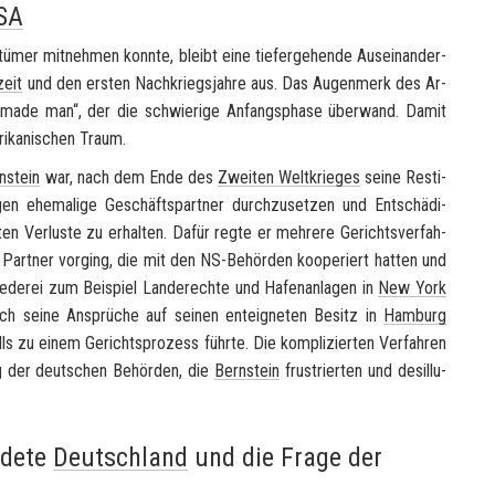
SA
tü­mer mit­neh­men konn­te, bleibt eine tie­fer­ge­hen­de Aus­ein­an­der­
zeit
und den ers­ten Nach­kriegs­jah­re aus. Das Au­gen­merk des Ar­
-​made man
“, der die schwie­ri­ge An­fangs­pha­se über­wand. Damit
i­ka­ni­schen Traum.
n­stein
war, nach dem Ende des
Zwei­ten Welt­krie­ges
seine Re­sti­
 ehe­ma­li­ge Ge­schäfts­part­ner durch­zu­set­zen und Ent­schä­di­
ten Ver­lus­te zu er­hal­ten. Dafür regte er meh­re­re Ge­richts­ver­fah­
Part­ner vor­ging, die mit den NS-​Behörden ko­ope­riert hat­ten und
­de­rei zum Bei­spiel Lan­de­rech­te und Ha­fen­an­la­gen in
New York
h seine An­sprü­che auf sei­nen ent­eig­ne­ten Be­sitz in
Ham­burg
s zu einem Ge­richts­pro­zess führ­te. Die kom­pli­zier­ten Ver­fah­ren
g der deut­schen Be­hör­den, die
Bern­stein
frus­trier­ten und des­il­lu­
ndete
Deutschland
und die Frage der