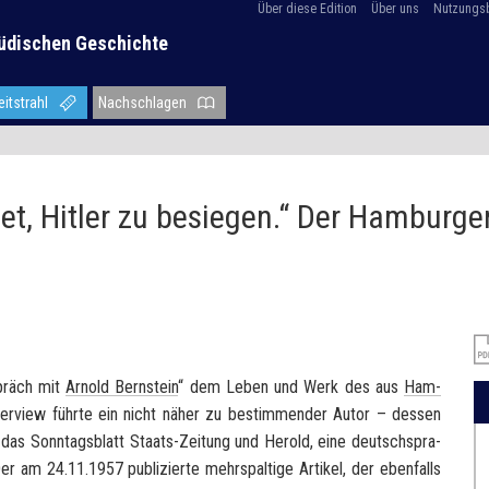
Über diese Edition
Über uns
Nutzungs
üdischen Geschichte
eitstrahl
Nachschlagen
et, Hitler zu besiegen.“ Der Hamburger
spräch mit
Ar­nold Bern­stein
“ dem Leben und Werk des aus
Ham­
r­view führ­te ein nicht näher zu be­stim­men­der Autor – des­sen
r das
Sonn­tags­blatt Staats-​Zeitung und He­rold
, eine deutsch­spra­
er am 24.11.1957 pu­bli­zier­te mehr­spal­ti­ge Ar­ti­kel, der eben­falls