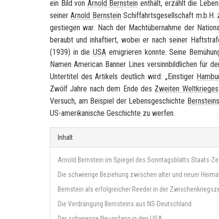
ein Bild von
Ar­nold Bern­stein
ent­hält, er­zählt die Le­be
sei­ner
Ar­nold Bern­stein
Schif­fahrts­ge­sell­schaft m.b.H.
ge­stie­gen war. Nach der Macht­über­nah­me der Na­tio­nal­s
be­raubt und in­haf­tiert, wobei er nach sei­ner Haft­st
(1939) in die
USA
emi­grie­ren konn­te. Seine Be­mü­hu
Namen
Ame­ri­can Ban­ner Lines
ver­sinn­bild­li­chen für 
Un­ter­ti­tel des Ar­ti­kels deut­lich wird: „Eins­ti­ger
Ham­bur
Zwölf Jahre nach dem Ende des
Zwei­ten Welt­krie­ges
Ver­such, am Bei­spiel der Le­bens­ge­schich­te
Bern­stein
US-​amerikanische Ge­schich­te zu wer­fen.
Inhalt
Arnold Bernstein im Spiegel des Sonntagsblatts Staats-Ze
Die schwierige Beziehung zwischen alter und neuer Heima
Bernstein als erfolgreicher Reeder in der Zwischenkriegsze
Die Verdrängung Bernsteins aus NS-Deutschland
Der schwierige Neuanfang in den USA