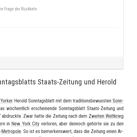
ie Frage der Rückkehr
ntagsblatts Staats-Zeitung und Herold
Yor­ker
He­rold Sonn­tags­blatt
mit dem tra­di­ti­ons­be­wuss­ten
Sonn­
as wö­chent­lich er­schei­nen­de
Sonn­tags­blatt Staats-​Zeitung und
“ ab­druck­te. Zwar hatte die Zei­tung nach dem
Zwei­ten Welt­krieg
nern in
New York City
ver­lo­ren, aber den­noch ge­hör­te sie zu den
-​Metropole
. So ist es be­mer­kens­wert, dass die Zei­tung einen Ar­